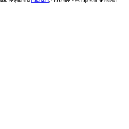
вья. Результаты
показали
, что более 70% горожан не имеют