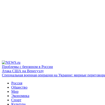
Проблемы с бензином в России
Атака США на Венесуэлу
Специальная военная операция на Украине: мирные переговор
Россия
Общество
Мир
Экономика
Спорт
Культура