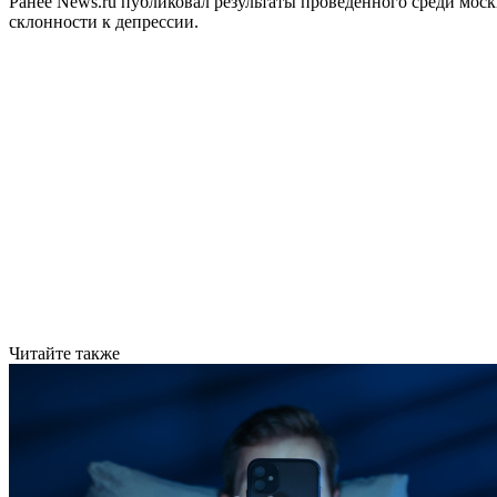
Ранее News.ru публиковал результаты проведённого среди мос
склонности к депрессии.
Читайте также