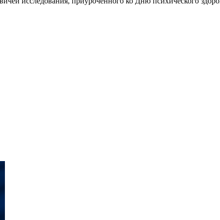
квичей исследования, приуроченного ко Дню психического здоро