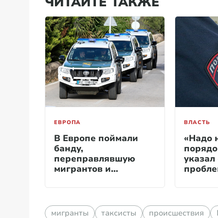
ЧИТАЙТЕ ТАКЖЕ
ЕВРОПА
ВЛАСТЬ
В Европе поймали
«Надо 
банду,
порядо
переправлявшую
указал
мигрантов и
пробле
наркотики через
море
мигранты
таксисты
происшествия