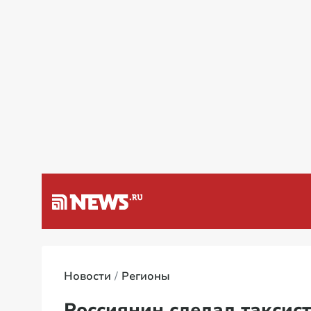
а Венесуэлу
Специальная во
Новости
Регионы
Россиянин сделал таксис