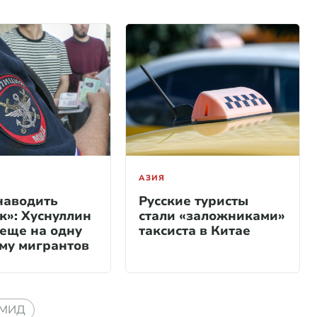
АЗИЯ
наводить
Русские туристы
к»: Хуснуллин
стали «заложниками»
 еще на одну
таксиста в Китае
му мигрантов
МИД