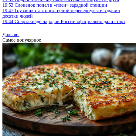
19:53
Слоненок попал в «плен» зарядной станции
19:47
Грузовик с автоцистерной перевернулся и задавил
десятки людей
19:44
Спартакиаде народов России официально дали старт
Дальше
Самое популярное