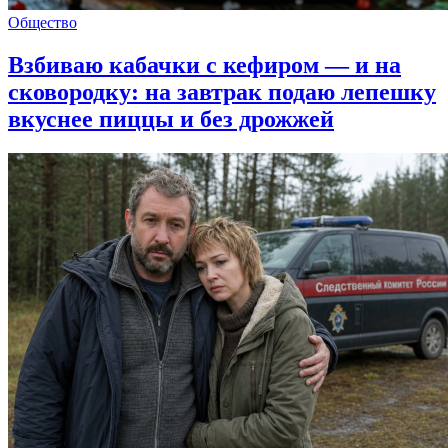
Общество
Взбиваю кабачки с кефиром — и на
сковородку: на завтрак подаю лепешку
вкуснее пиццы и без дрожжей