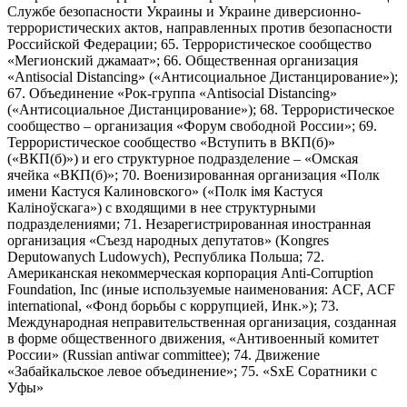
Службе безопасности Украины и Украине диверсионно-
террористических актов, направленных против безопасности
Российской Федерации; 65. Террористическое сообщество
«Мегионский джамаат»; 66. Общественная организация
«Antisocial Distancing» («Антисоциальное Дистанцирование»);
67. Объединение «Рок-группа «Antisocial Distancing»
(«Антисоциальное Дистанцирование»); 68. Террористическое
сообщество – организация «Форум свободной России»; 69.
Террористическое сообщество «Вступить в ВКП(б)»
(«ВКП(б)») и его структурное подразделение – «Омская
ячейка «ВКП(б)»; 70. Военизированная организация «Полк
имени Кастуся Калиновского» («Полк iмя Кастуся
Калiноўскага») с входящими в нее структурными
подразделениями; 71. Незарегистрированная иностранная
организация «Съезд народных депутатов» (Kongres
Deputowanych Ludowych), Республика Польша; 72.
Американская некоммерческая корпорация Anti-Corruption
Foundation, Inc (иные используемые наименования: ACF, ACF
international, «Фонд борьбы с коррупцией, Инк.»); 73.
Международная неправительственная организация, созданная
в форме общественного движения, «Антивоенный комитет
России» (Russian antiwar committee); 74. Движение
«Забайкальское левое объединение»; 75. «SxE Соратники с
Уфы»