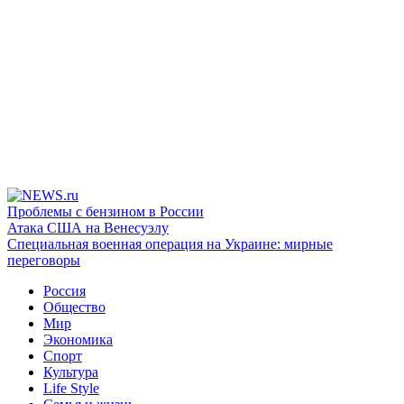
Проблемы с бензином в России
Атака США на Венесуэлу
Специальная военная операция на Украине: мирные
переговоры
Россия
Общество
Мир
Экономика
Спорт
Культура
Life Style