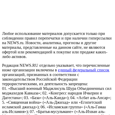
На информационном ресурсе NEWS.RU применяются
рекомендательные технологии (информационные технологии
предоставления информации на основе сбора, систематизации
и анализа сведений, относящихся к предпочтениям
пользователей сети "Интернет", находящихся на территории
Российской Федерации)
Любое использование материалов допускается только при
соблюдении правил перепечатки и при наличии гиперссылки
на NEWS.ru. Новости, аналитика, прогнозы и другие
материалы, представленные на данном сайте, не являются
офертой или рекомендацией к покупке или продаже каких-
либо активов.
Редакция NEWS.RU отдельно указывает, что перечисленные
ниже организации включены в
единый федеральный список
организаций, признанных в соответствии с
законодательством Российской Федерации
террористическими, их деятельность запрещена:
01. «Высший военный Маджлисуль Шура Объединенных сил
моджахедов Кавказа»; 02. «Конгресс народов Ичкерии и
Дагестана»; 03. «База» («Аль-Каида»); 04. «Асбат аль-Ансар»;
5. «Священная война» («Аль-Джихад» или «Египетский
исламский джихад»); 06. «Исламская группа» («Аль-Гамаа
аль-Исламия»); 07. «Братья-мусульмане» («Аль-Ихван аль-