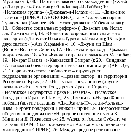
Муслимун»); 08. «Партия исламского освобождения» («Хизб
ут-Тахрир аль-Ислами»); 09. «Лашкар-И-Тайба»; 10.
«Исламская группа» («Джамаат-и-Ислами»); 11. «Движение
Талибан» [ПРИОСТАНОВЛЕНО]; 12. «Исламская партия
Туркестана» (бывшее «Исламское движение Узбекистана»);
13. «Общество социальных реформ» («Джамият аль-Ислах
аль-Иджтимаи»); 14. «Общество возрождения исламского
наследия» («Джамият Ихья ат-Тураз аль-Ислами»); 15. «Дом
двух святых» («Аль-Харамейн»); 16. «Джунд аш-Шам»
(Войско Великой Сирии); 17. «Исламский джихад – Джамаат
моджахедов»; 18. «Аль-Каида в странах исламского Магриба»;
19. «Имарат Кавказ» («Кавказский Эмират»); 20. «Синдикат
«Автономная боевая террористическая организация (АБТО)»;
21. Террористическое сообщество – структурное
подразделение организации «Правый сектор» на территории
Республики Крым; 22. «Исламское государство» (другие
названия: «Исламское Государство Ирака и Сирии»,
«Исламское Государство Ирака и Леванта», «Исламское
Государство Ирака и Шама»); 23. Джебхат ан-Нусра (Фронт
победы) (другие названия: «Джабха аль-Нусра ли-Ахль аш-
Шам» (Фронт поддержки Великой Сирии); 24. Всероссийское
общественное движение «Народное ополчение имени К.
Минина и Д. Пожарского»; 25. «Аджр от Аллаха Субхану уа
Тагьаля SHAM» (Благословение от Аллаха милоственного и
милосердного СИРИЯ); 26. Международное религиозное