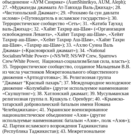
объединение «АУМ Синрике» (AumShinrikyo, AUM, Aleph);
27. «Муджахеды джамаата Ат-Тавхида Валь-Джихад»; 28.
«Чистопольский Джамаат»; 29. «Рохнамо ба суи давлати
исломи» («Путеводитель в исламское государство»); 30.
Террористическое сообщество «Сеть»; 31. «Катиба Таухид
валь-Джихад»; 32. «Хайят Тахрир аш-Шам» («Организация
освобождения Леванта», «Хайят Тахрир аш-Шам», «Хейят
Тахрир аш-Шам», «Хейят Тахрир Аш-Шам», «Хайят Тахри
аш-Шам», «Тахрир аш-Шам»); 33. «Ахлю Сунна Валь
Джамаа» («Красноярский джамаат»); 34. «National
Socialism/White Power» («NS/WP, NS/WP Crew, Sparrows
Crew/White Power, Национал-социализм/Белая сила, власть»);
35. Террористическое сообщество, созданное Мальцевым В.В.
из числа участников Межрегионального общественного
движения «Артподготовка»; 36. Религиозная группа
“Джамаат “Красный пахарь”; 37. Международное молодежное
движение «Колумбайн» (другое используемое наименование
«Скулшутинг»); 38. Хатлонский джамаат; 39. Мусульманская
религиозная группа п. Кушкуль г. Оренбург; 40. «Крымско-
татарский добровольческий батальон имени Номана
Челебиджихана»; 41. Украинское военизированное
националистическое объединение «Азов» (другие
используемые наименования: батальон «Азов», полк «Азов»);
42. Партия исламского возрождения Таджикистана
(Республика Таджикистан); 43. Межрегиональное