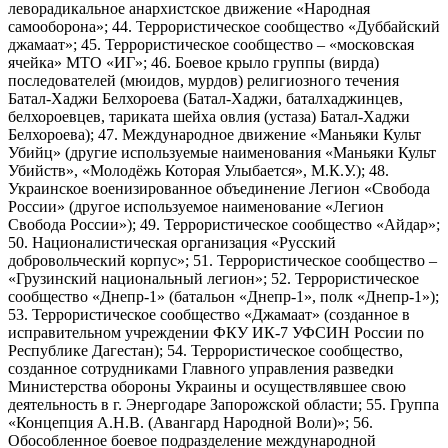
леворадикальное анархистское движение «Народная
самооборона»; 44. Террористическое сообщество «Дуббайский
джамаат»; 45. Террористическое сообщество – «московская
ячейка» МТО «ИГ»; 46. Боевое крыло группы (вирда)
последователей (мюидов, мурдов) религиозного течения
Батал-Хаджи Белхороева (Батал-Хаджи, баталхаджинцев,
белхороевцев, тариката шейха овлия (устаза) Батал-Хаджи
Белхороева); 47. Международное движение «Маньяки Культ
Убийц» (другие используемые наименования «Маньяки Культ
Убийств», «Молодёжь Которая Улыбается», М.К.У.); 48.
Украинское военизированное объединение Легион «Свобода
России» (другое используемое наименование «Легион
Свобода России»); 49. Террористическое сообщество «Айдар»;
50. Националистическая организация «Русский
добровольческий корпус»; 51. Террористическое сообщество –
«Грузинский национальный легион»; 52. Террористическое
сообщество «Днепр-1» (батальон «Днепр-1», полк «Днепр-1»);
53. Террористическое сообщество «Джамаат» (созданное в
исправительном учреждении ФКУ ИК-7 УФСИН России по
Республике Дагестан); 54. Террористическое сообщество,
созданное сотрудниками Главного управления разведки
Министерства обороны Украины и осуществлявшее свою
деятельность в г. Энергодаре Запорожской области; 55. Группа
«Концепция А.Н.В. (Авангард Народной Воли)»; 56.
Обособленное боевое подразделение международной