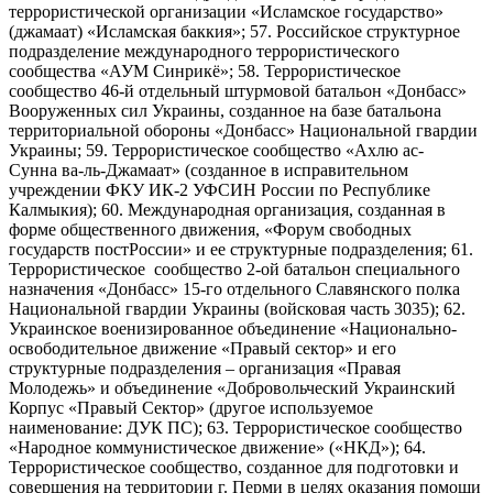
террористической организации «Исламское государство»
(джамаат) «Исламская баккия»; 57. Российское структурное
подразделение международного террористического
сообщества «АУМ Синрикё»; 58. Террористическое
сообщество 46-й отдельный штурмовой батальон «Донбасс»
Вооруженных сил Украины, созданное на базе батальона
территориальной обороны «Донбасс» Национальной гвардии
Украины; 59. Террористическое сообщество «Ахлю ас-
Сунна ва-ль-Джамаат» (созданное в исправительном
учреждении ФКУ ИК-2 УФСИН России по Республике
Калмыкия); 60. Международная организация, созданная в
форме общественного движения, «Форум свободных
государств постРоссии» и ее структурные подразделения; 61.
Террористическое сообщество 2-ой батальон специального
назначения «Донбасс» 15-го отдельного Славянского полка
Национальной гвардии Украины (войсковая часть 3035); 62.
Украинское военизированное объединение «Национально-
освободительное движение «Правый сектор» и его
структурные подразделения – организация «Правая
Молодежь» и объединение «Добровольческий Украинский
Корпус «Правый Сектор» (другое используемое
наименование: ДУК ПС); 63. Террористическое сообщество
«Народное коммунистическое движение» («НКД»); 64.
Террористическое сообщество, созданное для подготовки и
совершения на территории г. Перми в целях оказания помощи