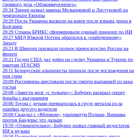
громкого дела «Облкоммунэнерго»
20:34
Тренер назвал замены Мельниковой и Листуновой на
чемпионате Европы
20:29
Посла Украины вызвали на ковер после взрыва дрона в
Болгарии
20:29
Страны БРИКС сформировали единый принцип по ИИ
20:27
МИД Южной Осетии обратился к «озабоченному»
Западу
20:23
В Швеции признали полное превосходство России на
фронте
20:21
Госдеп США дал добро на сделку Украины и Турции по
ракетам ATACMS
20:11
Белорусские альпинисты пропали после восхождения на
пик горы
20:09
Россиянина арестовали после смерти выпавшей из окна
гостьи
20:08
«Завести мозг «с толкача»»: Бобунец раскрыл секрет
борьбы с выгоранием
20:00
Toyota с детьми превратилась в груду металла из-за
ошибки другого водителя
20:00
Скандал с «Яблоком», ультиматум Польше, Варшава
против Бандеры: что дальше
19:59
«Отвратительно»: Бобунец назвал главный недостаток
ИИ в музыке
19:59
Подросток погиб, пытаясь спасти тонущего друга