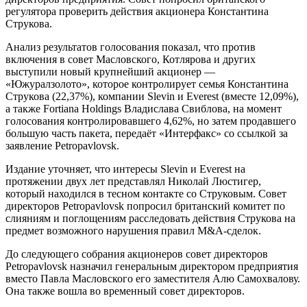
регулятора проверить действия акционера Константина
Струкова.
Анализ результатов голосования показал, что против
включения в совет Масловского, Котлярова и других
выступили новый крупнейший акционер —
«Южуралзолото», которое контролирует семья Константина
Струкова (22,37%), компании Slevin и Everest (вместе 12,09%),
а также Fortiana Holdings Владислава Свиблова, на момент
голосования контролировавшего 4,62%, но затем продавшего
большую часть пакета, передаёт «Интерфакс» со ссылкой за
заявление Petropavlovsk.
Издание уточняет, что интересы Slevin и Everest на
протяжении двух лет представлял Николай Люстигер,
который находился в тесном контакте со Струковым. Совет
директоров Petropavlovsk попросил британский комитет по
слияниям и поглощениям расследовать действия Струкова на
предмет возможного нарушения правил M&A-сделок.
До следующего собрания акционеров совет директоров
Petropavlovsk назначил генеральным директором предприятия
вместо Павла Масловского его заместителя Алю Самохвалову.
Она также вошла во временный совет директоров.