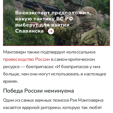
Военэксперт предположил,
какую тактику ВС РФ
выберут для взятия
Славянска
Макговерн также подтвердил колоссальное
превосходство России
в самом критическом
ресурсе — боеприпасах: «И боеприпасов у них
больше, чем они могут использовать в настоящее
время».
Победа России неминуема
Один из самых важных тезисов Рэя Макговерна
касается ядерной риторики, которую так любят