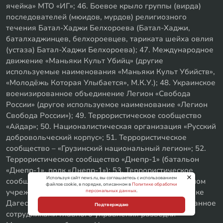
ячейка» МТО «ИГ»; 46. Боевое крыло группы (вирда)
последователей (мюидов, мурдов) религиозного
течения Батал-Хаджи Белхороева (Батал-Хаджи,
баталхаджинцев, белхороевцев, тариката шейха овлия
(устаза) Батал-Хаджи Белхороева); 47. Международное
движение «Маньяки Культ Убийц» (другие
используемые наименования «Маньяки Культ Убийств»,
«Молодёжь Которая Улыбается», М.К.У.); 48. Украинское
военизированное объединение Легион «Свобода
России» (другое используемое наименование «Легион
Свобода России»); 49. Террористическое сообщество
«Айдар»; 50. Националистическая организация «Русский
добровольческий корпус»; 51. Террористическое
сообщество – «Грузинский национальный легион»; 52.
Террористическое сообщество «Днепр-1» (батальон
«Днепр-1», полк «Днепр-1»); 53. Террористическое
Используя сайт news.ru, вы соглашаетесь с использованием
сообщество «Джамаат» (созданное в исправительном
файлов cookie, в порядке, описанном в
Политике обработки
учреждении ФКУ ИК-7 УФСИН России по Республике
персональных данных
.
Дагестан); 54. Террористическое сообщество, созданное
Подтверждаю
сотрудниками Главного управления разведки