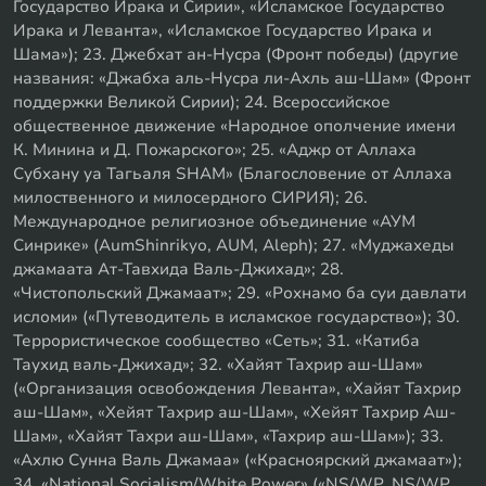
Государство Ирака и Сирии», «Исламское Государство
Ирака и Леванта», «Исламское Государство Ирака и
Шама»); 23. Джебхат ан-Нусра (Фронт победы) (другие
названия: «Джабха аль-Нусра ли-Ахль аш-Шам» (Фронт
поддержки Великой Сирии); 24. Всероссийское
общественное движение «Народное ополчение имени
К. Минина и Д. Пожарского»; 25. «Аджр от Аллаха
Субхану уа Тагьаля SHAM» (Благословение от Аллаха
милоственного и милосердного СИРИЯ); 26.
Международное религиозное объединение «АУМ
Синрике» (AumShinrikyo, AUM, Aleph); 27. «Муджахеды
джамаата Ат-Тавхида Валь-Джихад»; 28.
«Чистопольский Джамаат»; 29. «Рохнамо ба суи давлати
исломи» («Путеводитель в исламское государство»); 30.
Террористическое сообщество «Сеть»; 31. «Катиба
Таухид валь-Джихад»; 32. «Хайят Тахрир аш-Шам»
(«Организация освобождения Леванта», «Хайят Тахрир
аш-Шам», «Хейят Тахрир аш-Шам», «Хейят Тахрир Аш-
Шам», «Хайят Тахри аш-Шам», «Тахрир аш-Шам»); 33.
«Ахлю Сунна Валь Джамаа» («Красноярский джамаат»);
34. «National Socialism/White Power» («NS/WP, NS/WP