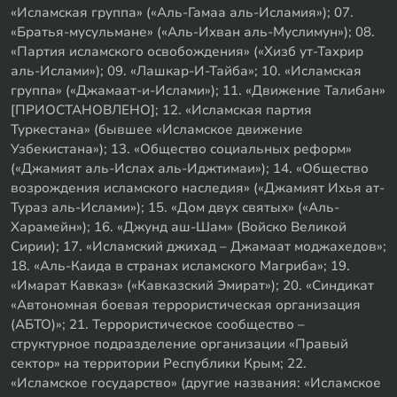
«Исламская группа» («Аль-Гамаа аль-Исламия»); 07.
«Братья-мусульмане» («Аль-Ихван аль-Муслимун»); 08.
«Партия исламского освобождения» («Хизб ут-Тахрир
аль-Ислами»); 09. «Лашкар-И-Тайба»; 10. «Исламская
группа» («Джамаат-и-Ислами»); 11. «Движение Талибан»
[ПРИОСТАНОВЛЕНО]; 12. «Исламская партия
Туркестана» (бывшее «Исламское движение
Узбекистана»); 13. «Общество социальных реформ»
(«Джамият аль-Ислах аль-Иджтимаи»); 14. «Общество
возрождения исламского наследия» («Джамият Ихья ат-
Тураз аль-Ислами»); 15. «Дом двух святых» («Аль-
Харамейн»); 16. «Джунд аш-Шам» (Войско Великой
Сирии); 17. «Исламский джихад – Джамаат моджахедов»;
18. «Аль-Каида в странах исламского Магриба»; 19.
«Имарат Кавказ» («Кавказский Эмират»); 20. «Синдикат
«Автономная боевая террористическая организация
(АБТО)»; 21. Террористическое сообщество –
структурное подразделение организации «Правый
сектор» на территории Республики Крым; 22.
«Исламское государство» (другие названия: «Исламское