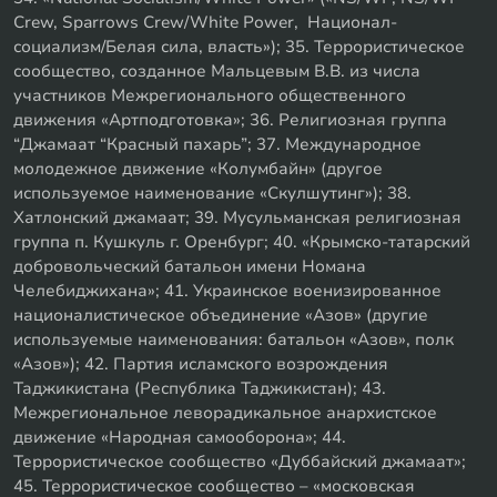
Crew, Sparrows Crew/White Power, Национал-
социализм/Белая сила, власть»); 35. Террористическое
сообщество, созданное Мальцевым В.В. из числа
участников Межрегионального общественного
движения «Артподготовка»; 36. Религиозная группа
“Джамаат “Красный пахарь”; 37. Международное
молодежное движение «Колумбайн» (другое
используемое наименование «Скулшутинг»); 38.
Хатлонский джамаат; 39. Мусульманская религиозная
группа п. Кушкуль г. Оренбург; 40. «Крымско-татарский
добровольческий батальон имени Номана
Челебиджихана»; 41. Украинское военизированное
националистическое объединение «Азов» (другие
используемые наименования: батальон «Азов», полк
«Азов»); 42. Партия исламского возрождения
Таджикистана (Республика Таджикистан); 43.
Межрегиональное леворадикальное анархистское
движение «Народная самооборона»; 44.
Террористическое сообщество «Дуббайский джамаат»;
45. Террористическое сообщество – «московская