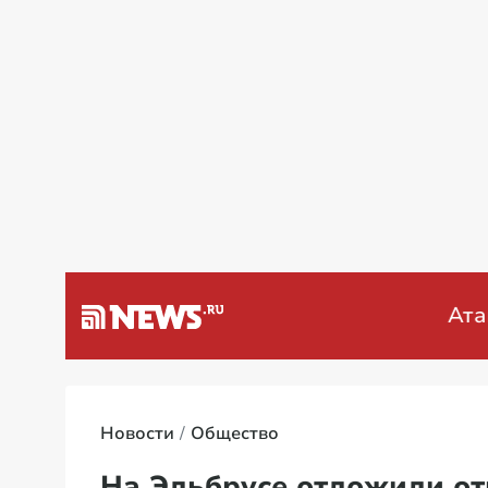
а Венесуэлу
Специальная во
Новости
Общество
На Эльбрусе отложили о