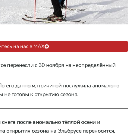
тесь на нас в MAX
се перенесли с 30 ноября на неопределённый
 По его данным, причиной послужила аномально
сы не готовы к открытию сезона.
 снега после аномально тёплой осени и
а открытия сезона на Эльбрусе переносится
,