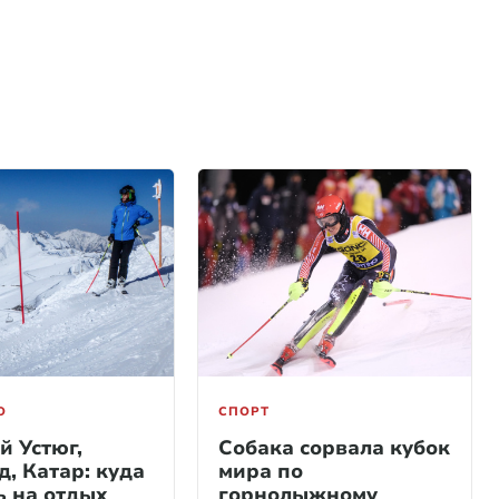
О
СПОРТ
й Устюг,
Собака сорвала кубок
, Катар: куда
мира по
ь на отдых
горнолыжному