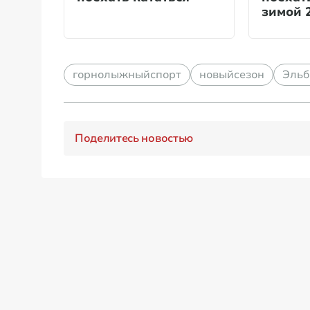
зимой 
горнолыжныйспорт
новыйсезон
Эльб
Поделитесь новостью