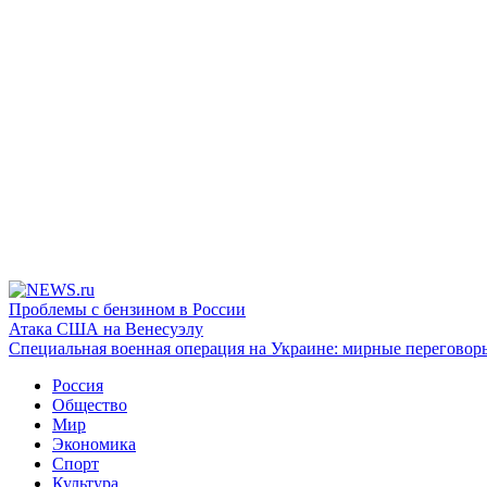
Проблемы с бензином в России
Атака США на Венесуэлу
Специальная военная операция на Украине: мирные переговор
Россия
Общество
Мир
Экономика
Спорт
Культура