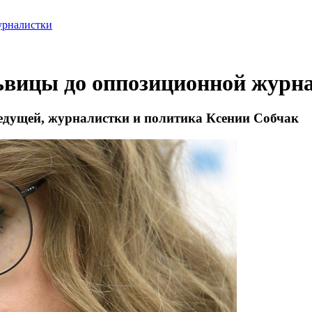
урналистки
львицы до оппозиционной журн
едущей, журналистки и политика Ксении Собчак