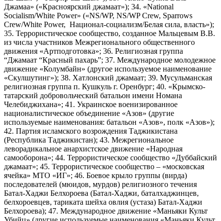
Джамаа» («Красноярский джамаат»); 34. «National
Socialism/White Power» («NS/WP, NS/WP Crew, Sparrows
Crew/White Power, Национал-социализм/Белая сила, власть»);
35. Террористическое сообщество, созданное Мальцевым В.В.
из числа участников Межрегионального общественного
движения «Артподготовка»; 36. Религиозная группа
“Джамаат “Красный пахарь”; 37. Международное молодежное
движение «Колумбайн» (другое используемое наименование
«Скулшутинг»); 38. Хатлонский джамаат; 39. Мусульманская
религиозная группа п. Кушкуль г. Оренбург; 40. «Крымско-
татарский добровольческий батальон имени Номана
Челебиджихана»; 41. Украинское военизированное
националистическое объединение «Азов» (другие
используемые наименования: батальон «Азов», полк «Азов»);
42. Партия исламского возрождения Таджикистана
(Республика Таджикистан); 43. Межрегиональное
леворадикальное анархистское движение «Народная
самооборона»; 44. Террористическое сообщество «Дуббайский
джамаат»; 45. Террористическое сообщество – «московская
ячейка» МТО «ИГ»; 46. Боевое крыло группы (вирда)
последователей (мюидов, мурдов) религиозного течения
Батал-Хаджи Белхороева (Батал-Хаджи, баталхаджинцев,
белхороевцев, тариката шейха овлия (устаза) Батал-Хаджи
Белхороева); 47. Международное движение «Маньяки Культ
Убийц» (другие используемые наименования «Маньяки Культ