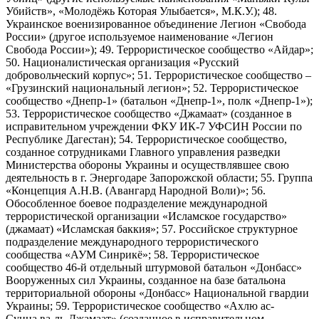
Убийств», «Молодёжь Которая Улыбается», М.К.У.); 48.
Украинское военизированное объединение Легион «Свобода
России» (другое используемое наименование «Легион
Свобода России»); 49. Террористическое сообщество «Айдар»;
50. Националистическая организация «Русский
добровольческий корпус»; 51. Террористическое сообщество –
«Грузинский национальный легион»; 52. Террористическое
сообщество «Днепр-1» (батальон «Днепр-1», полк «Днепр-1»);
53. Террористическое сообщество «Джамаат» (созданное в
исправительном учреждении ФКУ ИК-7 УФСИН России по
Республике Дагестан); 54. Террористическое сообщество,
созданное сотрудниками Главного управления разведки
Министерства обороны Украины и осуществлявшее свою
деятельность в г. Энергодаре Запорожской области; 55. Группа
«Концепция А.Н.В. (Авангард Народной Воли)»; 56.
Обособленное боевое подразделение международной
террористической организации «Исламское государство»
(джамаат) «Исламская баккия»; 57. Российское структурное
подразделение международного террористического
сообщества «АУМ Синрикё»; 58. Террористическое
сообщество 46-й отдельный штурмовой батальон «Донбасс»
Вооруженных сил Украины, созданное на базе батальона
территориальной обороны «Донбасс» Национальной гвардии
Украины; 59. Террористическое сообщество «Ахлю ас-
Сунна ва-ль-Джамаат» (созданное в исправительном