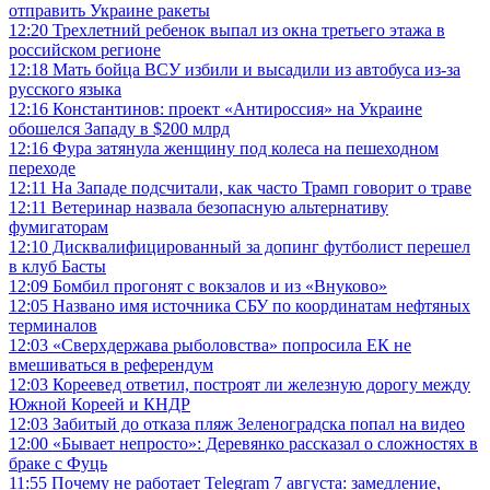
отправить Украине ракеты
12:20
Трехлетний ребенок выпал из окна третьего этажа в
российском регионе
12:18
Мать бойца ВСУ избили и высадили из автобуса из-за
русского языка
12:16
Константинов: проект «Антироссия» на Украине
обошелся Западу в $200 млрд
12:16
Фура затянула женщину под колеса на пешеходном
переходе
12:11
На Западе подсчитали, как часто Трамп говорит о траве
12:11
Ветеринар назвала безопасную альтернативу
фумигаторам
12:10
Дисквалифицированный за допинг футболист перешел
в клуб Басты
12:09
Бомбил прогонят с вокзалов и из «Внуково»
12:05
Названо имя источника СБУ по координатам нефтяных
терминалов
12:03
«Сверхдержава рыболовства» попросила ЕК не
вмешиваться в референдум
12:03
Кореевед ответил, построят ли железную дорогу между
Южной Кореей и КНДР
12:03
Забитый до отказа пляж Зеленоградска попал на видео
12:00
«Бывает непросто»: Деревянко рассказал о сложностях в
браке с Фуць
11:55
Почему не работает Telegram 7 августа: замедление,