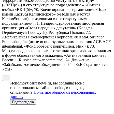
Террористическое сообщество «Вступить в ВКП(б)»
(«ВКП(б)») и его структурное подразделение – «Омская
ячейка «ВКП(б)»; 70. Военизированная организация «Полк
имени Кастуся Калиновского» («Полк iмя Кастуся
Калiноўскага») с входящими в нее структурными
подразделениями; 71. Незарегистрированная иностранная
организация «Съезд народных депутатов» (Kongres
Deputowanych Ludowych), Республика Польша; 72.
Американская некоммерческая корпорация Anti-Corruption
Foundation, Inc (иные используемые наименования: ACF, ACF
international, «Фонд борьбы с коррупцией, Инк.»); 73.
Международная неправительственная организация, созданная
в форме общественного движения, «Антивоенный комитет
России» (Russian antiwar committee); 74. Движение
«Забайкальское левое объединение»; 75. «SxE Соратники с
Уфы»
Используя сайт news.ru, вы соглашаетесь с
использованием файлов cookie, в порядке,
описанном в
Политике обработки персональных
данных
.
Подтверждаю