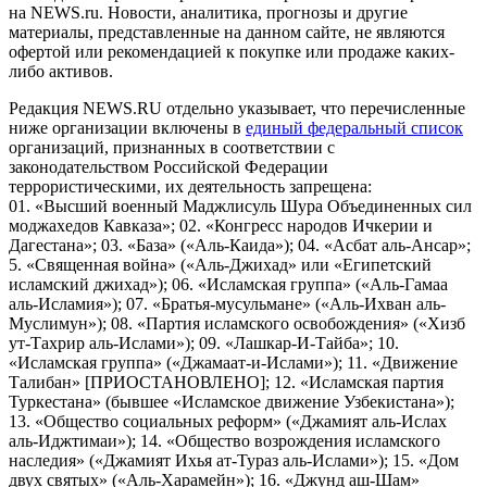
на NEWS.ru. Новости, аналитика, прогнозы и другие
материалы, представленные на данном сайте, не являются
офертой или рекомендацией к покупке или продаже каких-
либо активов.
Редакция NEWS.RU отдельно указывает, что перечисленные
ниже организации включены в
единый федеральный список
организаций, признанных в соответствии с
законодательством Российской Федерации
террористическими, их деятельность запрещена:
01. «Высший военный Маджлисуль Шура Объединенных сил
моджахедов Кавказа»; 02. «Конгресс народов Ичкерии и
Дагестана»; 03. «База» («Аль-Каида»); 04. «Асбат аль-Ансар»;
5. «Священная война» («Аль-Джихад» или «Египетский
исламский джихад»); 06. «Исламская группа» («Аль-Гамаа
аль-Исламия»); 07. «Братья-мусульмане» («Аль-Ихван аль-
Муслимун»); 08. «Партия исламского освобождения» («Хизб
ут-Тахрир аль-Ислами»); 09. «Лашкар-И-Тайба»; 10.
«Исламская группа» («Джамаат-и-Ислами»); 11. «Движение
Талибан» [ПРИОСТАНОВЛЕНО]; 12. «Исламская партия
Туркестана» (бывшее «Исламское движение Узбекистана»);
13. «Общество социальных реформ» («Джамият аль-Ислах
аль-Иджтимаи»); 14. «Общество возрождения исламского
наследия» («Джамият Ихья ат-Тураз аль-Ислами»); 15. «Дом
двух святых» («Аль-Харамейн»); 16. «Джунд аш-Шам»