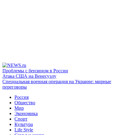
Проблемы с бензином в России
Атака США на Венесуэлу
Специальная военная операция на Украине: мирные
переговоры
Россия
Общество
Мир
Экономика
Спорт
Культура
Life Style