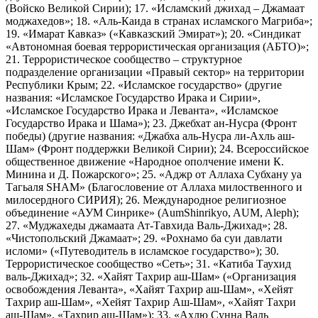
(Войско Великой Сирии); 17. «Исламский джихад – Джамаат
моджахедов»; 18. «Аль-Каида в странах исламского Магриба»;
19. «Имарат Кавказ» («Кавказский Эмират»); 20. «Синдикат
«Автономная боевая террористическая организация (АБТО)»;
21. Террористическое сообщество – структурное
подразделение организации «Правый сектор» на территории
Республики Крым; 22. «Исламское государство» (другие
названия: «Исламское Государство Ирака и Сирии»,
«Исламское Государство Ирака и Леванта», «Исламское
Государство Ирака и Шама»); 23. Джебхат ан-Нусра (Фронт
победы) (другие названия: «Джабха аль-Нусра ли-Ахль аш-
Шам» (Фронт поддержки Великой Сирии); 24. Всероссийское
общественное движение «Народное ополчение имени К.
Минина и Д. Пожарского»; 25. «Аджр от Аллаха Субхану уа
Тагьаля SHAM» (Благословение от Аллаха милоственного и
милосердного СИРИЯ); 26. Международное религиозное
объединение «АУМ Синрике» (AumShinrikyo, AUM, Aleph);
27. «Муджахеды джамаата Ат-Тавхида Валь-Джихад»; 28.
«Чистопольский Джамаат»; 29. «Рохнамо ба суи давлати
исломи» («Путеводитель в исламское государство»); 30.
Террористическое сообщество «Сеть»; 31. «Катиба Таухид
валь-Джихад»; 32. «Хайят Тахрир аш-Шам» («Организация
освобождения Леванта», «Хайят Тахрир аш-Шам», «Хейят
Тахрир аш-Шам», «Хейят Тахрир Аш-Шам», «Хайят Тахри
аш-Шам», «Тахрир аш-Шам»); 33. «Ахлю Сунна Валь