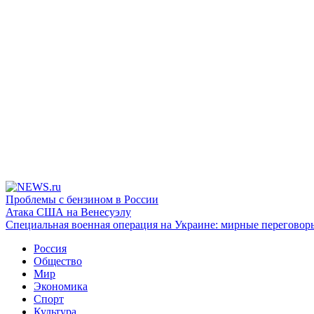
Проблемы с бензином в России
Атака США на Венесуэлу
Специальная военная операция на Украине: мирные переговор
Россия
Общество
Мир
Экономика
Спорт
Культура