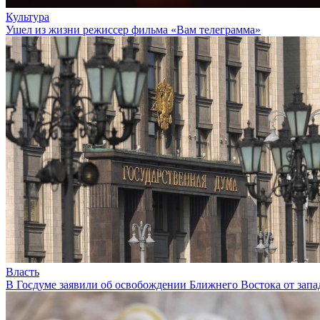
Культура
Ушел из жизни режиссер фильма «Вам телеграмма»
Власть
В Госдуме заявили об освобождении Ближнего Востока от запа