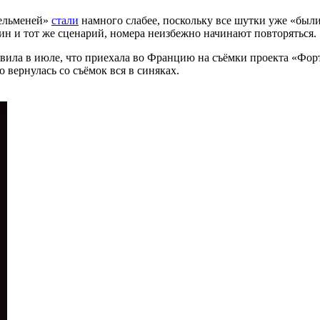
пельменей»
стали
намного слабее, поскольку все шутки уже «был
ин и тот же сценарий, номера неизбежно начинают повторяться.
ила в июле, что приехала во Францию на съёмки проекта «Форт 
то вернулась со съёмок вся в синяках.