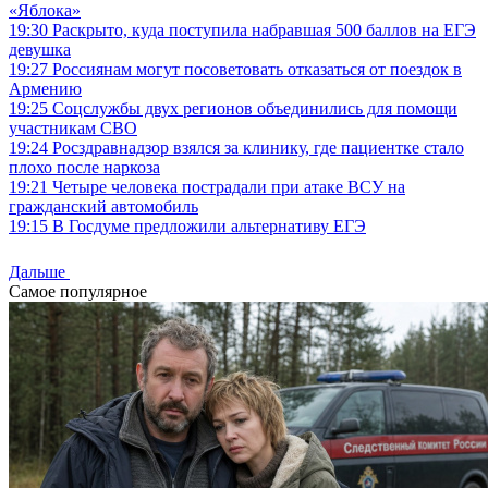
«Яблока»
19:30
Раскрыто, куда поступила набравшая 500 баллов на ЕГЭ
девушка
19:27
Россиянам могут посоветовать отказаться от поездок в
Армению
19:25
Соцслужбы двух регионов объединились для помощи
участникам СВО
19:24
Росздравнадзор взялся за клинику, где пациентке стало
плохо после наркоза
19:21
Четыре человека пострадали при атаке ВСУ на
гражданский автомобиль
19:15
В Госдуме предложили альтернативу ЕГЭ
Дальше
Самое популярное