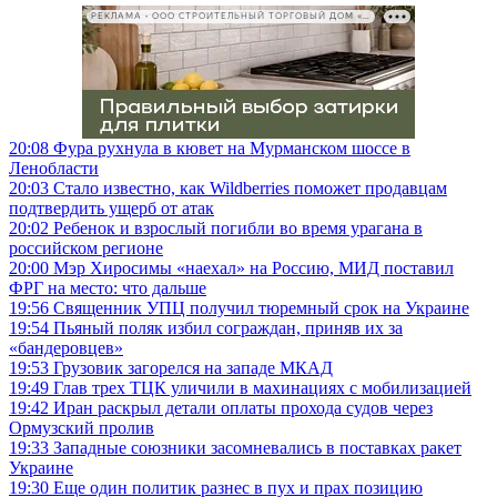
РЕКЛАМА • ООО СТРОИТЕЛЬНЫЙ ТОРГОВЫЙ ДОМ «ПЕТРОВИЧ», ИНН 7802348846
20:08
Фура рухнула в кювет на Мурманском шоссе в
Ленобласти
20:03
Стало известно, как Wildberries поможет продавцам
подтвердить ущерб от атак
20:02
Ребенок и взрослый погибли во время урагана в
российском регионе
20:00
Мэр Хиросимы «наехал» на Россию, МИД поставил
ФРГ на место: что дальше
19:56
Священник УПЦ получил тюремный срок на Украине
19:54
Пьяный поляк избил сограждан, приняв их за
«бандеровцев»
19:53
Грузовик загорелся на западе МКАД
19:49
Глав трех ТЦК уличили в махинациях с мобилизацией
19:42
Иран раскрыл детали оплаты прохода судов через
Ормузский пролив
19:33
Западные союзники засомневались в поставках ракет
Украине
19:30
Еще один политик разнес в пух и прах позицию