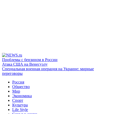
Проблемы с бензином в России
Атака США на Венесуэлу
Специальная военная операция на Украине: мирные
переговоры
Россия
Общество
Мир
Экономика
Спорт
Культура
Life Style