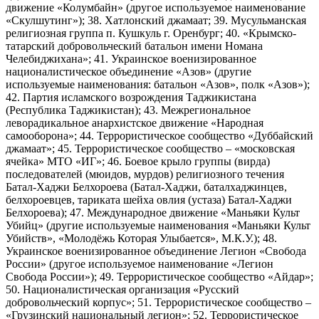
движение «Колумбайн» (другое используемое наименование
«Скулшутинг»); 38. Хатлонский джамаат; 39. Мусульманская
религиозная группа п. Кушкуль г. Оренбург; 40. «Крымско-
татарский добровольческий батальон имени Номана
Челебиджихана»; 41. Украинское военизированное
националистическое объединение «Азов» (другие
используемые наименования: батальон «Азов», полк «Азов»);
42. Партия исламского возрождения Таджикистана
(Республика Таджикистан); 43. Межрегиональное
леворадикальное анархистское движение «Народная
самооборона»; 44. Террористическое сообщество «Дуббайский
джамаат»; 45. Террористическое сообщество – «московская
ячейка» МТО «ИГ»; 46. Боевое крыло группы (вирда)
последователей (мюидов, мурдов) религиозного течения
Батал-Хаджи Белхороева (Батал-Хаджи, баталхаджинцев,
белхороевцев, тариката шейха овлия (устаза) Батал-Хаджи
Белхороева); 47. Международное движение «Маньяки Культ
Убийц» (другие используемые наименования «Маньяки Культ
Убийств», «Молодёжь Которая Улыбается», М.К.У.); 48.
Украинское военизированное объединение Легион «Свобода
России» (другое используемое наименование «Легион
Свобода России»); 49. Террористическое сообщество «Айдар»;
50. Националистическая организация «Русский
добровольческий корпус»; 51. Террористическое сообщество –
«Грузинский национальный легион»; 52. Террористическое