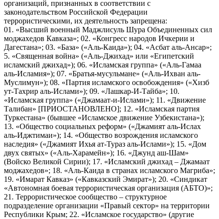
организаций, признанных в соответствии с
законодательством Российской Федерации
террористическими, их деятельность запрещена:
01. «Высший военный Маджлисуль Шура Объединенных сил
моджахедов Кавказа»; 02. «Конгресс народов Ичкерии и
Дагестана»; 03. «База» («Аль-Каида»); 04. «Асбат аль-Ансар»;
5. «Священная война» («Аль-Джихад» или «Египетский
исламский джихад»); 06. «Исламская группа» («Аль-Гамаа
аль-Исламия»); 07. «Братья-мусульмане» («Аль-Ихван аль-
Муслимун»); 08. «Партия исламского освобождения» («Хизб
ут-Тахрир аль-Ислами»); 09. «Лашкар-И-Тайба»; 10.
«Исламская группа» («Джамаат-и-Ислами»); 11. «Движение
Талибан» [ПРИОСТАНОВЛЕНО]; 12. «Исламская партия
Туркестана» (бывшее «Исламское движение Узбекистана»);
13. «Общество социальных реформ» («Джамият аль-Ислах
аль-Иджтимаи»); 14. «Общество возрождения исламского
наследия» («Джамият Ихья ат-Тураз аль-Ислами»); 15. «Дом
двух святых» («Аль-Харамейн»); 16. «Джунд аш-Шам»
(Войско Великой Сирии); 17. «Исламский джихад – Джамаат
моджахедов»; 18. «Аль-Каида в странах исламского Магриба»;
19. «Имарат Кавказ» («Кавказский Эмират»); 20. «Синдикат
«Автономная боевая террористическая организация (АБТО)»;
21. Террористическое сообщество – структурное
подразделение организации «Правый сектор» на территории
Республики Крым; 22. «Исламское государство» (другие