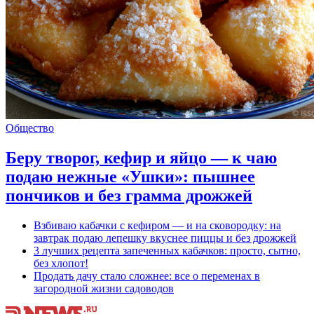
Общество
Беру творог, кефир и яйцо — к чаю
подаю нежные «Ушки»: пышнее
пончиков и без грамма дрожжей
Взбиваю кабачки с кефиром — и на сковородку: на
завтрак подаю лепешку вкуснее пиццы и без дрожжей
3 лучших рецепта запеченных кабачков: просто, сытно,
без хлопот!
Продать дачу стало сложнее: все о переменах в
загородной жизни садоводов