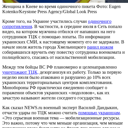
Женщина в Киеве во время одиночного пикета
Фото: Eugen
Kotenko/Keystone Press Agency/Global Look Press
Кроме того, на Украине участились случаи
одиночного
сопротивления
. В частности, в середине июля в Сеть попало
видео, на котором мужчина отбился от напавших на него
сотрудников ТЦК с помощью лопаты. По информации
украинских СМИ, к настоящему моменту его не задержали. В
начале июля житель города Хмельницкого
ранил ножом
собиравшихся вручить ему повестку сотрудника военкомата и
полицейского, спасаясь от насильственной мобилизации.
Между тем бойцы ВС РФ планомерно и целенаправленно
уничтожают ТЦК,
дезорганизуя их работу. Только за первую
неделю июля было атаковано и разрушено до 10% всех
украинских территориальных центров комплектования.
Минобороны РФ практически ежедневно сообщает о
поражении объектов украинских «людоловов», как их
зачастую называют жители соседнего государства.
Как сказал NEWS.ru военный эксперт Василий Дандыкин,
отчасти
удары по ТЦК можно считать
помощью украинцам
.
«Это серьезная военная тема — мобилизационные ресурсы.
Это важно, потому что чем меньше организация, чем меньше