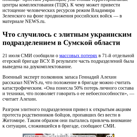
центры комплектования (ТЦК). К чему может привести
истощение человеческих ресурсов режим Владимира
Зеленского на фоне продвижения российских войск — в
материале NEWS.ru.
Что случилось с элитным украинским
подразделением в Сумской области
21 июля СМИ сообщили о
массовых потерях
в 71-й отдельной
егерской бригаде ВСУ. В результате часть подразделений была
выведена на доукомплектование.
Военный эксперт полковник запаса Геннадий Алехин
рассказал NEWS.ru, что положение в бригаде можно считать
катастрофическим. «Она понесла 50% потерь личного состава
и техники, что позволяет говорить о ее небоеспособности», —
считает Алехин.
Разгром элитного подразделения привел к открытым акциям
протеста родственников бойцов, пропавших без вести в
Житомире. Таким образом они пытались привлечь внимание
к ситуации, сложившейся в бригаде, сообщают СМИ.
РЕКЛАМА • ООО «СТАЛЬКРЕП» ИНН 7724892340