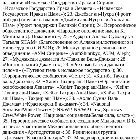
названия: «Исламское Государство Ирака и Сирии»,
«Исламское Государство Ирака и Леванта», «Исламское
Государство Ирака и Шама»); 23. Джебхат ан-Нусра (Фронт
победы) (другие названия: «Джабха аль-Нусра ли-Ахль аш-
Шам» (Фронт поддержки Великой Сирии); 24. Всероссийское
общественное движение «Народное ополчение имени К.
Минина и Д. Пожарского»; 25. «Аджр от Аллаха Субхану уа
Тагьаля SHAM» (Благословение от Аллаха милоственного и
милосердного СИРИЯ); 26. Международное религиозное
объединение «АУМ Синрике» (AumShinrikyo, AUM, Aleph);
27. «Муджахеды джамаата Ат-Тавхида Валь-Джихад»; 28.
«Чистопольский Джамаат»; 29. «Рохнамо ба суи давлати
исломи» («Путеводитель в исламское государство»); 30.
Террористическое сообщество «Сеть»; 31. «Катиба Таухид
валь-Джихад»; 32. «Хайят Тахрир аш-Шам» («Организация
освобождения Леванта», «Хайят Тахрир аш-Шам», «Хейят
Тахрир аш-Шам», «Хейят Тахрир Аш-Шам», «Хайят Тахри
аш-Шам», «Тахрир аш-Шам»); 33. «Ахлю Сунна Валь
Джамаа» («Красноярский джамаат»); 34. «National
Socialism/White Power» («NS/WP, NS/WP Crew, Sparrows
Crew/White Power, Национал-социализм/Белая сила, власть»);
35. Террористическое сообщество, созданное Мальцевым В.В.
из числа участников Межрегионального общественного
движения «Артподготовка»; 36. Религиозная группа
“Джамаат “Красный пахарь”; 37. Международное молодежное