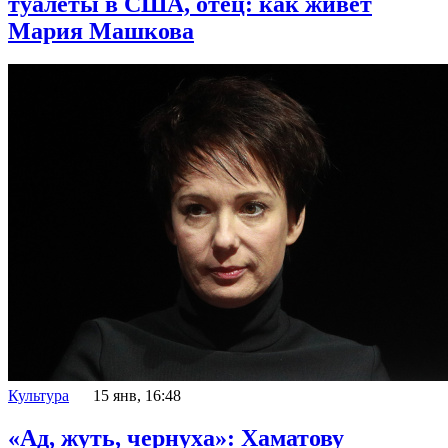
туалеты в США, отец: как живет
Мария Машкова
Культура
15 янв, 16:48
«Ад, жуть, чернуха»: Хаматову