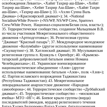
освобождения Леванта», «Хайят Тахрир аш-Шам», «Хейят
Тахрир аш-Шам», «Хейят Тахрир Аш-Шам», «Хайят Тахри
аш-Шам», «Тахрир аш-Шам»); 33. «Ахлю Сунна Валь
Джамаа» («Красноярский джамаат»); 34. «National
Socialism/White Power» («NS/WP, NS/WP Crew, Sparrows
Crew/White Power, Национал-социализм/Белая сила, власть»);
35. Террористическое сообщество, созданное Мальцевым В.В.
из числа участников Межрегионального общественного
движения «Артподготовка»; 36. Религиозная группа
“Джамаат “Красный пахарь”; 37. Международное молодежное
движение «Колумбайн» (другое используемое наименование
«Скулшутинг»); 38. Хатлонский джамаат; 39. Мусульманская
религиозная группа п. Кушкуль г. Оренбург; 40. «Крымско-
татарский добровольческий батальон имени Номана
Челебиджихана»; 41. Украинское военизированное
националистическое объединение «Азов» (другие
используемые наименования: батальон «Азов», полк «Азов»);
42. Партия исламского возрождения Таджикистана
(Республика Таджикистан); 43. Межрегиональное
леворадикальное анархистское движение «Народная
самооборона»; 44. Террористическое сообщество «Дуббайский
джамаат»; 45. Террористическое сообщество – «московская
ячейка» МТО «ИГ»; 46. Боевое крыло группы (вирда)
последователей (мюидов, мурдов) религиозного течения
Батал-Хаджи Белхороева (Батал-Хаджи, баталхаджинцев,