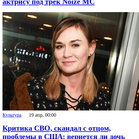
актрису под трек Noize MC
Культура
19 апр, 00:00
Критика СВО, скандал с отцом,
проблемы в США: вернется ли дочь