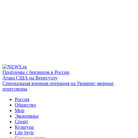
Проблемы с бензином в России
Атака США на Венесуэлу
Специальная военная операция на Украине: мирные
переговоры
Россия
Общество
Мир
Экономика
Спорт
Культура
Life Style