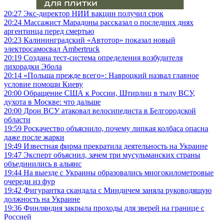
20:27
Экс-директор НИИ вакцин получил срок
20:24
Массажист Марадоны рассказал о последних днях
аргентинца перед смертью
20:23
Калининградский «Автотор» показал новый
электросамосвал Ambertruck
20:19
Создана тест-система определения возбудителя
лихорадки Эбола
20:14
«Польша прежде всего»: Навроцкий назвал главное
условие помощи Киеву
20:00
Обращение США к России, Штирлиц в тылу ВСУ,
духота в Москве: что дальше
20:00
Дрон ВСУ атаковал велосипедиста в Белгородской
области
19:59
Роскачество объяснило, почему липкая колбаса опасна
даже после жарки
19:49
Известная фирма прекратила деятельность на Украине
19:47
Эксперт объяснил, зачем три мусульманских страны
объединились в альянс
19:44
На выезде с Украины образовались многокилометровые
очереди из фур
19:42
Фигурантка скандала с Миндичем заняла руководящую
должность на Украине
19:36
Финляндия закрыла проходы для зверей на границе с
Россией