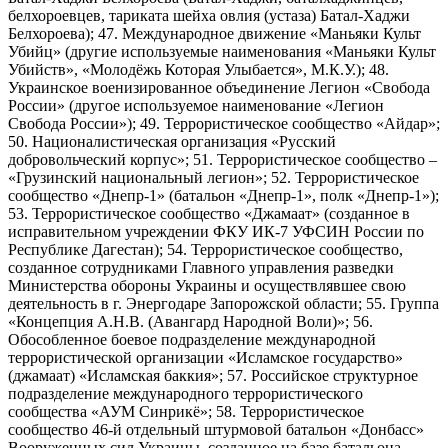
белхороевцев, тариката шейха овлия (устаза) Батал-Хаджи
Белхороева); 47. Международное движение «Маньяки Культ
Убийц» (другие используемые наименования «Маньяки Культ
Убийств», «Молодёжь Которая Улыбается», М.К.У.); 48.
Украинское военизированное объединение Легион «Свобода
России» (другое используемое наименование «Легион
Свобода России»); 49. Террористическое сообщество «Айдар»;
50. Националистическая организация «Русский
добровольческий корпус»; 51. Террористическое сообщество –
«Грузинский национальный легион»; 52. Террористическое
сообщество «Днепр-1» (батальон «Днепр-1», полк «Днепр-1»);
53. Террористическое сообщество «Джамаат» (созданное в
исправительном учреждении ФКУ ИК-7 УФСИН России по
Республике Дагестан); 54. Террористическое сообщество,
созданное сотрудниками Главного управления разведки
Министерства обороны Украины и осуществлявшее свою
деятельность в г. Энергодаре Запорожской области; 55. Группа
«Концепция А.Н.В. (Авангард Народной Воли)»; 56.
Обособленное боевое подразделение международной
террористической организации «Исламское государство»
(джамаат) «Исламская баккия»; 57. Российское структурное
подразделение международного террористического
сообщества «АУМ Синрикё»; 58. Террористическое
сообщество 46-й отдельный штурмовой батальон «Донбасс»
Вооруженных сил Украины, созданное на базе батальона