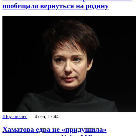
пообещала вернуться на родину
Шоу-бизнес
4 сен, 17:44
Хаматова едва не «придушила»