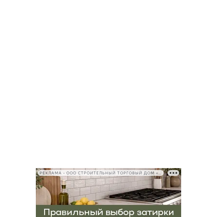
РЕКЛАМА • ООО СТРОИТЕЛЬНЫЙ ТОРГОВЫЙ ДОМ «ПЕТРОВИЧ», ИНН 7802348846