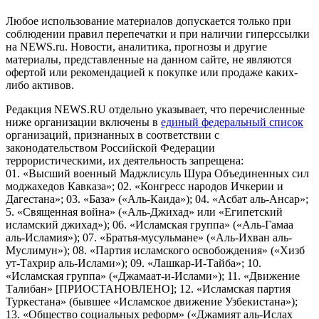
Любое использование материалов допускается только при
соблюдении правил перепечатки и при наличии гиперссылки
на NEWS.ru. Новости, аналитика, прогнозы и другие
материалы, представленные на данном сайте, не являются
офертой или рекомендацией к покупке или продаже каких-
либо активов.
Редакция NEWS.RU отдельно указывает, что перечисленные
ниже организации включены в
единый федеральный список
организаций, признанных в соответствии с
законодательством Российской Федерации
террористическими, их деятельность запрещена:
01. «Высший военный Маджлисуль Шура Объединенных сил
моджахедов Кавказа»; 02. «Конгресс народов Ичкерии и
Дагестана»; 03. «База» («Аль-Каида»); 04. «Асбат аль-Ансар»;
5. «Священная война» («Аль-Джихад» или «Египетский
исламский джихад»); 06. «Исламская группа» («Аль-Гамаа
аль-Исламия»); 07. «Братья-мусульмане» («Аль-Ихван аль-
Муслимун»); 08. «Партия исламского освобождения» («Хизб
ут-Тахрир аль-Ислами»); 09. «Лашкар-И-Тайба»; 10.
«Исламская группа» («Джамаат-и-Ислами»); 11. «Движение
Талибан» [ПРИОСТАНОВЛЕНО]; 12. «Исламская партия
Туркестана» (бывшее «Исламское движение Узбекистана»);
13. «Общество социальных реформ» («Джамият аль-Ислах