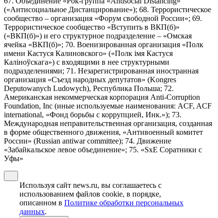
67. Объединение «Рок-группа «Antisocial Distancing»
(«Антисоциальное Дистанцирование»); 68. Террористическое
сообщество – организация «Форум свободной России»; 69.
Террористическое сообщество «Вступить в ВКП(б)»
(«ВКП(б)») и его структурное подразделение – «Омская
ячейка «ВКП(б)»; 70. Военизированная организация «Полк
имени Кастуся Калиновского» («Полк iмя Кастуся
Калiноўскага») с входящими в нее структурными
подразделениями; 71. Незарегистрированная иностранная
организация «Съезд народных депутатов» (Kongres
Deputowanych Ludowych), Республика Польша; 72.
Американская некоммерческая корпорация Anti-Corruption
Foundation, Inc (иные используемые наименования: ACF, ACF
international, «Фонд борьбы с коррупцией, Инк.»); 73.
Международная неправительственная организация, созданная
в форме общественного движения, «Антивоенный комитет
России» (Russian antiwar committee); 74. Движение
«Забайкальское левое объединение»; 75. «SxE Соратники с
Уфы»
Используя сайт news.ru, вы соглашаетесь с
использованием файлов cookie, в порядке,
описанном в
Политике обработки персональных
данных
.