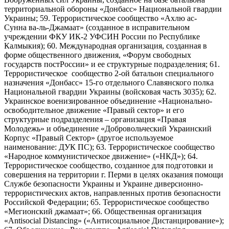
территориальной обороны «Донбасс» Национальной гвардии
Украины; 59. Террористическое сообщество «Ахлю ас-
Сунна ва-ль-Джамаат» (созданное в исправительном
учреждении ФКУ ИК-2 УФСИН России по Республике
Калмыкия); 60. Международная организация, созданная в
форме общественного движения, «Форум свободных
государств постРоссии» и ее структурные подразделения; 61.
Террористическое сообщество 2-ой батальон специального
назначения «Донбасс» 15-го отдельного Славянского полка
Национальной гвардии Украины (войсковая часть 3035); 62.
Украинское военизированное объединение «Национально-
освободительное движение «Правый сектор» и его
структурные подразделения – организация «Правая
Молодежь» и объединение «Добровольческий Украинский
Корпус «Правый Сектор» (другое используемое
наименование: ДУК ПС); 63. Террористическое сообщество
«Народное коммунистическое движение» («НКД»); 64.
Террористическое сообщество, созданное для подготовки и
совершения на территории г. Перми в целях оказания помощи
Службе безопасности Украины и Украине диверсионно-
террористических актов, направленных против безопасности
Российской Федерации; 65. Террористическое сообщество
«Мегионский джамаат»; 66. Общественная организация
«Antisocial Distancing» («Антисоциальное Дистанцирование»);