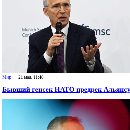
Мир
21 мая, 11:48
Бывший генсек НАТО предрек Альянсу 