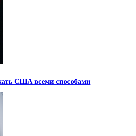
жать США всеми способами