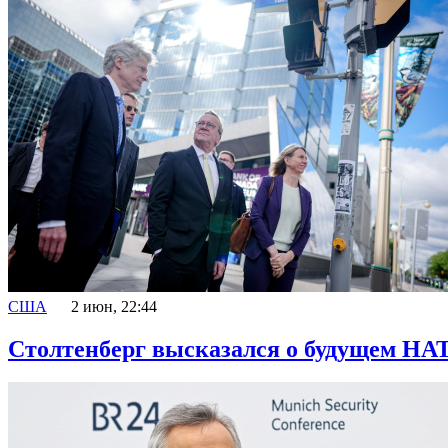
США
2 июн, 22:44
Столтенберг высказался о будущем НА