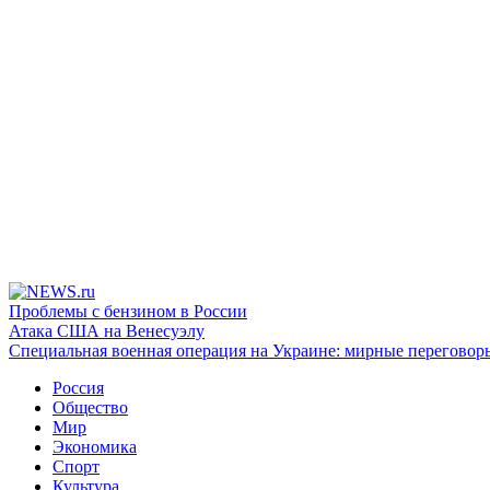
Проблемы с бензином в России
Атака США на Венесуэлу
Специальная военная операция на Украине: мирные переговор
Россия
Общество
Мир
Экономика
Спорт
Культура