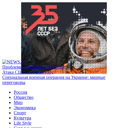
Проблемы с бензином в России
Атака США на Венесуэлу
Специальная военная операция на Украине: мирные
переговоры
Россия
Общество
Мир
Экономика
Спорт
Культура
Life Style