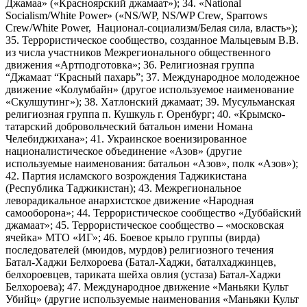
Джамаа» («Красноярский джамаат»); 34. «National
Socialism/White Power» («NS/WP, NS/WP Crew, Sparrows
Crew/White Power, Национал-социализм/Белая сила, власть»);
35. Террористическое сообщество, созданное Мальцевым В.В.
из числа участников Межрегионального общественного
движения «Артподготовка»; 36. Религиозная группа
“Джамаат “Красный пахарь”; 37. Международное молодежное
движение «Колумбайн» (другое используемое наименование
«Скулшутинг»); 38. Хатлонский джамаат; 39. Мусульманская
религиозная группа п. Кушкуль г. Оренбург; 40. «Крымско-
татарский добровольческий батальон имени Номана
Челебиджихана»; 41. Украинское военизированное
националистическое объединение «Азов» (другие
используемые наименования: батальон «Азов», полк «Азов»);
42. Партия исламского возрождения Таджикистана
(Республика Таджикистан); 43. Межрегиональное
леворадикальное анархистское движение «Народная
самооборона»; 44. Террористическое сообщество «Дуббайский
джамаат»; 45. Террористическое сообщество – «московская
ячейка» МТО «ИГ»; 46. Боевое крыло группы (вирда)
последователей (мюидов, мурдов) религиозного течения
Батал-Хаджи Белхороева (Батал-Хаджи, баталхаджинцев,
белхороевцев, тариката шейха овлия (устаза) Батал-Хаджи
Белхороева); 47. Международное движение «Маньяки Культ
Убийц» (другие используемые наименования «Маньяки Культ