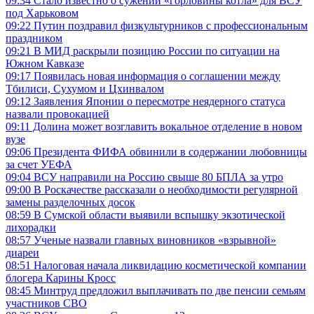
09:34
Стало известно о сужении «горловины котла» для ВСУ
под Харьковом
09:22
Путин поздравил физкультурников с профессиональным
праздником
09:21
В МИД раскрыли позицию России по ситуации на
Южном Кавказе
09:17
Появилась новая информация о соглашении между
Тбилиси, Сухумом и Цхинвалом
09:12
Заявления Японии о пересмотре неядерного статуса
назвали провокацией
09:11
Долина может возглавить вокальное отделение в новом
вузе
09:06
Президента ФИФА обвинили в содержании любовницы
за счет УЕФА
09:04
ВСУ направили на Россию свыше 80 БПЛА за утро
09:00
В Роскачестве рассказали о необходимости регулярной
замены разделочных досок
08:59
В Сумской области выявили вспышку экзотической
лихорадки
08:57
Ученые назвали главных виновников «взрывной»
диареи
08:51
Налоговая начала ликвидацию косметической компании
блогера Карины Кросс
08:45
Минтруд предложил выплачивать по две пенсии семьям
участников СВО