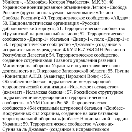
Убийств», «Молодёжь Которая Улыбается», М.К.У.); 48.
Украинское военизированное объединение Легион «Свобода
России» (другое используемое наименование «Легион
Свобода России»); 49. Террористическое сообщество «Айдар»;
50. Националистическая организация «Русский
добровольческий корпус»; 51. Террористическое сообщество –
«Грузинский национальный легион»; 52. Террористическое
сообщество «Днепр-1» (батальон «Днепр-1», полк «Днепр-1»);
53. Террористическое сообщество «Джамаат» (созданное в
исправительном учреждении ФКУ ИК-7 УФСИН России по
Республике Дагестан); 54. Террористическое сообщество,
созданное сотрудниками Главного управления разведки
Министерства обороны Украины и осуществлявшее свою
деятельность в г. Энергодаре Запорожской области; 55. Группа
«Концепция А.Н.В. (Авангард Народной Воли)»; 56.
Обособленное боевое подразделение международной
террористической организации «Исламское государство»
(джамаат) «Исламская баккия»; 57. Российское структурное
подразделение международного террористического
сообщества «АУМ Синрикё»; 58. Террористическое
сообщество 46-й отдельный штурмовой батальон «Донбасс»
Вооруженных сил Украины, созданное на базе батальона
территориальной обороны «Донбасс» Национальной гвардии
Украины; 59. Террористическое сообщество «Ахлю ас-
Сунна ва-ль-Джамаат» (созданное в исправительном