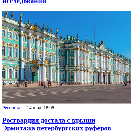
исследований
Регионы
14 июл, 18:08
Росгвардия достала с крыши
Эрмитажа петербургских руферов