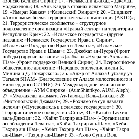
(Войско Великой Сирии); 17. «Исламский джихад – Джамаат
моджахедов»; 18. «Аль-Каида в странах исламского Магриба»;
19. «Имарат Кавказ» («Кавказский Эмират»); 20. «Синдикат
«Автономная боевая террористическая организация (АБТО)»;
21. Террористическое сообщество – структурное
подразделение организации «Правый сектор» на территории
Республики Крым; 22. «Исламское государство» (другие
названия: «Исламское Государство Ирака и Сирии»,
«Исламское Государство Ирака и Леванта», «Исламское
Государство Ирака и Шама»); 23. Джебхат ан-Нусра (Фронт
победы) (другие названия: «Джабха аль-Нусра ли-Ахль аш-
Шам» (Фронт поддержки Великой Сирии); 24. Всероссийское
общественное движение «Народное ополчение имени К.
Минина и Д. Пожарского»; 25. «Аджр от Аллаха Субхану уа
Тагьаля SHAM» (Благословение от Аллаха милоственного и
милосердного СИРИЯ); 26. Международное религиозное
объединение «АУМ Синрике» (AumShinrikyo, AUM, Aleph);
27. «Муджахеды джамаата Ат-Тавхида Валь-Джихад»; 28.
«Чистопольский Джамаат»; 29. «Рохнамо ба суи давлати
исломи» («Путеводитель в исламское государство»); 30.
Террористическое сообщество «Сеть»; 31. «Катиба Таухид
валь-Джихад»; 32. «Хайят Тахрир аш-Шам» («Организация
освобождения Леванта», «Хайят Тахрир аш-Шам», «Хейят
Тахрир аш-Шам», «Хейят Тахрир Аш-Шам», «Хайят Тахри
аш-Шам», «Тахрир аш-Шам»); 33. «Ахлю Сунна Валь