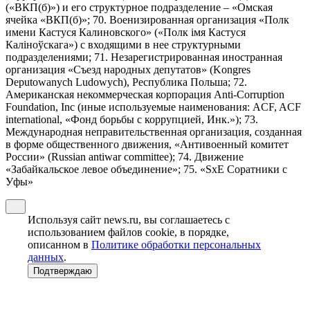
(«ВКП(б)») и его структурное подразделение – «Омская
ячейка «ВКП(б)»; 70. Военизированная организация «Полк
имени Кастуся Калиновского» («Полк iмя Кастуся
Калiноўскага») с входящими в нее структурными
подразделениями; 71. Незарегистрированная иностранная
организация «Съезд народных депутатов» (Kongres
Deputowanych Ludowych), Республика Польша; 72.
Американская некоммерческая корпорация Anti-Corruption
Foundation, Inc (иные используемые наименования: ACF, ACF
international, «Фонд борьбы с коррупцией, Инк.»); 73.
Международная неправительственная организация, созданная
в форме общественного движения, «Антивоенный комитет
России» (Russian antiwar committee); 74. Движение
«Забайкальское левое объединение»; 75. «SxE Соратники с
Уфы»
Используя сайт news.ru, вы соглашаетесь с
использованием файлов cookie, в порядке,
описанном в
Политике обработки персональных
данных
.
Подтверждаю