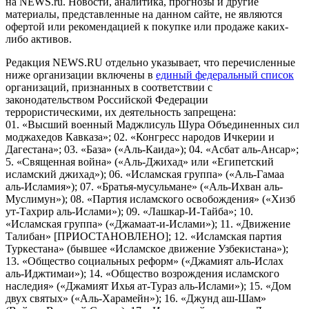
на NEWS.ru. Новости, аналитика, прогнозы и другие
материалы, представленные на данном сайте, не являются
офертой или рекомендацией к покупке или продаже каких-
либо активов.
Редакция NEWS.RU отдельно указывает, что перечисленные
ниже организации включены в
единый федеральный список
организаций, признанных в соответствии с
законодательством Российской Федерации
террористическими, их деятельность запрещена:
01. «Высший военный Маджлисуль Шура Объединенных сил
моджахедов Кавказа»; 02. «Конгресс народов Ичкерии и
Дагестана»; 03. «База» («Аль-Каида»); 04. «Асбат аль-Ансар»;
5. «Священная война» («Аль-Джихад» или «Египетский
исламский джихад»); 06. «Исламская группа» («Аль-Гамаа
аль-Исламия»); 07. «Братья-мусульмане» («Аль-Ихван аль-
Муслимун»); 08. «Партия исламского освобождения» («Хизб
ут-Тахрир аль-Ислами»); 09. «Лашкар-И-Тайба»; 10.
«Исламская группа» («Джамаат-и-Ислами»); 11. «Движение
Талибан» [ПРИОСТАНОВЛЕНО]; 12. «Исламская партия
Туркестана» (бывшее «Исламское движение Узбекистана»);
13. «Общество социальных реформ» («Джамият аль-Ислах
аль-Иджтимаи»); 14. «Общество возрождения исламского
наследия» («Джамият Ихья ат-Тураз аль-Ислами»); 15. «Дом
двух святых» («Аль-Харамейн»); 16. «Джунд аш-Шам»