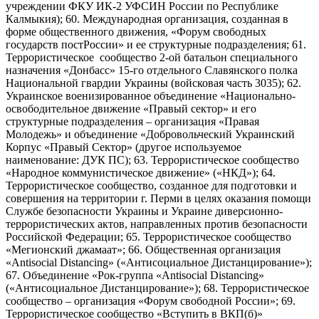
учреждении ФКУ ИК-2 УФСИН России по Республике
Калмыкия); 60. Международная организация, созданная в
форме общественного движения, «Форум свободных
государств постРоссии» и ее структурные подразделения; 61.
Террористическое сообщество 2-ой батальон специального
назначения «Донбасс» 15-го отдельного Славянского полка
Национальной гвардии Украины (войсковая часть 3035); 62.
Украинское военизированное объединение «Национально-
освободительное движение «Правый сектор» и его
структурные подразделения – организация «Правая
Молодежь» и объединение «Добровольческий Украинский
Корпус «Правый Сектор» (другое используемое
наименование: ДУК ПС); 63. Террористическое сообщество
«Народное коммунистическое движение» («НКД»); 64.
Террористическое сообщество, созданное для подготовки и
совершения на территории г. Перми в целях оказания помощи
Службе безопасности Украины и Украине диверсионно-
террористических актов, направленных против безопасности
Российской Федерации; 65. Террористическое сообщество
«Мегионский джамаат»; 66. Общественная организация
«Antisocial Distancing» («Антисоциальное Дистанцирование»);
67. Объединение «Рок-группа «Antisocial Distancing»
(«Антисоциальное Дистанцирование»); 68. Террористическое
сообщество – организация «Форум свободной России»; 69.
Террористическое сообщество «Вступить в ВКП(б)»