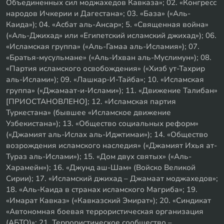
Объединенных сил моджахедов Кавказа»; 02. «Конгресс
народов Ичкерии и Дагестана»; 03. «База» («Аль-
Каида»); 04. «Асбат аль-Ансар»; 5. «Священная война»
(«Аль-Джихад» или «Египетский исламский джихад»); 06.
«Исламская группа» («Аль-Гамаа аль-Исламия»); 07.
«Братья-мусульмане» («Аль-Ихван аль-Муслимун»); 08.
«Партия исламского освобождения» («Хизб ут-Тахрир
аль-Ислами»); 09. «Лашкар-И-Тайба»; 10. «Исламская
группа» («Джамаат-и-Ислами»); 11. «Движение Талибан»
[ПРИОСТАНОВЛЕНО]; 12. «Исламская партия
Туркестана» (бывшее «Исламское движение
Узбекистана»); 13. «Общество социальных реформ»
(«Джамият аль-Ислах аль-Иджтимаи»); 14. «Общество
возрождения исламского наследия» («Джамият Ихья ат-
Тураз аль-Ислами»); 15. «Дом двух святых» («Аль-
Харамейн»); 16. «Джунд аш-Шам» (Войско Великой
Сирии); 17. «Исламский джихад – Джамаат моджахедов»;
18. «Аль-Каида в странах исламского Магриба»; 19.
«Имарат Кавказ» («Кавказский Эмират»); 20. «Синдикат
«Автономная боевая террористическая организация
(АБТО)»; 21. Террористическое сообщество –