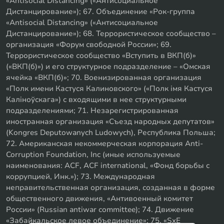
«Antisocial Distancing» («Антисоциальное
Дистанцирование»); 67. Объединение «Рок-группа
«Antisocial Distancing» («Антисоциальное
Дистанцирование»); 68. Террористическое сообщество –
организация «Форум свободной России»; 69.
Террористическое сообщество «Вступить в ВКП(б)»
(«ВКП(б)») и его структурное подразделение – «Омская
ячейка «ВКП(б)»; 70. Военизированная организация
«Полк имени Кастуся Калиновского» («Полк iмя Кастуся
Калiноўскага») с входящими в нее структурными
подразделениями; 71. Незарегистрированная
иностранная организация «Съезд народных депутатов»
(Kongres Deputowanych Ludowych), Республика Польша;
72. Американская некоммерческая корпорация Anti-
Corruption Foundation, Inc (иные используемые
наименования: ACF, ACF international, «Фонд борьбы с
коррупцией, Инк.»); 73. Международная
неправительственная организация, созданная в форме
общественного движения, «Антивоенный комитет
России» (Russian antiwar committee); 74. Движение
«Забайкальское левое объединение»; 75. «SxE