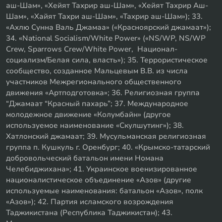
аш-Шам», «Хейят Тахрир аш-Шам», «Хейят Тахрир Аш-
Шам», «Хайят Тахри аш-Шам», «Тахрир аш-Шам»); 33.
«Ахлю Сунна Валь Джамаа» («Красноярский джамаат»);
34. «National Socialism/White Power» («NS/WP, NS/WP
Crew, Sparrows Crew/White Power, Национал-
социализм/Белая сила, власть»); 35. Террористическое
сообщество, созданное Мальцевым В.В. из числа
участников Межрегионального общественного
движения «Артподготовка»; 36. Религиозная группа
“Джамаат “Красный пахарь”; 37. Международное
молодежное движение «Колумбайн» (другое
используемое наименование «Скулшутинг»); 38.
Хатлонский джамаат; 39. Мусульманская религиозная
группа п. Кушкуль г. Оренбург; 40. «Крымско-татарский
добровольческий батальон имени Номана
Челебиджихана»; 41. Украинское военизированное
националистическое объединение «Азов» (другие
используемые наименования: батальон «Азов», полк
«Азов»); 42. Партия исламского возрождения
Таджикистана (Республика Таджикистан); 43.