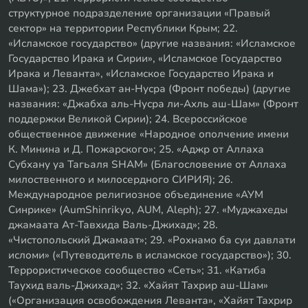
структурное подразделение организации «Правый
сектор» на территории Республики Крым; 22.
«Исламское государство» (другие названия: «Исламское
Государство Ирака и Сирии», «Исламское Государство
Ирака и Леванта», «Исламское Государство Ирака и
Шама»); 23. Джебхат ан-Нусра (Фронт победы) (другие
названия: «Джабха аль-Нусра ли-Ахль аш-Шам» (Фронт
поддержки Великой Сирии); 24. Всероссийское
общественное движение «Народное ополчение имени
К. Минина и Д. Пожарского»; 25. «Аджр от Аллаха
Субхану уа Тагьаля SHAM» (Благословение от Аллаха
милоственного и милосердного СИРИЯ); 26.
Международное религиозное объединение «АУМ
Синрике» (AumShinrikyo, AUM, Aleph); 27. «Муджахеды
джамаата Ат-Тавхида Валь-Джихад»; 28.
«Чистопольский Джамаат»; 29. «Рохнамо ба суи давлати
исломи» («Путеводитель в исламское государство»); 30.
Террористическое сообщество «Сеть»; 31. «Катиба
Таухид валь-Джихад»; 32. «Хайят Тахрир аш-Шам»
(«Организация освобождения Леванта», «Хайят Тахрир