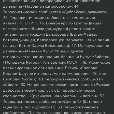
Межрегиональное леворадикальное анархистское
движение «Народная самооборона»; 44.
Террористическое сообщество «Дуббайский джамаат»;
45. Террористическое сообщество – «московская
ячейка» МТО «ИГ»; 46. Боевое крыло группы (вирда)
последователей (мюидов, мурдов) религиозного
течения Батал-Хаджи Белхороева (Батал-Хаджи,
баталхаджинцев, белхороевцев, тариката шейха овлия
(устаза) Батал-Хаджи Белхороева); 47. Международное
движение «Маньяки Культ Убийц» (другие
используемые наименования «Маньяки Культ Убийств»,
«Молодёжь Которая Улыбается», М.К.У.); 48. Украинское
военизированное объединение Легион «Свобода
России» (другое используемое наименование «Легион
Свобода России»); 49. Террористическое сообщество
«Айдар»; 50. Националистическая организация «Русский
добровольческий корпус»; 51. Террористическое
сообщество – «Грузинский национальный легион»; 52.
Террористическое сообщество «Днепр-1» (батальон
«Днепр-1», полк «Днепр-1»); 53. Террористическое
сообщество «Джамаат» (созданное в исправительном