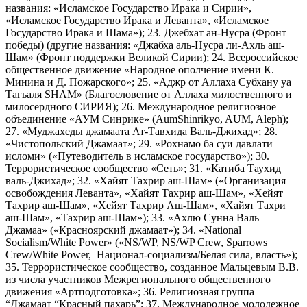
названия: «Исламское Государство Ирака и Сирии»,
«Исламское Государство Ирака и Леванта», «Исламское
Государство Ирака и Шама»); 23. Джебхат ан-Нусра (Фронт
победы) (другие названия: «Джабха аль-Нусра ли-Ахль аш-
Шам» (Фронт поддержки Великой Сирии); 24. Всероссийское
общественное движение «Народное ополчение имени К.
Минина и Д. Пожарского»; 25. «Аджр от Аллаха Субхану уа
Тагьаля SHAM» (Благословение от Аллаха милоственного и
милосердного СИРИЯ); 26. Международное религиозное
объединение «АУМ Синрике» (AumShinrikyo, AUM, Aleph);
27. «Муджахеды джамаата Ат-Тавхида Валь-Джихад»; 28.
«Чистопольский Джамаат»; 29. «Рохнамо ба суи давлати
исломи» («Путеводитель в исламское государство»); 30.
Террористическое сообщество «Сеть»; 31. «Катиба Таухид
валь-Джихад»; 32. «Хайят Тахрир аш-Шам» («Организация
освобождения Леванта», «Хайят Тахрир аш-Шам», «Хейят
Тахрир аш-Шам», «Хейят Тахрир Аш-Шам», «Хайят Тахри
аш-Шам», «Тахрир аш-Шам»); 33. «Ахлю Сунна Валь
Джамаа» («Красноярский джамаат»); 34. «National
Socialism/White Power» («NS/WP, NS/WP Crew, Sparrows
Crew/White Power, Национал-социализм/Белая сила, власть»);
35. Террористическое сообщество, созданное Мальцевым В.В.
из числа участников Межрегионального общественного
движения «Артподготовка»; 36. Религиозная группа
“Джамаат “Красный пахарь”; 37. Международное молодежное