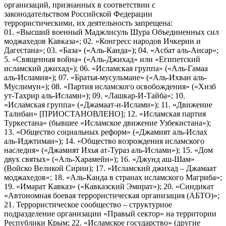
организаций, признанных в соответствии с
законодательством Российской Федерации
террористическими, их деятельность запрещена:
01. «Высший военный Маджлисуль Шура Объединенных сил
моджахедов Кавказа»; 02. «Конгресс народов Ичкерии и
Дагестана»; 03. «База» («Аль-Каида»); 04. «Асбат аль-Ансар»;
5. «Священная война» («Аль-Джихад» или «Египетский
исламский джихад»); 06. «Исламская группа» («Аль-Гамаа
аль-Исламия»); 07. «Братья-мусульмане» («Аль-Ихван аль-
Муслимун»); 08. «Партия исламского освобождения» («Хизб
ут-Тахрир аль-Ислами»); 09. «Лашкар-И-Тайба»; 10.
«Исламская группа» («Джамаат-и-Ислами»); 11. «Движение
Талибан» [ПРИОСТАНОВЛЕНО]; 12. «Исламская партия
Туркестана» (бывшее «Исламское движение Узбекистана»);
13. «Общество социальных реформ» («Джамият аль-Ислах
аль-Иджтимаи»); 14. «Общество возрождения исламского
наследия» («Джамият Ихья ат-Тураз аль-Ислами»); 15. «Дом
двух святых» («Аль-Харамейн»); 16. «Джунд аш-Шам»
(Войско Великой Сирии); 17. «Исламский джихад – Джамаат
моджахедов»; 18. «Аль-Каида в странах исламского Магриба»;
19. «Имарат Кавказ» («Кавказский Эмират»); 20. «Синдикат
«Автономная боевая террористическая организация (АБТО)»;
21. Террористическое сообщество – структурное
подразделение организации «Правый сектор» на территории
Республики Крым; 22. «Исламское государство» (другие