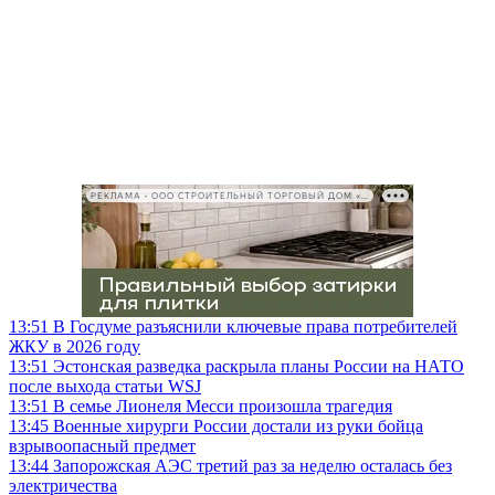
РЕКЛАМА • ООО СТРОИТЕЛЬНЫЙ ТОРГОВЫЙ ДОМ «ПЕТРОВИЧ», ИНН 7802348846
13:51
В Госдуме разъяснили ключевые права потребителей
ЖКУ в 2026 году
13:51
Эстонская разведка раскрыла планы России на НАТО
после выхода статьи WSJ
13:51
В семье Лионеля Месси произошла трагедия
13:45
Военные хирурги России достали из руки бойца
взрывоопасный предмет
13:44
Запорожская АЭС третий раз за неделю осталась без
электричества