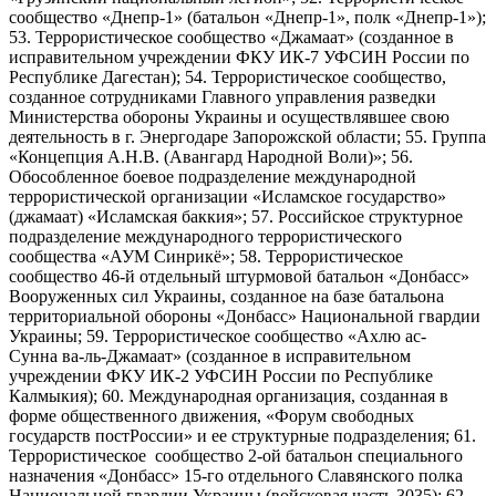
сообщество «Днепр-1» (батальон «Днепр-1», полк «Днепр-1»);
53. Террористическое сообщество «Джамаат» (созданное в
исправительном учреждении ФКУ ИК-7 УФСИН России по
Республике Дагестан); 54. Террористическое сообщество,
созданное сотрудниками Главного управления разведки
Министерства обороны Украины и осуществлявшее свою
деятельность в г. Энергодаре Запорожской области; 55. Группа
«Концепция А.Н.В. (Авангард Народной Воли)»; 56.
Обособленное боевое подразделение международной
террористической организации «Исламское государство»
(джамаат) «Исламская баккия»; 57. Российское структурное
подразделение международного террористического
сообщества «АУМ Синрикё»; 58. Террористическое
сообщество 46-й отдельный штурмовой батальон «Донбасс»
Вооруженных сил Украины, созданное на базе батальона
территориальной обороны «Донбасс» Национальной гвардии
Украины; 59. Террористическое сообщество «Ахлю ас-
Сунна ва-ль-Джамаат» (созданное в исправительном
учреждении ФКУ ИК-2 УФСИН России по Республике
Калмыкия); 60. Международная организация, созданная в
форме общественного движения, «Форум свободных
государств постРоссии» и ее структурные подразделения; 61.
Террористическое сообщество 2-ой батальон специального
назначения «Донбасс» 15-го отдельного Славянского полка
Национальной гвардии Украины (войсковая часть 3035); 62.