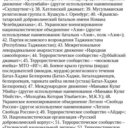
движение «Колумбайн» (другое используемое наименование
«Скулшутинг»); 38. Хатлонский джамаат; 39. Мусульманская
религиозная группа п. Кушкуль г. Оренбург; 40. «Крымско-
татарский добровольческий батальон имени Номана
Челебиджихана»; 41. Украинское военизированное
националистическое объединение «Азов» (другие
используемые наименования: батальон «Азов», полк «Азов»);
42. Партия исламского возрождения Таджикистана
(Республика Таджикистан); 43. Межрегиональное
леворадикальное анархистское движение «Народная
самооборона»; 44. Террористическое сообщество «Дуббайский
джамаат»; 45. Террористическое сообщество – «московская
ячейка» МТО «ИГ»; 46. Боевое крыло группы (вирда)
последователей (мюидов, мурдов) религиозного течения
Батал-Хаджи Белхороева (Батал-Хаджи, баталхаджинцев,
белхороевцев, тариката шейха овлия (устаза) Батал-Хаджи
Белхороева); 47. Международное движение «Маньяки Культ
Убийц» (другие используемые наименования «Маньяки Культ
Убийств», «Молодёжь Которая Улыбается», М.К.У.); 48.
Украинское военизированное объединение Легион «Свобода
России» (другое используемое наименование «Легион
Свобода России»); 49. Террористическое сообщество «Айдар»;
50. Националистическая организация «Русский
добровольческий корпус»; 51. Террористическое сообщество –
«Грузинский национальный легион»; 52. Террористическое