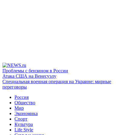
Проблемы с бензином в России
Атака США на Венесуэлу
Специальная военная операция на Украине: мирные
переговоры
Россия
Общество
Мир
Экономика
Спорт
Культура
Life Style