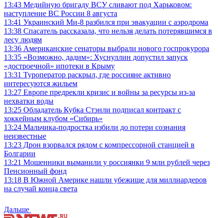
13:43
Медийную бригаду ВСУ сливают под Харьковом:
наступление ВС России 8 августа
13:41
Украинский Ми-8 разбился при эвакуации с аэродрома
13:38
Спасатель рассказала, что нельзя делать потерявшимся в
лесу людям
13:36
Американские сенаторы выбрали нового госпрокурора
13:35
«Возможно, дадим»: Хуснуллин допустил запуск
«достроечной» ипотеки в Крыму
13:31
Туроператор раскрыл, где россияне активно
интересуются жильем
13:27
Европе предрекли кризис и войны за ресурсы из-за
нехватки воды
13:25
Обладатель Кубка Стэнли подписал контракт с
хоккейным клубом «Сибирь»
13:24
Мальчика-подростка избили до потери сознания
неизвестные
13:23
Дрон взорвался рядом с компрессорной станцией в
Болгарии
13:21
Мошенники выманили у россиянки 9 млн рублей через
Пенсионный фонд
13:18
В Южной Америке нашли убежище для миллиардеров
на случай конца света
Дальше