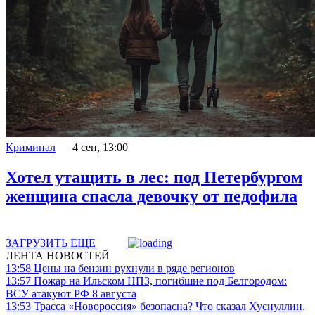
Криминал
4 сен, 13:00
Хотел утащить в лес: под Петербургом
женщина спасла девочку от педофила
ЗАГРУЗИТЬ ЕЩЕ
ЛЕНТА НОВОСТЕЙ
13:58
Цены на бензин рухнули в ряде регионов
13:57
Пожар на Ильском НПЗ, погибшие под Белгородом:
ВСУ атакуют РФ 8 августа
13:53
Трасса «Новороссия» безопасна? Что сказал Хуснуллин,