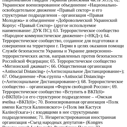
Украинское военизированное объединение «Национально-
освободительное движение «Правый сектор» и его
структурные подразделения – организация «Правая
Молодежь» и объединение «Добровольческий Украинский
Корпус «Правый Сектор» (другое используемое
наименование: ДУК ПС); 63. Террористическое сообщество
«Народное коммунистическое движение» («НКД»); 64.
Террористическое сообщество, созданное для подготовки и
совершения на территории г. Перми в целях оказания помощи
Службе безопасности Украины и Украине диверсионно-
террористических актов, направленных против безопасности
Российской Федерации; 65. Террористическое сообщество
«Мегионский джамаат»; 66. Общественная организация
«Antisocial Distancing» («Антисоциальное Дистанцирование»);
67. Объединение «Рок-группа «Antisocial Distancing»
(«Антисоциальное Дистанцирование»); 68. Террористическое
сообщество – организация «Форум свободной России»; 69.
Террористическое сообщество «Вступить в ВКП(б)»
(«ВКП(б)») и его структурное подразделение – «Омская
ячейка «ВКП(б)»; 70. Военизированная организация «Полк
имени Кастуся Калиновского» («Полк iмя Кастуся
Калiноўскага») с входящими в нее структурными
подразделениями; 71. Незарегистрированная иностранная
организация «Съезд народных депутатов» (Kongres