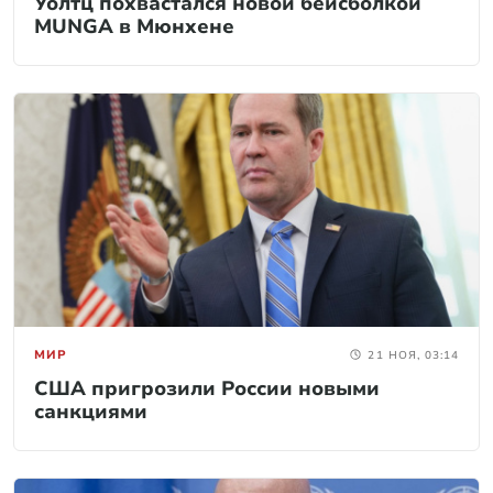
Уолтц похвастался новой бейсболкой
MUNGA в Мюнхене
МИР
21 НОЯ, 03:14
США пригрозили России новыми
санкциями