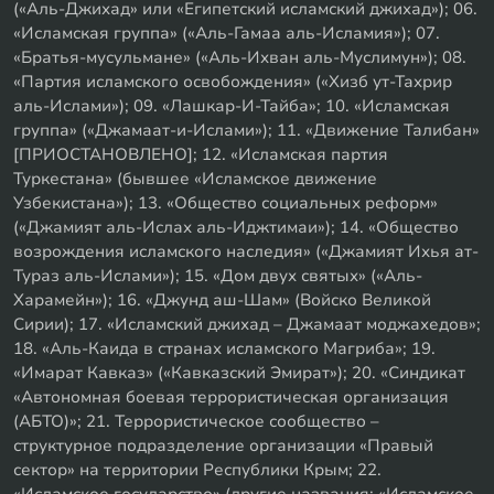
(«Аль-Джихад» или «Египетский исламский джихад»); 06.
«Исламская группа» («Аль-Гамаа аль-Исламия»); 07.
«Братья-мусульмане» («Аль-Ихван аль-Муслимун»); 08.
«Партия исламского освобождения» («Хизб ут-Тахрир
аль-Ислами»); 09. «Лашкар-И-Тайба»; 10. «Исламская
группа» («Джамаат-и-Ислами»); 11. «Движение Талибан»
[ПРИОСТАНОВЛЕНО]; 12. «Исламская партия
Туркестана» (бывшее «Исламское движение
Узбекистана»); 13. «Общество социальных реформ»
(«Джамият аль-Ислах аль-Иджтимаи»); 14. «Общество
возрождения исламского наследия» («Джамият Ихья ат-
Тураз аль-Ислами»); 15. «Дом двух святых» («Аль-
Харамейн»); 16. «Джунд аш-Шам» (Войско Великой
Сирии); 17. «Исламский джихад – Джамаат моджахедов»;
18. «Аль-Каида в странах исламского Магриба»; 19.
«Имарат Кавказ» («Кавказский Эмират»); 20. «Синдикат
«Автономная боевая террористическая организация
(АБТО)»; 21. Террористическое сообщество –
структурное подразделение организации «Правый
сектор» на территории Республики Крым; 22.