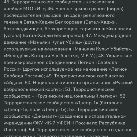
45. Террористическое сообщество – «московская
ячейка» МТО «ИГ»; 46. Боевое крыло группы (вирда)
последователей (мюидов, мурдов) религиозного
течения Батал-Хаджи Белхороева (Батал-Хаджи,
баталхаджинцев, белхороевцев, тариката шейха овлия
(устаза) Батал-Хаджи Белхороева); 47. Международное
движение «Маньяки Культ Убийц» (другие
используемые наименования «Маньяки Культ Убийств»,
«Молодёжь Которая Улыбается», М.К.У.); 48. Украинское
военизированное объединение Легион «Свобода
России» (другое используемое наименование «Легион
Свобода России»); 49. Террористическое сообщество
«Айдар»; 50. Националистическая организация «Русский
добровольческий корпус»; 51. Террористическое
сообщество – «Грузинский национальный легион»; 52.
Террористическое сообщество «Днепр-1» (батальон
«Днепр-1», полк «Днепр-1»); 53. Террористическое
сообщество «Джамаат» (созданное в исправительном
учреждении ФКУ ИК-7 УФСИН России по Республике
Дагестан); 54. Террористическое сообщество, созданное
сотрудниками Главного управления разведки