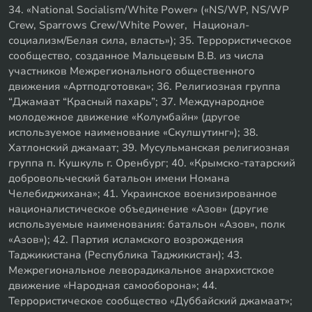
34. «National Socialism/White Power» («NS/WP, NS/WP
Crew, Sparrows Crew/White Power, Национал-
социализм/Белая сила, власть»); 35. Террористическое
сообщество, созданное Мальцевым В.В. из числа
участников Межрегионального общественного
движения «Артподготовка»; 36. Религиозная группа
“Джамаат “Красный пахарь”; 37. Международное
молодежное движение «Колумбайн» (другое
используемое наименование «Скулшутинг»); 38.
Хатлонский джамаат; 39. Мусульманская религиозная
группа п. Кушкуль г. Оренбург; 40. «Крымско-татарский
добровольческий батальон имени Номана
Челебиджихана»; 41. Украинское военизированное
националистическое объединение «Азов» (другие
используемые наименования: батальон «Азов», полк
«Азов»); 42. Партия исламского возрождения
Таджикистана (Республика Таджикистан); 43.
Межрегиональное леворадикальное анархистское
движение «Народная самооборона»; 44.
Террористическое сообщество «Дуббайский джамаат»;