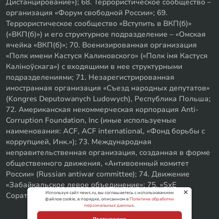
Дистанцирование»); 68. Террористическое сообщество –
организация «Форум свободной России»; 69.
Террористическое сообщество «Вступить в ВКП(б)»
(«ВКП(б)») и его структурное подразделение – «Омская
ячейка «ВКП(б)»; 70. Военизированная организация
«Полк имени Кастуся Калиновского» («Полк iмя Кастуся
Калiноўскага») с входящими в нее структурными
подразделениями; 71. Незарегистрированная
иностранная организация «Съезд народных депутатов»
(Kongres Deputowanych Ludowych), Республика Польша;
72. Американская некоммерческая корпорация Anti-
Corruption Foundation, Inc (иные используемые
наименования: ACF, ACF international, «Фонд борьбы с
коррупцией, Инк.»); 73. Международная
неправительственная организация, созданная в форме
общественного движения, «Антивоенный комитет
России» (Russian antiwar committee); 74. Движение
«Забайкальское левое объединение»; 75. «SxE
Используя сайт news.ru, вы соглашаетесь с использованием
Соратники с Уфы»
файлов cookie, в порядке, описанном в
Политике обработки
персональных данных
.