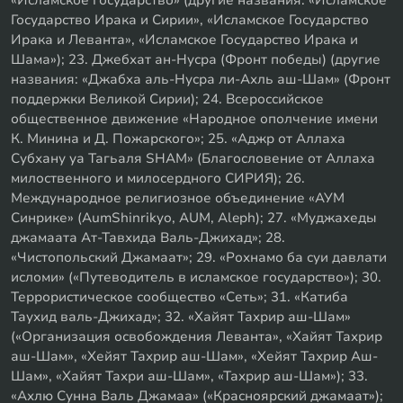
«Исламское государство» (другие названия: «Исламское
Государство Ирака и Сирии», «Исламское Государство
Ирака и Леванта», «Исламское Государство Ирака и
Шама»); 23. Джебхат ан-Нусра (Фронт победы) (другие
названия: «Джабха аль-Нусра ли-Ахль аш-Шам» (Фронт
поддержки Великой Сирии); 24. Всероссийское
общественное движение «Народное ополчение имени
К. Минина и Д. Пожарского»; 25. «Аджр от Аллаха
Субхану уа Тагьаля SHAM» (Благословение от Аллаха
милоственного и милосердного СИРИЯ); 26.
Международное религиозное объединение «АУМ
Синрике» (AumShinrikyo, AUM, Aleph); 27. «Муджахеды
джамаата Ат-Тавхида Валь-Джихад»; 28.
«Чистопольский Джамаат»; 29. «Рохнамо ба суи давлати
исломи» («Путеводитель в исламское государство»); 30.
Террористическое сообщество «Сеть»; 31. «Катиба
Таухид валь-Джихад»; 32. «Хайят Тахрир аш-Шам»
(«Организация освобождения Леванта», «Хайят Тахрир
аш-Шам», «Хейят Тахрир аш-Шам», «Хейят Тахрир Аш-
Шам», «Хайят Тахри аш-Шам», «Тахрир аш-Шам»); 33.
«Ахлю Сунна Валь Джамаа» («Красноярский джамаат»);