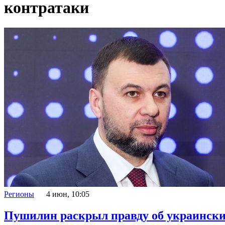
контратаки
Регионы
4 июн, 10:05
Пушилин раскрыл правду об украински