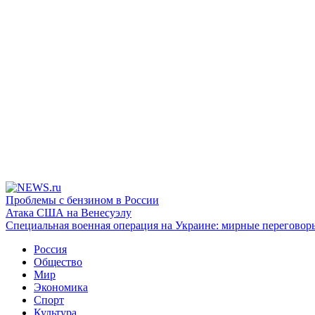
Проблемы с бензином в России
Атака США на Венесуэлу
Специальная военная операция на Украине: мирные переговор
Россия
Общество
Мир
Экономика
Спорт
Культура