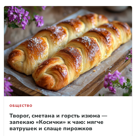
ОБЩЕСТВО
Творог, сметана и горсть изюма —
запекаю «Косички» к чаю: мягче
ватрушек и слаще пирожков