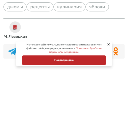
джемы
рецепты
кулинария
яблоки
М. Левицкая
Используя сайт news.ru, вы соглашаетесь с использованием
файлов cookie, в порядке, описанном в
Политике обработки
персональных данных
.
Подтверждаю
Новости СМИ2
В брянском приграничье уничтожен немецкий
БПЛА Anubis
Handelsblatt: хаотичные решения Зеленского
привели в тупик