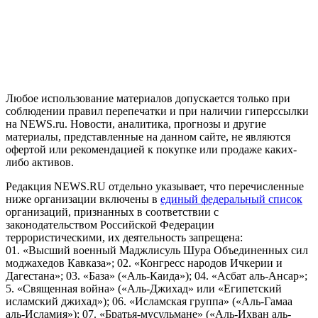
На информационном ресурсе NEWS.RU применяются
рекомендательные технологии (информационные технологии
предоставления информации на основе сбора, систематизации
и анализа сведений, относящихся к предпочтениям
пользователей сети "Интернет", находящихся на территории
Российской Федерации)
Любое использование материалов допускается только при
соблюдении правил перепечатки и при наличии гиперссылки
на NEWS.ru. Новости, аналитика, прогнозы и другие
материалы, представленные на данном сайте, не являются
офертой или рекомендацией к покупке или продаже каких-
либо активов.
Редакция NEWS.RU отдельно указывает, что перечисленные
ниже организации включены в
единый федеральный список
организаций, признанных в соответствии с
законодательством Российской Федерации
террористическими, их деятельность запрещена:
01. «Высший военный Маджлисуль Шура Объединенных сил
моджахедов Кавказа»; 02. «Конгресс народов Ичкерии и
Дагестана»; 03. «База» («Аль-Каида»); 04. «Асбат аль-Ансар»;
5. «Священная война» («Аль-Джихад» или «Египетский
исламский джихад»); 06. «Исламская группа» («Аль-Гамаа
аль-Исламия»); 07. «Братья-мусульмане» («Аль-Ихван аль-