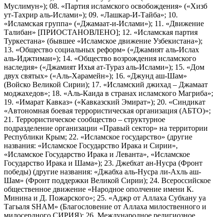
Муслимун»); 08. «Партия исламского освобождения» («Хизб
ут-Тахрир аль-Ислами»); 09. «Лашкар-И-Тайба»; 10.
«Исламская группа» («Джамаат-и-Ислами»); 11. «Движение
Талибан» [ПРИОСТАНОВЛЕНО]; 12. «Исламская партия
Туркестана» (бывшее «Исламское движение Узбекистана»);
13. «Общество социальных реформ» («Джамият аль-Ислах
аль-Иджтимаи»); 14. «Общество возрождения исламского
наследия» («Джамият Ихья ат-Тураз аль-Ислами»); 15. «Дом
двух святых» («Аль-Харамейн»); 16. «Джунд аш-Шам»
(Войско Великой Сирии); 17. «Исламский джихад – Джамаат
моджахедов»; 18. «Аль-Каида в странах исламского Магриба»;
19. «Имарат Кавказ» («Кавказский Эмират»); 20. «Синдикат
«Автономная боевая террористическая организация (АБТО)»;
21. Террористическое сообщество – структурное
подразделение организации «Правый сектор» на территории
Республики Крым; 22. «Исламское государство» (другие
названия: «Исламское Государство Ирака и Сирии»,
«Исламское Государство Ирака и Леванта», «Исламское
Государство Ирака и Шама»); 23. Джебхат ан-Нусра (Фронт
победы) (другие названия: «Джабха аль-Нусра ли-Ахль аш-
Шам» (Фронт поддержки Великой Сирии); 24. Всероссийское
общественное движение «Народное ополчение имени К.
Минина и Д. Пожарского»; 25. «Аджр от Аллаха Субхану уа
Тагьаля SHAM» (Благословение от Аллаха милоственного и
милосердного СИРИЯ); 26. Международное религиозное