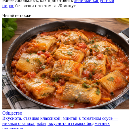
Ранее сообщалось, как приготовить
ленивый капустный
пирог
без возни с тестом за 20 минут.
Читайте также
Общество
Вкуснота, ставшая классикой: минтай в томатном соусе —
никакого запаха рыбы, вкуснота из самых бюджетных
продуктов