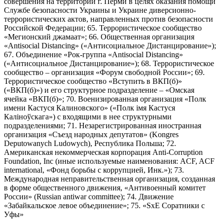
совершения на территории г. Перми в целях оказания помощи
Службе безопасности Украины и Украине диверсионно-
террористических актов, направленных против безопасности
Российской Федерации; 65. Террористическое сообщество
«Мегионский джамаат»; 66. Общественная организация
«Antisocial Distancing» («Антисоциальное Дистанцирование»);
67. Объединение «Рок-группа «Antisocial Distancing»
(«Антисоциальное Дистанцирование»); 68. Террористическое
сообщество – организация «Форум свободной России»; 69.
Террористическое сообщество «Вступить в ВКП(б)»
(«ВКП(б)») и его структурное подразделение – «Омская
ячейка «ВКП(б)»; 70. Военизированная организация «Полк
имени Кастуся Калиновского» («Полк iмя Кастуся
Калiноўскага») с входящими в нее структурными
подразделениями; 71. Незарегистрированная иностранная
организация «Съезд народных депутатов» (Kongres
Deputowanych Ludowych), Республика Польша; 72.
Американская некоммерческая корпорация Anti-Corruption
Foundation, Inc (иные используемые наименования: ACF, ACF
international, «Фонд борьбы с коррупцией, Инк.»); 73.
Международная неправительственная организация, созданная
в форме общественного движения, «Антивоенный комитет
России» (Russian antiwar committee); 74. Движение
«Забайкальское левое объединение»; 75. «SxE Соратники с
Уфы»