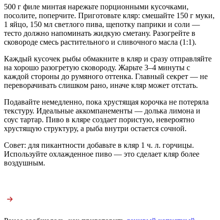
500 г филе минтая нарежьте порционными кусочками,
посолите, поперчите. Приготовьте кляр: смешайте 150 г муки,
1 яйцо, 150 мл светлого пива, щепотку паприки и соли —
тесто должно напоминать жидкую сметану. Разогрейте в
сковороде смесь растительного и сливочного масла (1:1).
Каждый кусочек рыбы обмакните в кляр и сразу отправляйте
на хорошо разогретую сковороду. Жарьте 3–4 минуты с
каждой стороны до румяного оттенка. Главный секрет — не
переворачивать слишком рано, иначе кляр может отстать.
Подавайте немедленно, пока хрустящая корочка не потеряла
текстуру. Идеальные аккомпанементы — долька лимона и
соус тартар. Пиво в кляре создает пористую, невероятно
хрустящую структуру, а рыба внутри остается сочной.
Совет: для пикантности добавьте в кляр 1 ч. л. горчицы.
Используйте охлажденное пиво — это сделает кляр более
воздушным.