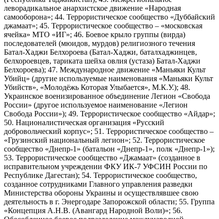
леворадикальное анархистское движение «Народная
самооборона»; 44. Террористическое сообщество «Дуббайский
джамаат»; 45. Террористическое сообщество – «московская
ячейка» МТО «ИГ»; 46. Боевое крыло группы (вирда)
последователей (мюидов, мурдов) религиозного течения
Батал-Хаджи Белхороева (Батал-Хаджи, баталхаджинцев,
белхороевцев, тариката шейха овлия (устаза) Батал-Хаджи
Белхороева); 47. Международное движение «Маньяки Культ
Убийц» (другие используемые наименования «Маньяки Культ
Убийств», «Молодёжь Которая Улыбается», М.К.У.); 48.
Украинское военизированное объединение Легион «Свобода
России» (другое используемое наименование «Легион
Свобода России»); 49. Террористическое сообщество «Айдар»;
50. Националистическая организация «Русский
добровольческий корпус»; 51. Террористическое сообщество –
«Грузинский национальный легион»; 52. Террористическое
сообщество «Днепр-1» (батальон «Днепр-1», полк «Днепр-1»);
53. Террористическое сообщество «Джамаат» (созданное в
исправительном учреждении ФКУ ИК-7 УФСИН России по
Республике Дагестан); 54. Террористическое сообщество,
созданное сотрудниками Главного управления разведки
Министерства обороны Украины и осуществлявшее свою
деятельность в г. Энергодаре Запорожской области; 55. Группа
«Концепция А.Н.В. (Авангард Народной Воли)»; 56.