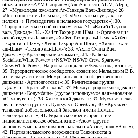
объединение «АУМ Синрике» (AumShinrikyo, AUM, Aleph);
27. «Муджахеды джамаата Ат-Тавхида Валь-Джихад»; 28.
«Чистопольский Джамаат»; 29. «Рохнамо ба суи давлати
исломи» («Путеводитель в исламское государство»); 30.
Террористическое сообщество «Сеть»; 31. «Катиба Таухид
валь-Джихад»; 32. «Хайят Тахрир аш-Шам» («Организация
освобождения Леванта», «Хайят Тахрир аш-Шам», «Хейят
Тахрир аш-Шам», «Хейят Тахрир Аш-Шам», «Хайят Тахри
аш-Шам», «Тахрир аш-Шам»); 33. «Ахлю Сунна Валь
Джамаа» («Красноярский джамаат»); 34. «National
Socialism/White Power» («NS/WP, NS/WP Crew, Sparrows
Crew/White Power, Национал-социализм/Белая сила, власть»);
35. Террористическое сообщество, созданное Мальцевым В.В.
из числа участников Межрегионального общественного
движения «Артподготовка»; 36. Религиозная группа
“Джамаат “Красный пахарь”; 37. Международное молодежное
движение «Колумбайн» (другое используемое наименование
«Скулшутинг»); 38. Хатлонский джамаат; 39. Мусульманская
религиозная группа п. Кушкуль г. Оренбург; 40. «Крымско-
татарский добровольческий батальон имени Номана
Челебиджихана»; 41. Украинское военизированное
националистическое объединение «Азов» (другие
используемые наименования: батальон «Азов», полк «Азов»);
42. Партия исламского возрождения Таджикистана
(Республика Таджикистан); 43. Межрегиональное