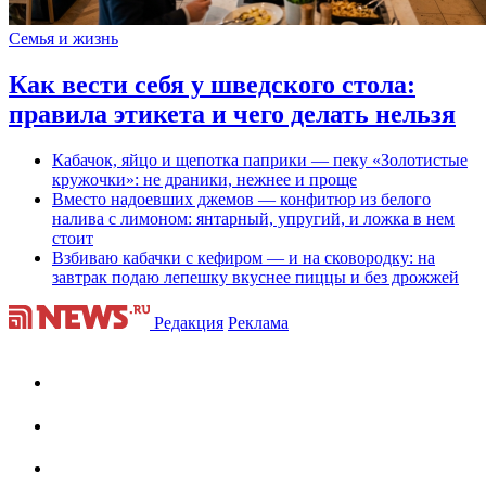
Семья и жизнь
Как вести себя у шведского стола:
правила этикета и чего делать нельзя
Кабачок, яйцо и щепотка паприки — пеку «Золотистые
кружочки»: не драники, нежнее и проще
Вместо надоевших джемов — конфитюр из белого
налива с лимоном: янтарный, упругий, и ложка в нем
стоит
Взбиваю кабачки с кефиром — и на сковородку: на
завтрак подаю лепешку вкуснее пиццы и без дрожжей
Редакция
Реклама