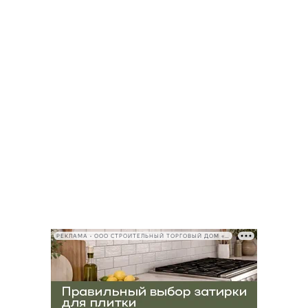
РЕКЛАМА • ООО СТРОИТЕЛЬНЫЙ ТОРГОВЫЙ ДОМ «ПЕТРОВИЧ», ИНН 7802348846