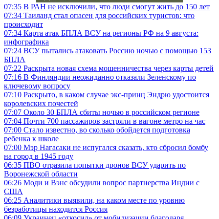
07:35
В РАН не исключили, что люди смогут жить до 150 лет
07:34
Таиланд стал опасен для российских туристов: что
происходит
07:34
Карта атак БПЛА ВСУ на регионы РФ на 9 августа:
инфографика
07:24
ВСУ пытались атаковать Россию ночью с помощью 153
БПЛА
07:22
Раскрыта новая схема мошенничества через карты детей
07:16
В Финляндии неожиданно отказали Зеленскому по
ключевому вопросу
07:10
Раскрыто, в каком случае экс-принц Эндрю удостоится
королевских почестей
07:07
Около 30 БПЛА сбиты ночью в российском регионе
07:04
Почти 700 пассажиров застряли в вагоне метро на час
07:00
Стало известно, во сколько обойдется подготовка
ребенка к школе
07:00
Мэр Нагасаки не испугался сказать, кто сбросил бомбу
на город в 1945 году
06:35
ПВО отразила попытки дронов ВСУ ударить по
Воронежской области
06:26
Моди и Вэнс обсудили вопрос партнерства Индии с
США
06:25
Аналитики выявили, на каком месте по уровню
безработицы находится Россия
06:09
Украинец «откосил» от мобилизации благодаря