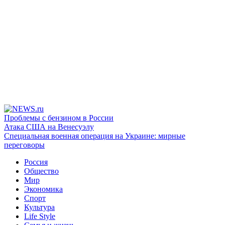
Проблемы с бензином в России
Атака США на Венесуэлу
Специальная военная операция на Украине: мирные
переговоры
Россия
Общество
Мир
Экономика
Спорт
Культура
Life Style