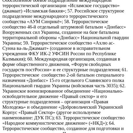
Обособленное боевое подразделение международной
террористической организации «Исламское государство»
(джамаат) «Исламская баккия»; 57. Российское структурное
подразделение международного террористического
сообщества «АУМ Синрикё»; 58. Террористическое
сообщество 46-й отдельный штурмовой батальон «Донбасс»
Вооруженных сил Украины, созданное на базе батальона
территориальной обороны «Донбасс» Национальной гвардии
Украины; 59. Террористическое сообщество «Ахлю ас-
Сунна ва-ль-Джамаат» (созданное в исправительном
учреждении ФКУ ИК-2 УФСИН России по Республике
Калмыкия); 60. Международная организация, созданная в
форме общественного движения, «Форум свободных
государств постРоссии» и ее структурные подразделения; 61.
Террористическое сообщество 2-ой батальон специального
назначения «Донбасс» 15-го отдельного Славянского полка
Национальной гвардии Украины (войсковая часть 3035); 62.
Украинское военизированное объединение «Национально-
освободительное движение «Правый сектор» и его
структурные подразделения – организация «Правая
Молодежь» и объединение «Добровольческий Украинский
Корпус «Правый Сектор» (другое используемое
наименование: ДУК ПС); 63. Террористическое сообщество
«Народное коммунистическое движение» («НКД»); 64.
Террористическое сообщество, созданное для подготовки и