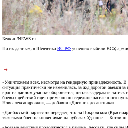
Белкин/NEWS.ru
По их данным, в Шевченко
ВС РФ
успешно выбили ВСУ, армия
«Уничтожаем всех, несмотря на гендерную принадлежность. В З
ситуация практически не изменилась, за ж/д дорогой бьемся за
враг на данном участке обороняется, пытаясь сдержать натис
боевых действий идет примерно по середине населенного пун
Новоалександровки», — добавил «Дневник десантника».
«Донбасский партизан» передает, что на Покровском (Красно
тяжелыми боестолкновениями на рубежах Удачное — Котлино
«Боевые действия продолжаются в районе Лысовки, где силы 