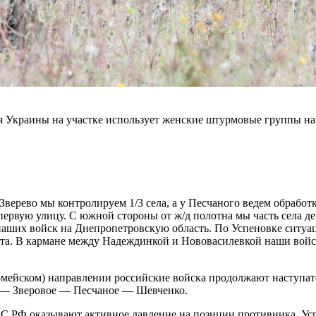
 Украины на участке использует женские штурмовые группы на
верево мы контролируем 1/3 села, а у Песчаного ведем обработк
 первую улицу. С южной стороны от ж/д полотна мы часть села д
к наших войск на Днепропетровскую область. По Успеновке ситу
кта. В кармане между Надеждинкой и Нововасилевкой наши войс
армейском) направлении российские войска продолжают наступа
 — Зверовое — Песчаное — Шевченко.
ВС РФ оказывают активное давление на позиции противника. Ус