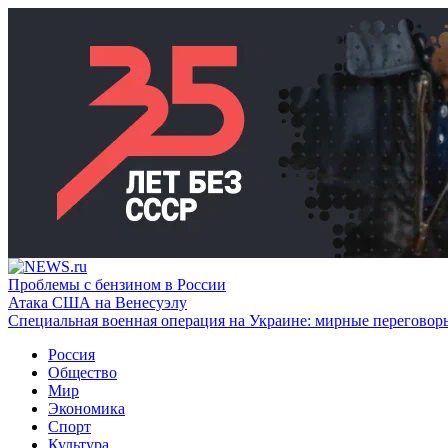
Проблемы с бензином в России
Атака США на Венесуэлу
Специальная военная операция на Украине: мирные переговор
Россия
Общество
Мир
Экономика
Спорт
Культура