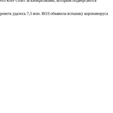
что КНР стоит за кибератаками, которым подвергаются
роветь удалось 7,3 млн. ВОЗ объявила вспышку коронавируса