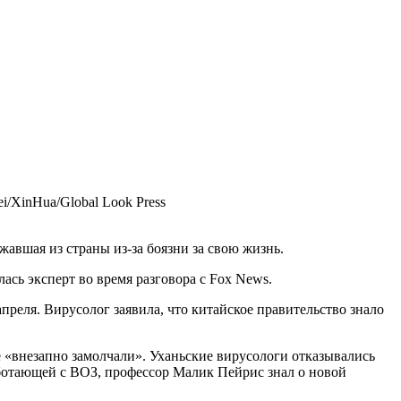
i/XinHua/Global Look Press
авшая из страны из-за боязни за свою жизнь.
лась эксперт во время разговора с Fox News.
преля. Вирусолог заявила, что китайское правительство знало
 «внезапно замолчали». Уханьские вирусологи отказывались
работающей с ВОЗ, профессор Малик Пейрис знал о новой