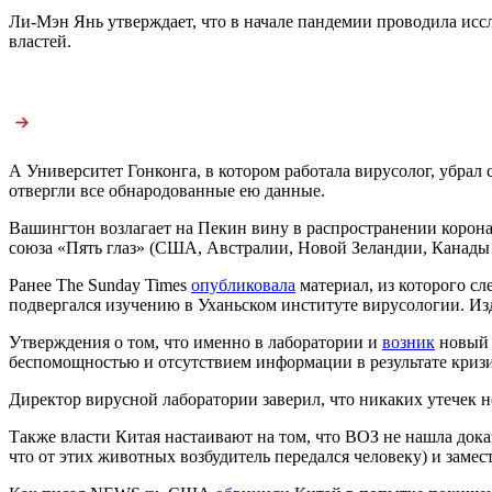
Ли-Мэн Янь утверждает, что в начале пандемии проводила исс
властей.
А Университет Гонконга, в котором работала вирусолог, убрал
отвергли все обнародованные ею данные.
Вашингтон возлагает на Пекин вину в распространении коронав
союза «Пять глаз» (США, Австралии, Новой Зеландии, Канады
Ранее The Sunday Times
опубликовала
материал, из которого сл
подвергался изучению в Уханьском институте вирусологии. Из
Утверждения о том, что именно в лаборатории и
возник
новый 
беспомощностью и отсутствием информации в результате кризи
Директор вирусной лаборатории заверил, что никаких утечек не
Также власти Китая настаивают на том, что ВОЗ не нашла дока
что от этих животных возбудитель передался человеку) и замест