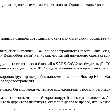
ледования, которые могли спасти жизни. Однако начальство её и
 страницу бывшей сотрудницы с сайта. В китайском посольстве у
ирусной инфекции. Так, ранее австралийская газета Daily Teleg
 и Великобритании) написала, что Китай намеренно скрывал ил
едует, что генетически близкий к SARS-CoV-2 возбудитель (RaT
дание сообщает, что в 2012 году заражению им подверглись раб
коронавирус, приведший к пандемии, не ново. Доктор Юань Жим
са здравоохранения.
 было. Он подчеркнул, что все исследователи работали безопасн
зательств того, что новый коронавирус был создан человеком. 
итель директора института, сказала в феврале прессе, что «клян