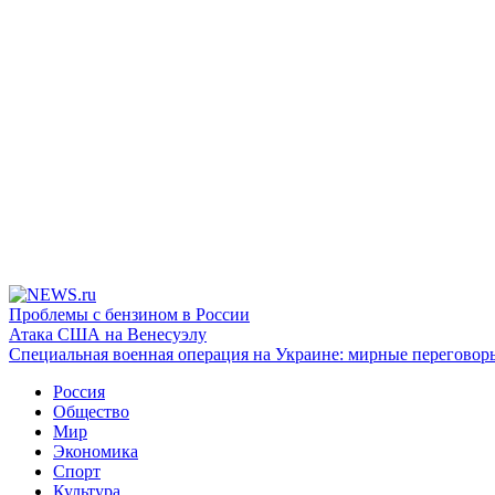
Проблемы с бензином в России
Атака США на Венесуэлу
Специальная военная операция на Украине: мирные переговор
Россия
Общество
Мир
Экономика
Спорт
Культура