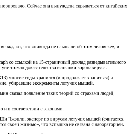
гнорировало. Сейчас она вынуждена скрываться от китайских
тверждают, что «никогда не слышали об этом человеке», и
raph со ссылкой на 15-страничный доклад разведывательного
и уничтожал доказательства вспышки коронавируса.
G13) многие годы хранился (и продолжает храниться) и
очие, убиравшие экскременты летучих мышей.
ин связал появление таких теорий со страхами людей,
о и в соответствии с законами.
А Ши Чжэнли, эксперт по вирусам летучих мышей (считается,
ётся своей жизнью», что вспышка не связана с лабораторией.