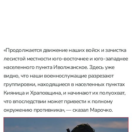
дислоцированную в районах Кияницы и
Храповщины Сумской области, и начинают
полуохват этих населенных пунктов, сообщил
военный эксперт Андрей Марочко. По его словам,
российские подразделения продолжают
продвижение и
ведут зачистку
лесистой местности
юго-восточнее и юго-западнее населенного
пункта Иволжанское.
РЕКЛАМА • ООО «СТАЛЬКРЕП» ИНН 7724892340