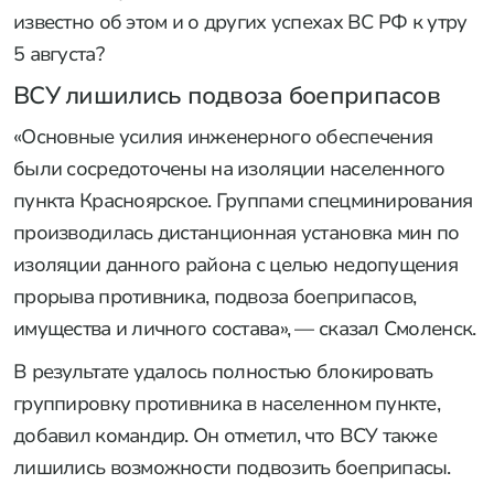
Фото: МО РФ
Подписывайтесь на нас в MAX
Украинские войска оказались изолированы
благодаря действиям
российских групп
спецминирования
, рассказал начальник
инженерных войск 51-й общевойсковой
гвардейской армии группировки войск «Центр» с
позывным Смоленск. По его словам,
дистанционная установка мин проводилась для
предотвращения прорыва противника, а также
подвоза имущества и личного состава. Что
известно об этом и о других успехах ВС РФ к утру
5 августа?