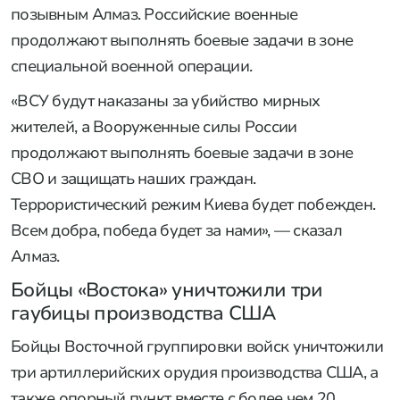
«Центр» ликвидировал
наемников ВСУ в ДНР: успехи
ВС РФ к утру 6 августа
Бойцы «Ахмата» отправили на позиции
ВСУ снаряд с надписью «За Геленджик»
Военнослужащие расчета гаубицы Д-30 группы
«Пресса»
спецназа «Ахмат»
нанесли удар по
позициям Вооруженных сил Украины на Сумском
направлении снарядом с надписью «За
Геленджик», рассказал боец подразделения с
позывным Алмаз. Российские военные
продолжают выполнять боевые задачи в зоне
специальной военной операции.