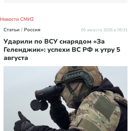
Новости СМИ2
Россия нанесла неожиданный удар по Токио в
споре за Курилы
Ученые предложили сократить население
планеты: в чем причина
Русское имя стало супер популярным среди
новорожденных в США
Новое фото Пугачевой вызвало неожиданную
версию о переломе