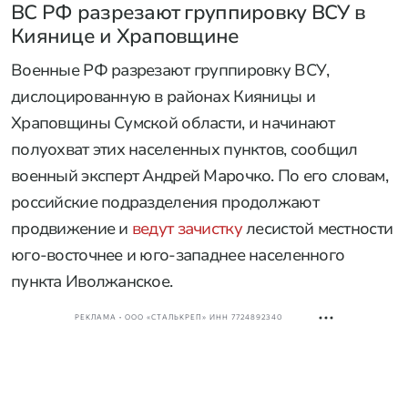
ВСУ лишились подвоза боеприпасов
«Основные усилия инженерного обеспечения
были сосредоточены на изоляции населенного
пункта Красноярское. Группами спецминирования
производилась дистанционная установка мин по
изоляции данного района с целью недопущения
прорыва противника, подвоза боеприпасов,
имущества и личного состава», — сказал Смоленск.
В результате удалось полностью блокировать
группировку противника в населенном пункте,
добавил командир. Он отметил, что ВСУ также
лишились возможности подвозить боеприпасы.
ВС РФ разрезают группировку ВСУ в
Киянице и Храповщине
Военные РФ разрезают группировку ВСУ,