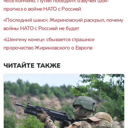
«Все кончено. Путин победил»: озвучен шок-
прогноз о войне НАТО с Россией
«Последний шанс»: Жириновский раскрыл, почему
войны НАТО с Россией не будет
«Шенгену конец»: сбывается страшное
пророчество Жириновского о Европе
ЧИТАЙТЕ ТАКЖЕ