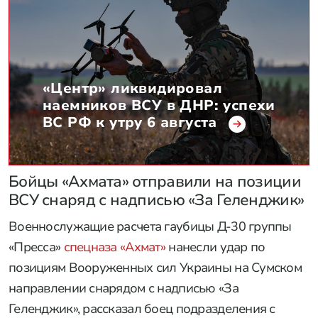
«Продолжается движение наших войск и зачистка
лесистой местности юго-восточнее и юго-западнее
населенного пункта Иволжанское. Здесь уже
видно, что наши военнослужащие разрезают
группировки, находящиеся в населенных пунктах
Кияница и Храповщина, и начинают их полуохват,
что впоследствии может привести к полному
окружению противника», — сказал Марочко.