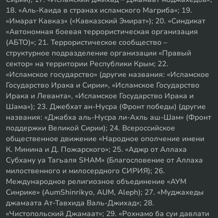
18. «Аль-Каида в странах исламского Магриба»; 19.
«Имарат Кавказ» («Кавказский Эмират»); 20. «Синдикат
«Автономная боевая террористическая организация
(АБТО)»; 21. Террористическое сообщество –
структурное подразделение организации «Правый
сектор» на территории Республики Крым; 22.
«Исламское государство» (другие названия: «Исламское
Государство Ирака и Сирии», «Исламское Государство
Ирака и Леванта», «Исламское Государство Ирака и
Шама»); 23. Джебхат ан-Нусра (Фронт победы) (другие
названия: «Джабха аль-Нусра ли-Ахль аш-Шам» (Фронт
поддержки Великой Сирии); 24. Всероссийское
общественное движение «Народное ополчение имени
К. Минина и Д. Пожарского»; 25. «Аджр от Аллаха
Субхану уа Тагьаля SHAM» (Благословение от Аллаха
милоственного и милосердного СИРИЯ); 26.
Международное религиозное объединение «АУМ
Синрике» (AumShinrikyo, AUM, Aleph); 27. «Муджахеды
джамаата Ат-Тавхида Валь-Джихад»; 28.
«Чистопольский Джамаат»; 29. «Рохнамо ба суи давлати