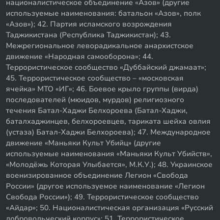
националистическое объединение «Азов» (другие
используемые наименования: батальон «Азов», полк
«Азов»); 42. Партия исламского возрождения
Таджикистана (Республика Таджикистан); 43.
Межрегиональное леворадикальное анархистское
движение «Народная самооборона»; 44.
Террористическое сообщество «Дуббайский джамаат»;
45. Террористическое сообщество – «московская
ячейка» МТО «ИГ»; 46. Боевое крыло группы (вирда)
последователей (мюидов, мурдов) религиозного
течения Батал-Хаджи Белхороева (Батал-Хаджи,
баталхаджинцев, белхороевцев, тариката шейха овлия
(устаза) Батал-Хаджи Белхороева); 47. Международное
движение «Маньяки Культ Убийц» (другие
используемые наименования «Маньяки Культ Убийств»,
«Молодёжь Которая Улыбается», М.К.У.); 48. Украинское
военизированное объединение Легион «Свобода
России» (другое используемое наименование «Легион
Свобода России»); 49. Террористическое сообщество
«Айдар»; 50. Националистическая организация «Русский
добровольческий корпус»; 51. Террористическое