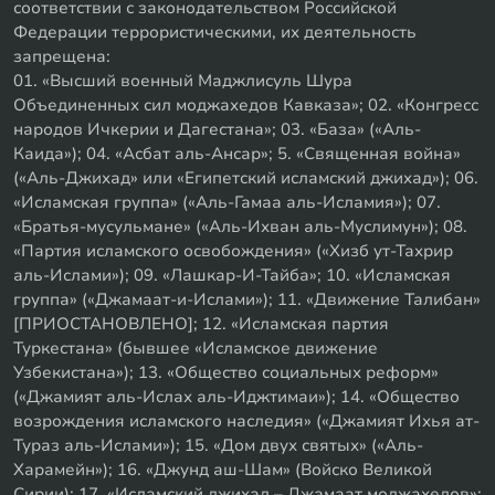
соответствии с законодательством Российской
Федерации террористическими, их деятельность
запрещена:
01. «Высший военный Маджлисуль Шура
Объединенных сил моджахедов Кавказа»; 02. «Конгресс
народов Ичкерии и Дагестана»; 03. «База» («Аль-
Каида»); 04. «Асбат аль-Ансар»; 5. «Священная война»
(«Аль-Джихад» или «Египетский исламский джихад»); 06.
«Исламская группа» («Аль-Гамаа аль-Исламия»); 07.
«Братья-мусульмане» («Аль-Ихван аль-Муслимун»); 08.
«Партия исламского освобождения» («Хизб ут-Тахрир
аль-Ислами»); 09. «Лашкар-И-Тайба»; 10. «Исламская
группа» («Джамаат-и-Ислами»); 11. «Движение Талибан»
[ПРИОСТАНОВЛЕНО]; 12. «Исламская партия
Туркестана» (бывшее «Исламское движение
Узбекистана»); 13. «Общество социальных реформ»
(«Джамият аль-Ислах аль-Иджтимаи»); 14. «Общество
возрождения исламского наследия» («Джамият Ихья ат-
Тураз аль-Ислами»); 15. «Дом двух святых» («Аль-
Харамейн»); 16. «Джунд аш-Шам» (Войско Великой
Сирии); 17. «Исламский джихад – Джамаат моджахедов»;