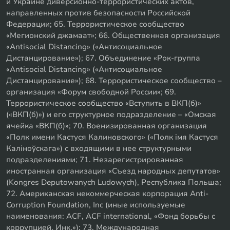
и Украине диверсионно-террористических актов,
направленных против безопасности Российской
Федерации; 65. Террористическое сообщество
«Мегионский джамаат»; 66. Общественная организация
«Antisocial Distancing» («Антисоциальное
Дистанцирование»); 67. Объединение «Рок-группа
«Antisocial Distancing» («Антисоциальное
Дистанцирование»); 68. Террористическое сообщество –
организация «Форум свободной России»; 69.
Террористическое сообщество «Вступить в ВКП(б)»
(«ВКП(б)») и его структурное подразделение – «Омская
ячейка «ВКП(б)»; 70. Военизированная организация
«Полк имени Кастуся Калиновского» («Полк iмя Кастуся
Калiноўскага») с входящими в нее структурными
подразделениями; 71. Незарегистрированная
иностранная организация «Съезд народных депутатов»
(Kongres Deputowanych Ludowych), Республика Польша;
72. Американская некоммерческая корпорация Anti-
Corruption Foundation, Inc (иные используемые
наименования: ACF, ACF international, «Фонд борьбы с
коррупцией, Инк.»); 73. Международная