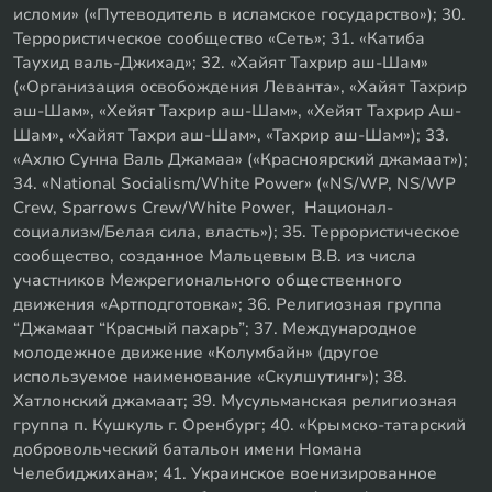
исломи» («Путеводитель в исламское государство»); 30.
Террористическое сообщество «Сеть»; 31. «Катиба
Таухид валь-Джихад»; 32. «Хайят Тахрир аш-Шам»
(«Организация освобождения Леванта», «Хайят Тахрир
аш-Шам», «Хейят Тахрир аш-Шам», «Хейят Тахрир Аш-
Шам», «Хайят Тахри аш-Шам», «Тахрир аш-Шам»); 33.
«Ахлю Сунна Валь Джамаа» («Красноярский джамаат»);
34. «National Socialism/White Power» («NS/WP, NS/WP
Crew, Sparrows Crew/White Power, Национал-
социализм/Белая сила, власть»); 35. Террористическое
сообщество, созданное Мальцевым В.В. из числа
участников Межрегионального общественного
движения «Артподготовка»; 36. Религиозная группа
“Джамаат “Красный пахарь”; 37. Международное
молодежное движение «Колумбайн» (другое
используемое наименование «Скулшутинг»); 38.
Хатлонский джамаат; 39. Мусульманская религиозная
группа п. Кушкуль г. Оренбург; 40. «Крымско-татарский
добровольческий батальон имени Номана
Челебиджихана»; 41. Украинское военизированное