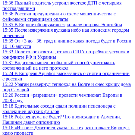
15:36
Пьяный водитель устроил жесткое ДТП с четырьмя
пострадавшими
15:36
Россиян предупредили о схеме мошенничества с
фейковыми страницами оплаты
15:35
В Европе обнаружили «филиал» острова Эпштейна
15:35
После извержения вулкана небо над японским городом
почернело
15:35
От +3 до +36, град и ливни: какая погода будет в России
10–16 августа
15:33
Политолог ответил, от кого США потребуют уступок в
конфликте РФ и Украины
15:31
Водитель нашел необычный способ уничтожить
составленный на него протокол
15:24
В European Aquatics высказались о снятии ограничений
с россиян
15:22
Ураган развернул теплоход на Волге и снес крышу дома
под Самарой
15:20
России «разрешили» провести чемпионат Европы в
2028 году
15:18
Бдительные соседи сдали полиции пенсионера с
коллекцией жутких файлов
15:16
Референдума не будет? Что происходит в Армении,
Пашинян давит оппозицию
15:16
«Изгои»: Дмитриев указал на тех, кто толкает Европу к
краю пропасти