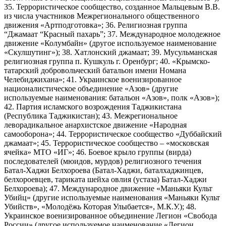
35. Террористическое сообщество, созданное Мальцевым В.В.
из числа участников Межрегионального общественного
движения «Артподготовка»; 36. Религиозная группа
“Джамаат “Красный пахарь”; 37. Международное молодежное
движение «Колумбайн» (другое используемое наименование
«Скулшутинг»); 38. Хатлонский джамаат; 39. Мусульманская
религиозная группа п. Кушкуль г. Оренбург; 40. «Крымско-
татарский добровольческий батальон имени Номана
Челебиджихана»; 41. Украинское военизированное
националистическое объединение «Азов» (другие
используемые наименования: батальон «Азов», полк «Азов»);
42. Партия исламского возрождения Таджикистана
(Республика Таджикистан); 43. Межрегиональное
леворадикальное анархистское движение «Народная
самооборона»; 44. Террористическое сообщество «Дуббайский
джамаат»; 45. Террористическое сообщество – «московская
ячейка» МТО «ИГ»; 46. Боевое крыло группы (вирда)
последователей (мюидов, мурдов) религиозного течения
Батал-Хаджи Белхороева (Батал-Хаджи, баталхаджинцев,
белхороевцев, тариката шейха овлия (устаза) Батал-Хаджи
Белхороева); 47. Международное движение «Маньяки Культ
Убийц» (другие используемые наименования «Маньяки Культ
Убийств», «Молодёжь Которая Улыбается», М.К.У.); 48.
Украинское военизированное объединение Легион «Свобода
России» (другое используемое наименование «Легион