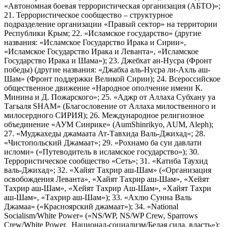
«Автономная боевая террористическая организация (АБТО)»;
21. Террористическое сообщество – структурное
подразделение организации «Правый сектор» на территории
Республики Крым; 22. «Исламское государство» (другие
названия: «Исламское Государство Ирака и Сирии»,
«Исламское Государство Ирака и Леванта», «Исламское
Государство Ирака и Шама»); 23. Джебхат ан-Нусра (Фронт
победы) (другие названия: «Джабха аль-Нусра ли-Ахль аш-
Шам» (Фронт поддержки Великой Сирии); 24. Всероссийское
общественное движение «Народное ополчение имени К.
Минина и Д. Пожарского»; 25. «Аджр от Аллаха Субхану уа
Тагьаля SHAM» (Благословение от Аллаха милоственного и
милосердного СИРИЯ); 26. Международное религиозное
объединение «АУМ Синрике» (AumShinrikyo, AUM, Aleph);
27. «Муджахеды джамаата Ат-Тавхида Валь-Джихад»; 28.
«Чистопольский Джамаат»; 29. «Рохнамо ба суи давлати
исломи» («Путеводитель в исламское государство»); 30.
Террористическое сообщество «Сеть»; 31. «Катиба Таухид
валь-Джихад»; 32. «Хайят Тахрир аш-Шам» («Организация
освобождения Леванта», «Хайят Тахрир аш-Шам», «Хейят
Тахрир аш-Шам», «Хейят Тахрир Аш-Шам», «Хайят Тахри
аш-Шам», «Тахрир аш-Шам»); 33. «Ахлю Сунна Валь
Джамаа» («Красноярский джамаат»); 34. «National
Socialism/White Power» («NS/WP, NS/WP Crew, Sparrows
Crew/White Power, Национал-социализм/Белая сила, власть»);