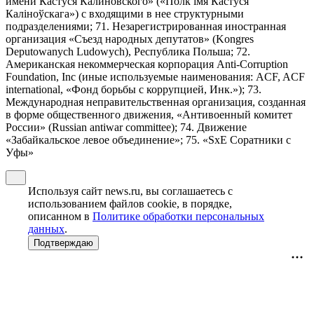
имени Кастуся Калиновского» («Полк iмя Кастуся
Калiноўскага») с входящими в нее структурными
подразделениями; 71. Незарегистрированная иностранная
организация «Съезд народных депутатов» (Kongres
Deputowanych Ludowych), Республика Польша; 72.
Американская некоммерческая корпорация Anti-Corruption
Foundation, Inc (иные используемые наименования: ACF, ACF
international, «Фонд борьбы с коррупцией, Инк.»); 73.
Международная неправительственная организация, созданная
в форме общественного движения, «Антивоенный комитет
России» (Russian antiwar committee); 74. Движение
«Забайкальское левое объединение»; 75. «SxE Соратники с
Уфы»
Используя сайт news.ru, вы соглашаетесь с
использованием файлов cookie, в порядке,
описанном в
Политике обработки персональных
данных
.
Подтверждаю