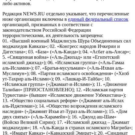
либо активов.
Редакция NEWS.RU отдельно указывает, что перечисленные
ниже организации включены в
единый федеральный список
организаций, признанных в соответствии с
законодательством Российской Федерации
террористическими, их деятельность запрещена:
01. «Высший военный Маджлисуль Шура Объединенных сил
моджахедов Кавказа»; 02. «Конгресс народов Ичкерии и
Дагестана»; 03. «База» («Аль-Каида»); 04. «Асбат аль-Ансар»;
5. «Священная война» («Аль-Джихад» или «Египетский
исламский джихад»); 06. «Исламская группа» («Аль-Гамаа
аль-Исламия»); 07. «Братья-мусульмане» («Аль-Ихван аль-
Муслимун»); 08. «Партия исламского освобождения» («Хизб
ут-Тахрир аль-Ислами»); 09. «Лашкар-И-Тайба»; 10.
«Исламская группа» («Джамаат-и-Ислами»); 11. «Движение
Талибан» [ПРИОСТАНОВЛЕНО]; 12. «Исламская партия
Туркестана» (бывшее «Исламское движение Узбекистана»);
13. «Общество социальных реформ» («Джамият аль-Ислах
аль-Иджтимаи»); 14. «Общество возрождения исламского
наследия» («Джамият Ихья ат-Тураз аль-Ислами»); 15. «Дом
двух святых» («Аль-Харамейн»); 16. «Джунд аш-Шам»
(Войско Великой Сирии); 17. «Исламский джихад – Джамаат
моджахедов»; 18. «Аль-Каида в странах исламского Магриба»;
19. «Имарат Кавказ» («Кавказский Эмират»); 20. «Синдикат