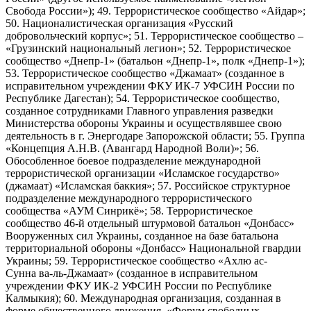
Свобода России»); 49. Террористическое сообщество «Айдар»;
50. Националистическая организация «Русский
добровольческий корпус»; 51. Террористическое сообщество –
«Грузинский национальный легион»; 52. Террористическое
сообщество «Днепр-1» (батальон «Днепр-1», полк «Днепр-1»);
53. Террористическое сообщество «Джамаат» (созданное в
исправительном учреждении ФКУ ИК-7 УФСИН России по
Республике Дагестан); 54. Террористическое сообщество,
созданное сотрудниками Главного управления разведки
Министерства обороны Украины и осуществлявшее свою
деятельность в г. Энергодаре Запорожской области; 55. Группа
«Концепция А.Н.В. (Авангард Народной Воли)»; 56.
Обособленное боевое подразделение международной
террористической организации «Исламское государство»
(джамаат) «Исламская баккия»; 57. Российское структурное
подразделение международного террористического
сообщества «АУМ Синрикё»; 58. Террористическое
сообщество 46-й отдельный штурмовой батальон «Донбасс»
Вооруженных сил Украины, созданное на базе батальона
территориальной обороны «Донбасс» Национальной гвардии
Украины; 59. Террористическое сообщество «Ахлю ас-
Сунна ва-ль-Джамаат» (созданное в исправительном
учреждении ФКУ ИК-2 УФСИН России по Республике
Калмыкия); 60. Международная организация, созданная в
форме общественного движения, «Форум свободных