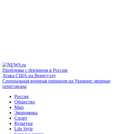
Проблемы с бензином в России
Атака США на Венесуэлу
Специальная военная операция на Украине: мирные
переговоры
Россия
Общество
Мир
Экономика
Спорт
Культура
Life Style