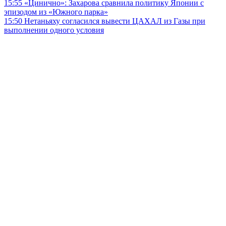
15:55
«Цинично»: Захарова сравнила политику Японии с
эпизодом из «Южного парка»
15:50
Нетаньяху согласился вывести ЦАХАЛ из Газы при
выполнении одного условия