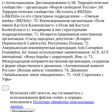
(«Антисоциальное Дистанцирование»); 68. Террористическое
сообщество – организация «Форум свободной России»; 69.
Террористическое сообщество «Вступить в ВКП(б)»
(«ВКП(б)») и его структурное подразделение – «Омская
ячейка «ВКП(б)»; 70. Военизированная организация «Полк
имени Кастуся Калиновского» («Полк iмя Кастуся
Калiноўскага») с входящими в нее структурными
подразделениями; 71. Незарегистрированная иностранная
организация «Съезд народных депутатов» (Kongres
Deputowanych Ludowych), Республика Польша; 72.
Американская некоммерческая корпорация Anti-Corruption
Foundation, Inc (иные используемые наименования: ACF, ACF
international, «Фонд борьбы с коррупцией, Инк.»); 73.
Международная неправительственная организация, созданная
в форме общественного движения, «Антивоенный комитет
России» (Russian antiwar committee); 74. Движение
«Забайкальское левое объединение»; 75. «SxE Соратники с
Уфы»
Используя сайт news.ru, вы соглашаетесь с
использованием файлов cookie, в порядке,
описанном в
Политике обработки персональных
данных
.
Подтверждаю