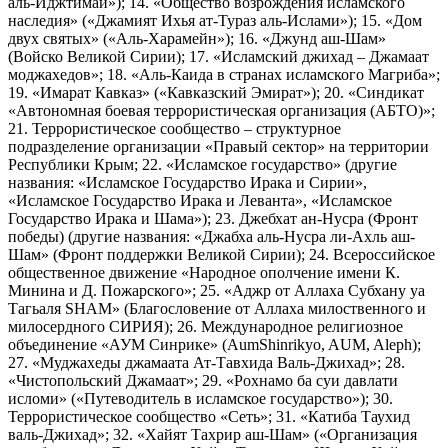
аль-Иджтимаи»); 14. «Общество возрождения исламского
наследия» («Джамият Ихья ат-Тураз аль-Ислами»); 15. «Дом
двух святых» («Аль-Харамейн»); 16. «Джунд аш-Шам»
(Войско Великой Сирии); 17. «Исламский джихад – Джамаат
моджахедов»; 18. «Аль-Каида в странах исламского Магриба»;
19. «Имарат Кавказ» («Кавказский Эмират»); 20. «Синдикат
«Автономная боевая террористическая организация (АБТО)»;
21. Террористическое сообщество – структурное
подразделение организации «Правый сектор» на территории
Республики Крым; 22. «Исламское государство» (другие
названия: «Исламское Государство Ирака и Сирии»,
«Исламское Государство Ирака и Леванта», «Исламское
Государство Ирака и Шама»); 23. Джебхат ан-Нусра (Фронт
победы) (другие названия: «Джабха аль-Нусра ли-Ахль аш-
Шам» (Фронт поддержки Великой Сирии); 24. Всероссийское
общественное движение «Народное ополчение имени К.
Минина и Д. Пожарского»; 25. «Аджр от Аллаха Субхану уа
Тагьаля SHAM» (Благословение от Аллаха милоственного и
милосердного СИРИЯ); 26. Международное религиозное
объединение «АУМ Синрике» (AumShinrikyo, AUM, Aleph);
27. «Муджахеды джамаата Ат-Тавхида Валь-Джихад»; 28.
«Чистопольский Джамаат»; 29. «Рохнамо ба суи давлати
исломи» («Путеводитель в исламское государство»); 30.
Террористическое сообщество «Сеть»; 31. «Катиба Таухид
валь-Джихад»; 32. «Хайят Тахрир аш-Шам» («Организация