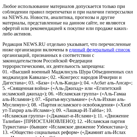
Любое использование материалов допускается только при
соблюдении правил перепечатки и при наличии гиперссылки
на NEWS.ru. Новости, аналитика, прогнозы и другие
материалы, представленные на данном сайте, не являются
офертой или рекомендацией к покупке или продаже каких-
либо активов.
Редакция NEWS.RU отдельно указывает, что перечисленные
ниже организации включены в
единый федеральный список
организаций, признанных в соответствии с
законодательством Российской Федерации
террористическими, их деятельность запрещена:
01. «Высший военный Маджлисуль Шура Объединенных сил
моджахедов Кавказа»; 02. «Конгресс народов Ичкерии и
Дагестана»; 03. «База» («Аль-Каида»); 04. «Асбат аль-Ансар»;
5. «Священная война» («Аль-Джихад» или «Египетский
исламский джихад»); 06. «Исламская группа» («Аль-Гамаа
аль-Исламия»); 07. «Братья-мусульмане» («Аль-Ихван аль-
Муслимун»); 08. «Партия исламского освобождения» («Хизб
ут-Тахрир аль-Ислами»); 09. «Лашкар-И-Тайба»; 10.
«Исламская группа» («Джамаат-и-Ислами»); 11. «Движение
Талибан» [ПРИОСТАНОВЛЕНО]; 12. «Исламская партия
Туркестана» (бывшее «Исламское движение Узбекистана»);
13. «Общество социальных реформ» («Джамият аль-Ислах