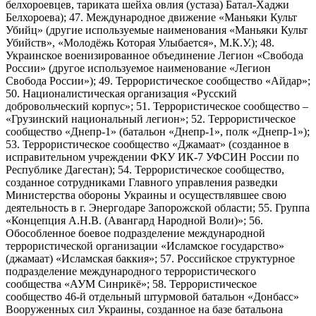
белхороевцев, тариката шейха овлия (устаза) Батал-Хаджи
Белхороева); 47. Международное движение «Маньяки Культ
Убийц» (другие используемые наименования «Маньяки Культ
Убийств», «Молодёжь Которая Улыбается», М.К.У.); 48.
Украинское военизированное объединение Легион «Свобода
России» (другое используемое наименование «Легион
Свобода России»); 49. Террористическое сообщество «Айдар»;
50. Националистическая организация «Русский
добровольческий корпус»; 51. Террористическое сообщество –
«Грузинский национальный легион»; 52. Террористическое
сообщество «Днепр-1» (батальон «Днепр-1», полк «Днепр-1»);
53. Террористическое сообщество «Джамаат» (созданное в
исправительном учреждении ФКУ ИК-7 УФСИН России по
Республике Дагестан); 54. Террористическое сообщество,
созданное сотрудниками Главного управления разведки
Министерства обороны Украины и осуществлявшее свою
деятельность в г. Энергодаре Запорожской области; 55. Группа
«Концепция А.Н.В. (Авангард Народной Воли)»; 56.
Обособленное боевое подразделение международной
террористической организации «Исламское государство»
(джамаат) «Исламская баккия»; 57. Российское структурное
подразделение международного террористического
сообщества «АУМ Синрикё»; 58. Террористическое
сообщество 46-й отдельный штурмовой батальон «Донбасс»
Вооруженных сил Украины, созданное на базе батальона