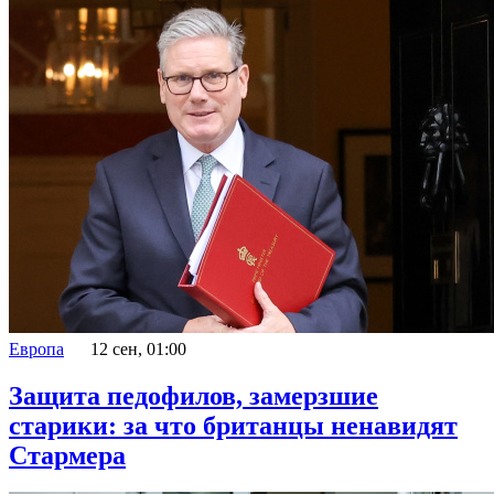
Европа
12 сен, 01:00
Защита педофилов, замерзшие
старики: за что британцы ненавидят
Стармера