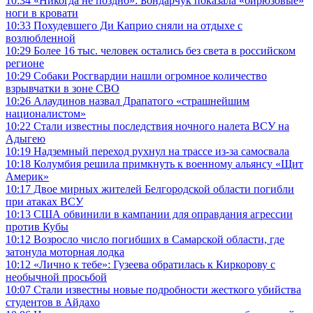
10:34
«Никогда не поздно»: Бондарчук показала «бирюзовые»
ноги в кровати
10:33
Похудевшего Ди Каприо сняли на отдыхе с
возлюбленной
10:29
Более 16 тыс. человек остались без света в российском
регионе
10:29
Собаки Росгвардии нашли огромное количество
взрывчатки в зоне СВО
10:26
Алаудинов назвал Драпатого «страшнейшим
националистом»
10:22
Стали известны последствия ночного налета ВСУ на
Адыгею
10:19
Надземный переход рухнул на трассе из-за самосвала
10:18
Колумбия решила примкнуть к военному альянсу «Щит
Америк»
10:17
Двое мирных жителей Белгородской области погибли
при атаках ВСУ
10:13
США обвинили в кампании для оправдания агрессии
против Кубы
10:12
Возросло число погибших в Самарской области, где
затонула моторная лодка
10:12
«Лично к тебе»: Гузеева обратилась к Киркорову с
необычной просьбой
10:07
Стали известны новые подробности жесткого убийства
студентов в Айдахо