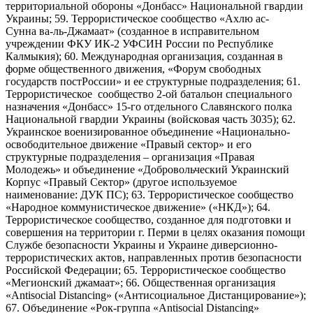
территориальной обороны «Донбасс» Национальной гвардии
Украины; 59. Террористическое сообщество «Ахлю ас-
Сунна ва-ль-Джамаат» (созданное в исправительном
учреждении ФКУ ИК-2 УФСИН России по Республике
Калмыкия); 60. Международная организация, созданная в
форме общественного движения, «Форум свободных
государств постРоссии» и ее структурные подразделения; 61.
Террористическое сообщество 2-ой батальон специального
назначения «Донбасс» 15-го отдельного Славянского полка
Национальной гвардии Украины (войсковая часть 3035); 62.
Украинское военизированное объединение «Национально-
освободительное движение «Правый сектор» и его
структурные подразделения – организация «Правая
Молодежь» и объединение «Добровольческий Украинский
Корпус «Правый Сектор» (другое используемое
наименование: ДУК ПС); 63. Террористическое сообщество
«Народное коммунистическое движение» («НКД»); 64.
Террористическое сообщество, созданное для подготовки и
совершения на территории г. Перми в целях оказания помощи
Службе безопасности Украины и Украине диверсионно-
террористических актов, направленных против безопасности
Российской Федерации; 65. Террористическое сообщество
«Мегионский джамаат»; 66. Общественная организация
«Antisocial Distancing» («Антисоциальное Дистанцирование»);
67. Объединение «Рок-группа «Antisocial Distancing»