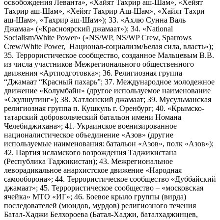
освобождения Леванта», «Хайят Тахрир аш-Шам», «Хейят
Тахрир аш-Шам», «Хейят Тахрир Аш-Шам», «Хайят Тахри
аш-Шам», «Тахрир аш-Шам»); 33. «Ахлю Сунна Валь
Джамаа» («Красноярский джамаат»); 34. «National
Socialism/White Power» («NS/WP, NS/WP Crew, Sparrows
Crew/White Power, Национал-социализм/Белая сила, власть»);
35. Террористическое сообщество, созданное Мальцевым В.В.
из числа участников Межрегионального общественного
движения «Артподготовка»; 36. Религиозная группа
“Джамаат “Красный пахарь”; 37. Международное молодежное
движение «Колумбайн» (другое используемое наименование
«Скулшутинг»); 38. Хатлонский джамаат; 39. Мусульманская
религиозная группа п. Кушкуль г. Оренбург; 40. «Крымско-
татарский добровольческий батальон имени Номана
Челебиджихана»; 41. Украинское военизированное
националистическое объединение «Азов» (другие
используемые наименования: батальон «Азов», полк «Азов»);
42. Партия исламского возрождения Таджикистана
(Республика Таджикистан); 43. Межрегиональное
леворадикальное анархистское движение «Народная
самооборона»; 44. Террористическое сообщество «Дуббайский
джамаат»; 45. Террористическое сообщество – «московская
ячейка» МТО «ИГ»; 46. Боевое крыло группы (вирда)
последователей (мюидов, мурдов) религиозного течения
Батал-Хаджи Белхороева (Батал-Хаджи, баталхаджинцев,