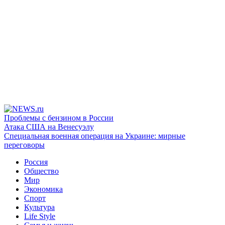
Проблемы с бензином в России
Атака США на Венесуэлу
Специальная военная операция на Украине: мирные
переговоры
Россия
Общество
Мир
Экономика
Спорт
Культура
Life Style