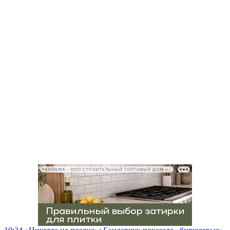
РЕКЛАМА • ООО СТРОИТЕЛЬНЫЙ ТОРГОВЫЙ ДОМ «ПЕТРОВИЧ», ИНН 7802348846