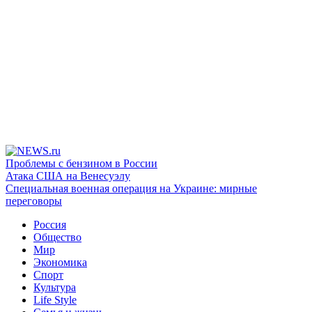
Проблемы с бензином в России
Атака США на Венесуэлу
Специальная военная операция на Украине: мирные
переговоры
Россия
Общество
Мир
Экономика
Спорт
Культура
Life Style