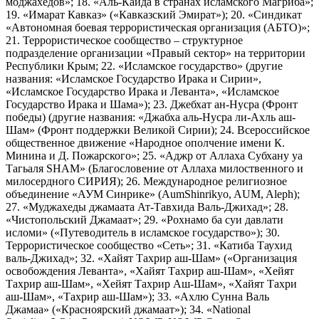
моджахедов»; 18. «Аль-Каида в странах исламского Магриба»;
19. «Имарат Кавказ» («Кавказский Эмират»); 20. «Синдикат
«Автономная боевая террористическая организация (АБТО)»;
21. Террористическое сообщество – структурное
подразделение организации «Правый сектор» на территории
Республики Крым; 22. «Исламское государство» (другие
названия: «Исламское Государство Ирака и Сирии»,
«Исламское Государство Ирака и Леванта», «Исламское
Государство Ирака и Шама»); 23. Джебхат ан-Нусра (Фронт
победы) (другие названия: «Джабха аль-Нусра ли-Ахль аш-
Шам» (Фронт поддержки Великой Сирии); 24. Всероссийское
общественное движение «Народное ополчение имени К.
Минина и Д. Пожарского»; 25. «Аджр от Аллаха Субхану уа
Тагьаля SHAM» (Благословение от Аллаха милоственного и
милосердного СИРИЯ); 26. Международное религиозное
объединение «АУМ Синрике» (AumShinrikyo, AUM, Aleph);
27. «Муджахеды джамаата Ат-Тавхида Валь-Джихад»; 28.
«Чистопольский Джамаат»; 29. «Рохнамо ба суи давлати
исломи» («Путеводитель в исламское государство»); 30.
Террористическое сообщество «Сеть»; 31. «Катиба Таухид
валь-Джихад»; 32. «Хайят Тахрир аш-Шам» («Организация
освобождения Леванта», «Хайят Тахрир аш-Шам», «Хейят
Тахрир аш-Шам», «Хейят Тахрир Аш-Шам», «Хайят Тахри
аш-Шам», «Тахрир аш-Шам»); 33. «Ахлю Сунна Валь
Джамаа» («Красноярский джамаат»); 34. «National