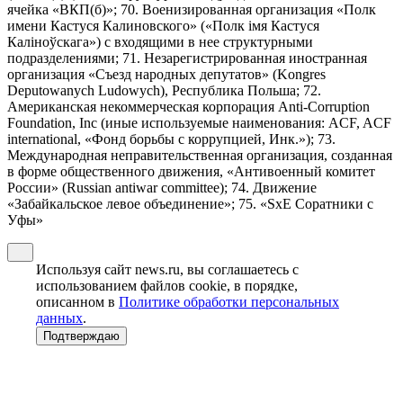
ячейка «ВКП(б)»; 70. Военизированная организация «Полк
имени Кастуся Калиновского» («Полк iмя Кастуся
Калiноўскага») с входящими в нее структурными
подразделениями; 71. Незарегистрированная иностранная
организация «Съезд народных депутатов» (Kongres
Deputowanych Ludowych), Республика Польша; 72.
Американская некоммерческая корпорация Anti-Corruption
Foundation, Inc (иные используемые наименования: ACF, ACF
international, «Фонд борьбы с коррупцией, Инк.»); 73.
Международная неправительственная организация, созданная
в форме общественного движения, «Антивоенный комитет
России» (Russian antiwar committee); 74. Движение
«Забайкальское левое объединение»; 75. «SxE Соратники с
Уфы»
Используя сайт news.ru, вы соглашаетесь с
использованием файлов cookie, в порядке,
описанном в
Политике обработки персональных
данных
.
Подтверждаю