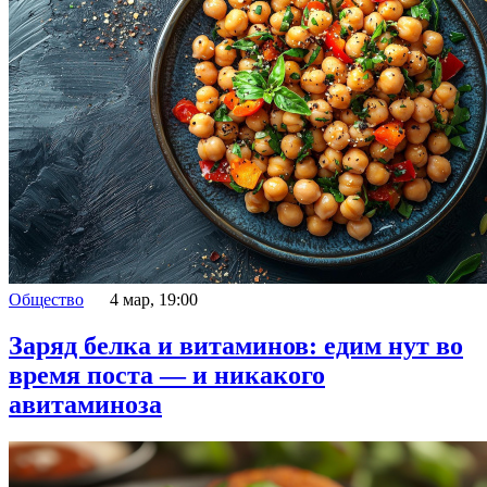
Общество
4 мар, 19:00
Заряд белка и витаминов: едим нут во
время поста — и никакого
авитаминоза