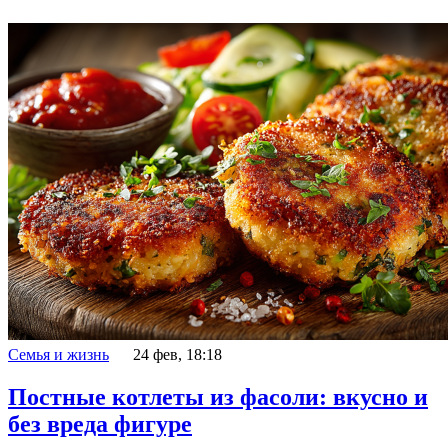
Семья и жизнь
24 фев, 18:18
Постные котлеты из фасоли: вкусно и
без вреда фигуре