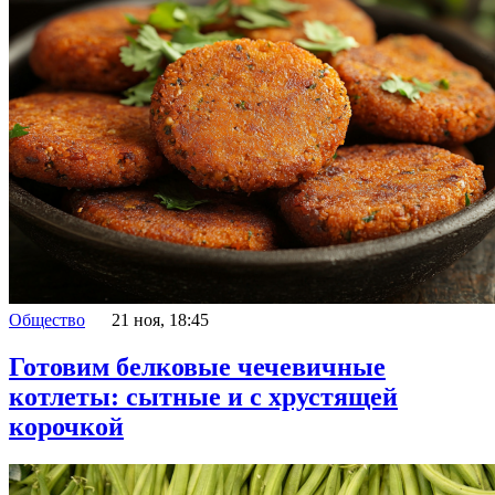
Общество
21 ноя, 18:45
Готовим белковые чечевичные
котлеты: сытные и с хрустящей
корочкой