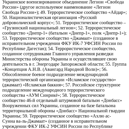
Украинское военизированное объединение Легион «Свобода
России» (другое используемое наименование «Легион
Свобода России»); 49. Террористическое сообщество «Айдар»;
50. Националистическая организация «Русский
добровольческий корпус»; 51. Террористическое сообщество –
«Грузинский национальный легион»; 52. Террористическое
сообщество «Днепр-1» (батальон «Днепр-1», полк «Днепр-1»);
53. Террористическое сообщество «Джамаат» (созданное в
исправительном учреждении ФКУ ИК-7 УФСИН России по
Республике Дагестан); 54. Террористическое сообщество,
созданное сотрудниками Главного управления разведки
Министерства обороны Украины и осуществлявшее свою
деятельность в г. Энергодаре Запорожской области; 55. Группа
«Концепция А.Н.В. (Авангард Народной Воли)»; 56.
Обособленное боевое подразделение международной
террористической организации «Исламское государство»
(джамаат) «Исламская баккия»; 57. Российское структурное
подразделение международного террористического
сообщества «АУМ Синрикё»; 58. Террористическое
сообщество 46-й отдельный штурмовой батальон «Донбасс»
Вооруженных сил Украины, созданное на базе батальона
территориальной обороны «Донбасс» Национальной гвардии
Украины; 59. Террористическое сообщество «Ахлю ас-
Сунна ва-ль-Джамаат» (созданное в исправительном
учреждении ФКУ ИК-2 УФСИН России по Республике