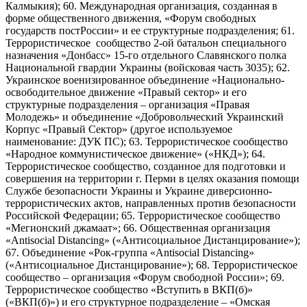
Калмыкия); 60. Международная организация, созданная в
форме общественного движения, «Форум свободных
государств постРоссии» и ее структурные подразделения; 61.
Террористическое сообщество 2-ой батальон специального
назначения «Донбасс» 15-го отдельного Славянского полка
Национальной гвардии Украины (войсковая часть 3035); 62.
Украинское военизированное объединение «Национально-
освободительное движение «Правый сектор» и его
структурные подразделения – организация «Правая
Молодежь» и объединение «Добровольческий Украинский
Корпус «Правый Сектор» (другое используемое
наименование: ДУК ПС); 63. Террористическое сообщество
«Народное коммунистическое движение» («НКД»); 64.
Террористическое сообщество, созданное для подготовки и
совершения на территории г. Перми в целях оказания помощи
Службе безопасности Украины и Украине диверсионно-
террористических актов, направленных против безопасности
Российской Федерации; 65. Террористическое сообщество
«Мегионский джамаат»; 66. Общественная организация
«Antisocial Distancing» («Антисоциальное Дистанцирование»);
67. Объединение «Рок-группа «Antisocial Distancing»
(«Антисоциальное Дистанцирование»); 68. Террористическое
сообщество – организация «Форум свободной России»; 69.
Террористическое сообщество «Вступить в ВКП(б)»
(«ВКП(б)») и его структурное подразделение – «Омская