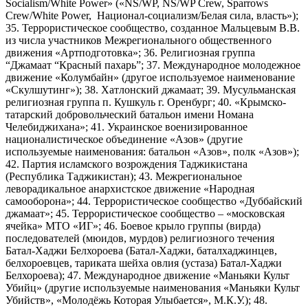
Socialism/White Power» («NS/WP, NS/WP Crew, Sparrows
Crew/White Power, Национал-социализм/Белая сила, власть»);
35. Террористическое сообщество, созданное Мальцевым В.В.
из числа участников Межрегионального общественного
движения «Артподготовка»; 36. Религиозная группа
“Джамаат “Красный пахарь”; 37. Международное молодежное
движение «Колумбайн» (другое используемое наименование
«Скулшутинг»); 38. Хатлонский джамаат; 39. Мусульманская
религиозная группа п. Кушкуль г. Оренбург; 40. «Крымско-
татарский добровольческий батальон имени Номана
Челебиджихана»; 41. Украинское военизированное
националистическое объединение «Азов» (другие
используемые наименования: батальон «Азов», полк «Азов»);
42. Партия исламского возрождения Таджикистана
(Республика Таджикистан); 43. Межрегиональное
леворадикальное анархистское движение «Народная
самооборона»; 44. Террористическое сообщество «Дуббайский
джамаат»; 45. Террористическое сообщество – «московская
ячейка» МТО «ИГ»; 46. Боевое крыло группы (вирда)
последователей (мюидов, мурдов) религиозного течения
Батал-Хаджи Белхороева (Батал-Хаджи, баталхаджинцев,
белхороевцев, тариката шейха овлия (устаза) Батал-Хаджи
Белхороева); 47. Международное движение «Маньяки Культ
Убийц» (другие используемые наименования «Маньяки Культ
Убийств», «Молодёжь Которая Улыбается», М.К.У.); 48.