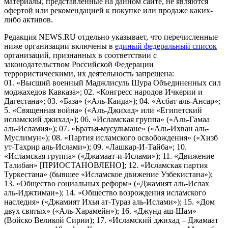
материалы, представленные на данном сайте, не являются
офертой или рекомендацией к покупке или продаже каких-
либо активов.
Редакция NEWS.RU отдельно указывает, что перечисленные
ниже организации включены в
единый федеральный список
организаций, признанных в соответствии с
законодательством Российской Федерации
террористическими, их деятельность запрещена:
01. «Высший военный Маджлисуль Шура Объединенных сил
моджахедов Кавказа»; 02. «Конгресс народов Ичкерии и
Дагестана»; 03. «База» («Аль-Каида»); 04. «Асбат аль-Ансар»;
5. «Священная война» («Аль-Джихад» или «Египетский
исламский джихад»); 06. «Исламская группа» («Аль-Гамаа
аль-Исламия»); 07. «Братья-мусульмане» («Аль-Ихван аль-
Муслимун»); 08. «Партия исламского освобождения» («Хизб
ут-Тахрир аль-Ислами»); 09. «Лашкар-И-Тайба»; 10.
«Исламская группа» («Джамаат-и-Ислами»); 11. «Движение
Талибан» [ПРИОСТАНОВЛЕНО]; 12. «Исламская партия
Туркестана» (бывшее «Исламское движение Узбекистана»);
13. «Общество социальных реформ» («Джамият аль-Ислах
аль-Иджтимаи»); 14. «Общество возрождения исламского
наследия» («Джамият Ихья ат-Тураз аль-Ислами»); 15. «Дом
двух святых» («Аль-Харамейн»); 16. «Джунд аш-Шам»
(Войско Великой Сирии); 17. «Исламский джихад – Джамаат