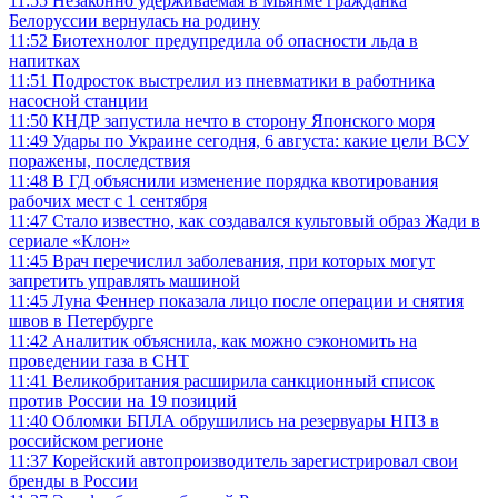
11:55
Незаконно удерживаемая в Мьянме гражданка
Белоруссии вернулась на родину
11:52
Биотехнолог предупредила об опасности льда в
напитках
11:51
Подросток выстрелил из пневматики в работника
насосной станции
11:50
КНДР запустила нечто в сторону Японского моря
11:49
Удары по Украине сегодня, 6 августа: какие цели ВСУ
поражены, последствия
11:48
В ГД объяснили изменение порядка квотирования
рабочих мест с 1 сентября
11:47
Стало известно, как создавался культовый образ Жади в
сериале «Клон»
11:45
Врач перечислил заболевания, при которых могут
запретить управлять машиной
11:45
Луна Феннер показала лицо после операции и снятия
швов в Петербурге
11:42
Аналитик объяснила, как можно сэкономить на
проведении газа в СНТ
11:41
Великобритания расширила санкционный список
против России на 19 позиций
11:40
Обломки БПЛА обрушились на резервуары НПЗ в
российском регионе
11:37
Корейский автопроизводитель зарегистрировал свои
бренды в России