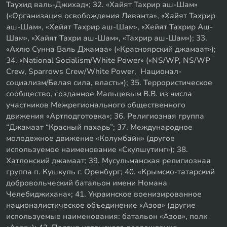
Таухид валь-Джихад»; 32. «Хайят Тахрир аш-Шам»
(«Организация освобождения Леванта», «Хайят Тахрир
аш-Шам», «Хейят Тахрир аш-Шам», «Хейят Тахрир Аш-
Шам», «Хайят Тахри аш-Шам», «Тахрир аш-Шам»); 33.
«Ахлю Сунна Валь Джамаа» («Красноярский джамаат»);
34. «National Socialism/White Power» («NS/WP, NS/WP
Crew, Sparrows Crew/White Power, Национал-
социализм/Белая сила, власть»); 35. Террористическое
сообщество, созданное Мальцевым В.В. из числа
участников Межрегионального общественного
движения «Артподготовка»; 36. Религиозная группа
“Джамаат “Красный пахарь”; 37. Международное
молодежное движение «Колумбайн» (другое
используемое наименование «Скулшутинг»); 38.
Хатлонский джамаат; 39. Мусульманская религиозная
группа п. Кушкуль г. Оренбург; 40. «Крымско-татарский
добровольческий батальон имени Номана
Челебиджихана»; 41. Украинское военизированное
националистическое объединение «Азов» (другие
используемые наименования: батальон «Азов», полк