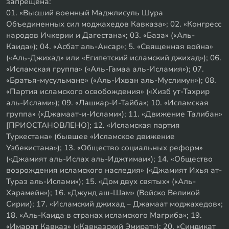
запрещена:
01. «Высший военный Маджлисуль Шура
Объединенных сил моджахедов Кавказа»; 02. «Конгресс
народов Ичкерии и Дагестана»; 03. «База» («Аль-
Каида»); 04. «Асбат аль-Ансар»; 5. «Священная война»
(«Аль-Джихад» или «Египетский исламский джихад»); 06.
«Исламская группа» («Аль-Гамаа аль-Исламия»); 07.
«Братья-мусульмане» («Аль-Ихван аль-Муслимун»); 08.
«Партия исламского освобождения» («Хизб ут-Тахрир
аль-Ислами»); 09. «Лашкар-И-Тайба»; 10. «Исламская
группа» («Джамаат-и-Ислами»); 11. «Движение Талибан»
[ПРИОСТАНОВЛЕНО]; 12. «Исламская партия
Туркестана» (бывшее «Исламское движение
Узбекистана»); 13. «Общество социальных реформ»
(«Джамият аль-Ислах аль-Иджтимаи»); 14. «Общество
возрождения исламского наследия» («Джамият Ихья ат-
Тураз аль-Ислами»); 15. «Дом двух святых» («Аль-
Харамейн»); 16. «Джунд аш-Шам» (Войско Великой
Сирии); 17. «Исламский джихад – Джамаат моджахедов»;
18. «Аль-Каида в странах исламского Магриба»; 19.
«Имарат Кавказ» («Кавказский Эмират»); 20. «Синдикат