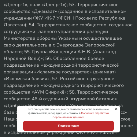
«Днепр-1», полк «Днепр-1»); 53. Террористическое
сообщество «Джамаат» (созданное в исправительном
учреждении ФКУ ИК-7 УФСИН России по Республике
Дагестан); 54. Террористическое сообщество, созданное
сотрудниками Главного управления разведки
Министерства обороны Украины и осуществлявшее
свою деятельность в г. Энергодаре Запорожской
области; 55. Группа «Концепция А.Н.В. (Авангард
Народной Воли)»; 56. Обособленное боевое
подразделение международной террористической
организации «Исламское государство» (джамаат)
«Исламская баккия»; 57. Российское структурное
подразделение международного террористического
сообщества «АУМ Синрикё»; 58. Террористическое
сообщество 46-й отдельный штурмовой батальон
«Донбасс» Вооруженных сил Украины, созданное на
Используя сайт news.ru, вы соглашаетесь с использованием
базе батальона территориальной обороны «Донбасс»
файлов cookie, в порядке, описанном в
Политике обработки
персональных данных
.
Национальной гвардии Украины; 59. Террористическое
сообщество «Ахлю ас-Сунна ва-ль-Джамаат» (созданное
Подтверждаю
в исправительном учреждении ФКУ ИК-2 УФСИН