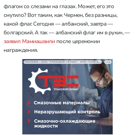
флагом со слезами на глазах. Может, его это
смутило? Вот таким, как Чермен, без разницы,
какой флаг. Сегодня — албанский, завтра —
болгарский. А так — албанский флаг им в руки», —
заявил Мамиашвили
после церемонии
награждения.
РЕКЛАМА • ООО "ТРАНСВЭЙ СЕРВИС", ИНН 7724814198