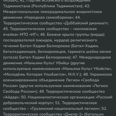
«Азов»); 42. Партия исламского возрождения
Таджикистана (Республика Таджикистан); 43.
Межрегиональное леворадикальное анархистское
движение «Народная самооборона»; 44.
Террористическое сообщество «Дуббайский джамаат»;
45. Террористическое сообщество – «московская
ячейка» МТО «ИГ»; 46. Боевое крыло группы (вирда)
последователей (мюидов, мурдов) религиозного
течения Батал-Хаджи Белхороева (Батал-Хаджи,
баталхаджинцев, белхороевцев, тариката шейха овлия
(устаза) Батал-Хаджи Белхороева); 47. Международное
движение «Маньяки Культ Убийц» (другие
используемые наименования «Маньяки Культ Убийств»,
«Молодёжь Которая Улыбается», М.К.У.); 48. Украинское
военизированное объединение Легион «Свобода
России» (другое используемое наименование «Легион
Свобода России»); 49. Террористическое сообщество
«Айдар»; 50. Националистическая организация «Русский
добровольческий корпус»; 51. Террористическое
сообщество – «Грузинский национальный легион»; 52.
Террористическое сообщество «Днепр-1» (батальон