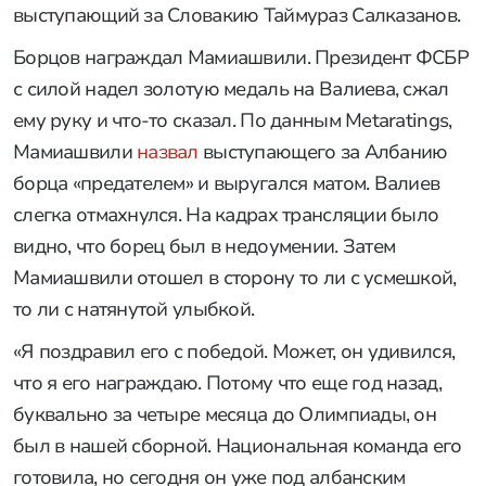
выступающий за Словакию Таймураз Салказанов.
Борцов награждал Мамиашвили. Президент ФСБР
с силой надел золотую медаль на Валиева, сжал
ему руку и что-то сказал. По данным Metaratings,
Мамиашвили
назвал
выступающего за Албанию
борца «предателем» и выругался матом. Валиев
слегка отмахнулся. На кадрах трансляции было
видно, что борец был в недоумении. Затем
Мамиашвили отошел в сторону то ли с усмешкой,
то ли с натянутой улыбкой.
«Я поздравил его с победой. Может, он удивился,
что я его награждаю. Потому что еще год назад,
буквально за четыре месяца до Олимпиады, он
был в нашей сборной. Национальная команда его
готовила, но сегодня он уже под албанским