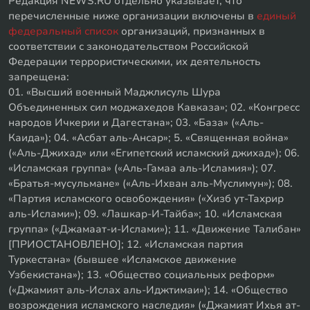
Редакция NEWS.RU отдельно указывает, что
перечисленные ниже организации включены в
единый
федеральный список
организаций, признанных в
соответствии с законодательством Российской
Федерации террористическими, их деятельность
запрещена:
01. «Высший военный Маджлисуль Шура
Объединенных сил моджахедов Кавказа»; 02. «Конгресс
народов Ичкерии и Дагестана»; 03. «База» («Аль-
Каида»); 04. «Асбат аль-Ансар»; 5. «Священная война»
(«Аль-Джихад» или «Египетский исламский джихад»); 06.
«Исламская группа» («Аль-Гамаа аль-Исламия»); 07.
«Братья-мусульмане» («Аль-Ихван аль-Муслимун»); 08.
«Партия исламского освобождения» («Хизб ут-Тахрир
аль-Ислами»); 09. «Лашкар-И-Тайба»; 10. «Исламская
группа» («Джамаат-и-Ислами»); 11. «Движение Талибан»
[ПРИОСТАНОВЛЕНО]; 12. «Исламская партия
Туркестана» (бывшее «Исламское движение
Узбекистана»); 13. «Общество социальных реформ»
(«Джамият аль-Ислах аль-Иджтимаи»); 14. «Общество
возрождения исламского наследия» («Джамият Ихья ат-