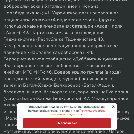
добровольческий батальон имени Номана
Челебиджихана»; 41. Украинское военизированное
националистическое объединение «Азов» (другие
используемые наименования: батальон «Азов», полк
«Азов»); 42. Партия исламского возрождения
Таджикистана (Республика Таджикистан); 43.
Межрегиональное леворадикальное анархистское
движение «Народная самооборона»; 44.
Террористическое сообщество «Дуббайский джамаат»;
45. Террористическое сообщество – «московская
ячейка» МТО «ИГ»; 46. Боевое крыло группы (вирда)
последователей (мюидов, мурдов) религиозного
течения Батал-Хаджи Белхороева (Батал-Хаджи,
баталхаджинцев, белхороевцев, тариката шейха овлия
(устаза) Батал-Хаджи Белхороева); 47. Международное
движение «Маньяки Культ Убийц» (другие
Используя сайт news.ru, вы соглашаетесь с использованием
используемые наименования «Маньяки Культ Убийств»,
файлов cookie, в порядке, описанном в
Политике обработки
персональных данных
.
«Молодёжь Которая Улыбается», М.К.У.); 48. Украинское
Подтверждаю
военизированное объединение Легион «Свобода
России» (другое используемое наименование «Легион