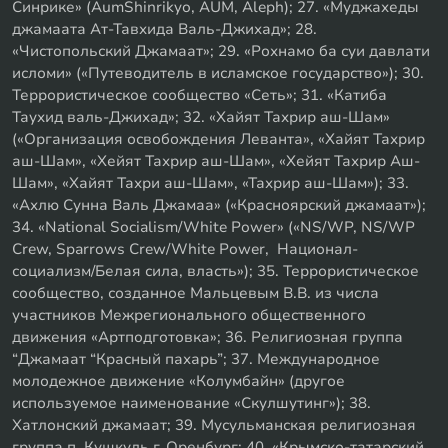
Синрике» (AumShinrikyo, AUM, Aleph); 27. «Муджахеды
джамаата Ат-Тавхида Валь-Джихад»; 28.
«Чистопольский Джамаат»; 29. «Рохнамо ба суи давлати
исломи» («Путеводитель в исламское государство»); 30.
Террористическое сообщество «Сеть»; 31. «Катиба
Таухид валь-Джихад»; 32. «Хайят Тахрир аш-Шам»
(«Организация освобождения Леванта», «Хайят Тахрир
аш-Шам», «Хейят Тахрир аш-Шам», «Хейят Тахрир Аш-
Шам», «Хайят Тахри аш-Шам», «Тахрир аш-Шам»); 33.
«Ахлю Сунна Валь Джамаа» («Красноярский джамаат»);
34. «National Socialism/White Power» («NS/WP, NS/WP
Crew, Sparrows Crew/White Power, Национал-
социализм/Белая сила, власть»); 35. Террористическое
сообщество, созданное Мальцевым В.В. из числа
участников Межрегионального общественного
движения «Артподготовка»; 36. Религиозная группа
“Джамаат “Красный пахарь”; 37. Международное
молодежное движение «Колумбайн» (другое
используемое наименование «Скулшутинг»); 38.
Хатлонский джамаат; 39. Мусульманская религиозная
группа п. Кушкуль г. Оренбург; 40. «Крымско-татарский