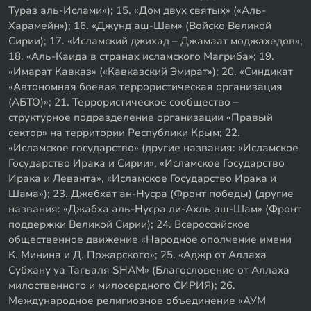
Тураз аль-Ислами»); 15. «Дом двух святых» («Аль-
Харамейн»); 16. «Джунд аш-Шам» (Войско Великой
Сирии); 17. «Исламский джихад – Джамаат моджахедов»;
18. «Аль-Каида в странах исламского Магриба»; 19.
«Имарат Кавказ» («Кавказский Эмират»); 20. «Синдикат
«Автономная боевая террористическая организация
(АБТО)»; 21. Террористическое сообщество –
структурное подразделение организации «Правый
сектор» на территории Республики Крым; 22.
«Исламское государство» (другие названия: «Исламское
Государство Ирака и Сирии», «Исламское Государство
Ирака и Леванта», «Исламское Государство Ирака и
Шама»); 23. Джебхат ан-Нусра (Фронт победы) (другие
названия: «Джабха аль-Нусра ли-Ахль аш-Шам» (Фронт
поддержки Великой Сирии); 24. Всероссийское
общественное движение «Народное ополчение имени
К. Минина и Д. Пожарского»; 25. «Аджр от Аллаха
Субхану уа Тагьаля SHAM» (Благословение от Аллаха
милоственного и милосердного СИРИЯ); 26.
Международное религиозное объединение «АУМ