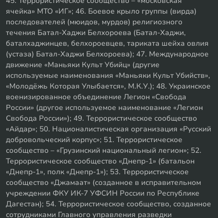
45. Террористическое сообщество – «московская
ячейка» МТО «ИГ»; 46. Боевое крыло группы (вирда)
последователей (мюидов, мурдов) религиозного
течения Батал-Хаджи Белхороева (Батал-Хаджи,
баталхаджинцев, белхороевцев, тариката шейха овлия
(устаза) Батал-Хаджи Белхороева); 47. Международное
движение «Маньяки Культ Убийц» (другие
используемые наименования «Маньяки Культ Убийств»,
«Молодёжь Которая Улыбается», М.К.У.); 48. Украинское
военизированное объединение Легион «Свобода
России» (другое используемое наименование «Легион
Свобода России»); 49. Террористическое сообщество
«Айдар»; 50. Националистическая организация «Русский
добровольческий корпус»; 51. Террористическое
сообщество – «Грузинский национальный легион»; 52.
Террористическое сообщество «Днепр-1» (батальон
«Днепр-1», полк «Днепр-1»); 53. Террористическое
сообщество «Джамаат» (созданное в исправительном
учреждении ФКУ ИК-7 УФСИН России по Республике
Дагестан); 54. Террористическое сообщество, созданное
сотрудниками Главного управления разведки