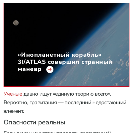
«Инопланетный корабль»
3I/ATLAS совершил странный
маневр
Ученые
давно ищут «единую теорию всего».
Вероятно, гравитация — последний недостающий
элемент.
Опасности реальны