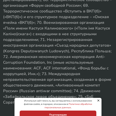
организация «Форум свободной России»; 69.
Террористическое сообщество «Вступить в ВКП(б)»
(«ВКП(б)») и его структурное подразделение – «Омская
ячейка «ВКП(б)»; 70. Военизированная организация
«Полк имени Кастуся Калиновского» («Полк iмя Кастуся
Калiноўскага») с входящими в нее структурными
подразделениями; 71. Незарегистрированная
иностранная организация «Съезд народных депутатов»
(Kongres Deputowanych Ludowych), Республика Польша;
72. Американская некоммерческая корпорация Anti-
Corruption Foundation, Inc (иные используемые
наименования: ACF, ACF international, «Фонд борьбы с
коррупцией, Инк.»); 73. Международная
неправительственная организация, созданная в форме
общественного движения, «Антивоенный комитет
России» (Russian antiwar committee); 74. Движение
«Забайкальское левое объединение»; 75. «SxE
Используя сайт news.ru, вы соглашаетесь с использованием
Соратники с Уфы»
файлов cookie, в порядке, описанном в
Политике обработки
персональных данных
.
Подтверждаю