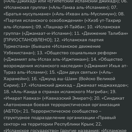
(«Аль-Джихад» или «Египетский исламский джихад»); 06.
«Исламская группа» («Аль-Гамаа аль-Исламия»); 07.
«Братья-мусульмане» («Аль-Ихван аль-Муслимун»); 08.
«Партия исламского освобождения» («Хизб ут-Тахрир
аль-Ислами»); 09. «Лашкар-И-Тайба»; 10. «Исламская
группа» («Джамаат-и-Ислами»); 11. «Движение Талибан»
[ПРИОСТАНОВЛЕНО]; 12. «Исламская партия
Туркестана» (бывшее «Исламское движение
Узбекистана»); 13. «Общество социальных реформ»
(«Джамият аль-Ислах аль-Иджтимаи»); 14. «Общество
возрождения исламского наследия» («Джамият Ихья ат-
Тураз аль-Ислами»); 15. «Дом двух святых» («Аль-
Харамейн»); 16. «Джунд аш-Шам» (Войско Великой
Сирии); 17. «Исламский джихад – Джамаат моджахедов»;
18. «Аль-Каида в странах исламского Магриба»; 19.
«Имарат Кавказ» («Кавказский Эмират»); 20. «Синдикат
«Автономная боевая террористическая организация
(АБТО)»; 21. Террористическое сообщество –
структурное подразделение организации «Правый
сектор» на территории Республики Крым; 22.
«Исламское государство» (другие названия: «Исламское