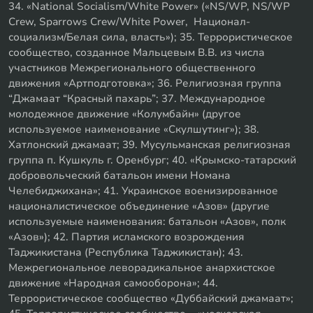
34. «National Socialism/White Power» («NS/WP, NS/WP
Crew, Sparrows Crew/White Power, Национал-
социализм/Белая сила, власть»); 35. Террористическое
сообщество, созданное Мальцевым В.В. из числа
участников Межрегионального общественного
движения «Артподготовка»; 36. Религиозная группа
“Джамаат “Красный пахарь”; 37. Международное
молодежное движение «Колумбайн» (другое
используемое наименование «Скулшутинг»); 38.
Хатлонский джамаат; 39. Мусульманская религиозная
группа п. Кушкуль г. Оренбург; 40. «Крымско-татарский
добровольческий батальон имени Номана
Челебиджихана»; 41. Украинское военизированное
националистическое объединение «Азов» (другие
используемые наименования: батальон «Азов», полк
«Азов»); 42. Партия исламского возрождения
Таджикистана (Республика Таджикистан); 43.
Межрегиональное леворадикальное анархистское
движение «Народная самооборона»; 44.
Террористическое сообщество «Дуббайский джамаат»;