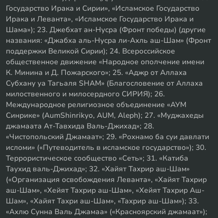
Государство Ирака и Сирии», «Исламское Государство
Ирака и Леванта», «Исламское Государство Ирака и
Шама»); 23. Джебхат ан-Нусра (Фронт победы) (другие
названия: «Джабха аль-Нусра ли-Ахль аш-Шам» (Фронт
поддержки Великой Сирии); 24. Всероссийское
общественное движение «Народное ополчение имени
К. Минина и Д. Пожарского»; 25. «Аджр от Аллаха
Субхану уа Тагьаля SHAM» (Благословение от Аллаха
милоственного и милосердного СИРИЯ); 26.
Международное религиозное объединение «АУМ
Синрике» (AumShinrikyo, AUM, Aleph); 27. «Муджахеды
джамаата Ат-Тавхида Валь-Джихад»; 28.
«Чистопольский Джамаат»; 29. «Рохнамо ба суи давлати
исломи» («Путеводитель в исламское государство»); 30.
Террористическое сообщество «Сеть»; 31. «Катиба
Таухид валь-Джихад»; 32. «Хайят Тахрир аш-Шам»
(«Организация освобождения Леванта», «Хайят Тахрир
аш-Шам», «Хейят Тахрир аш-Шам», «Хейят Тахрир Аш-
Шам», «Хайят Тахри аш-Шам», «Тахрир аш-Шам»); 33.
«Ахлю Сунна Валь Джамаа» («Красноярский джамаат»);