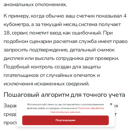
аномальных отклонениях.
К примеру, когда обычно ваш счетчик показывал 4
кубометра, а за текущий месяц система получает
18, сервис пометит ввод как ошибочный. При
подобном сценарии расчетная служба имеет право
запросить подтверждение, детальный снимок
дисплея или выслать сотрудника для проверки.
Подобный контроль создан для защиты
плательщиков от случайных опечаток и
исключения искаженных сведений.
Пошаговый алгоритм для точного учета
Заранее позаботиться о сохранности семейных
Используя сайт news.ru, вы соглашаетесь с использованием
файлов cookie, в порядке, описанном в
Политике обработки
персональных данных
.
средств и избавиться от лишней суеты помогут
Подтверждаю
простые и надежные шаги: