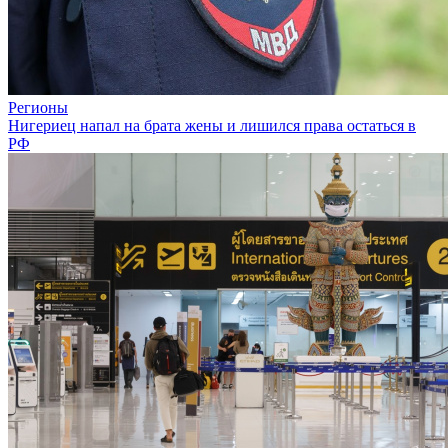
Регионы
Нигериец напал на брата жены и лишился права остаться в
РФ