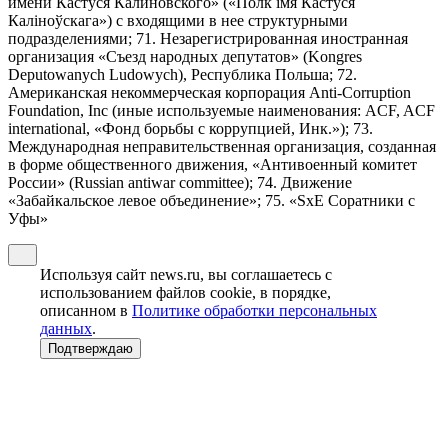
имени Кастуся Калиновского» («Полк iмя Кастуся
Калiноўскага») с входящими в нее структурными
подразделениями; 71. Незарегистрированная иностранная
организация «Съезд народных депутатов» (Kongres
Deputowanych Ludowych), Республика Польша; 72.
Американская некоммерческая корпорация Anti-Corruption
Foundation, Inc (иные используемые наименования: ACF, ACF
international, «Фонд борьбы с коррупцией, Инк.»); 73.
Международная неправительственная организация, созданная
в форме общественного движения, «Антивоенный комитет
России» (Russian antiwar committee); 74. Движение
«Забайкальское левое объединение»; 75. «SxE Соратники с
Уфы»
Используя сайт news.ru, вы соглашаетесь с
использованием файлов cookie, в порядке,
описанном в
Политике обработки персональных
данных
.
Подтверждаю