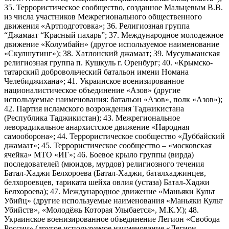
35. Террористическое сообщество, созданное Мальцевым В.В.
из числа участников Межрегионального общественного
движения «Артподготовка»; 36. Религиозная группа
“Джамаат “Красный пахарь”; 37. Международное молодежное
движение «Колумбайн» (другое используемое наименование
«Скулшутинг»); 38. Хатлонский джамаат; 39. Мусульманская
религиозная группа п. Кушкуль г. Оренбург; 40. «Крымско-
татарский добровольческий батальон имени Номана
Челебиджихана»; 41. Украинское военизированное
националистическое объединение «Азов» (другие
используемые наименования: батальон «Азов», полк «Азов»);
42. Партия исламского возрождения Таджикистана
(Республика Таджикистан); 43. Межрегиональное
леворадикальное анархистское движение «Народная
самооборона»; 44. Террористическое сообщество «Дуббайский
джамаат»; 45. Террористическое сообщество – «московская
ячейка» МТО «ИГ»; 46. Боевое крыло группы (вирда)
последователей (мюидов, мурдов) религиозного течения
Батал-Хаджи Белхороева (Батал-Хаджи, баталхаджинцев,
белхороевцев, тариката шейха овлия (устаза) Батал-Хаджи
Белхороева); 47. Международное движение «Маньяки Культ
Убийц» (другие используемые наименования «Маньяки Культ
Убийств», «Молодёжь Которая Улыбается», М.К.У.); 48.
Украинское военизированное объединение Легион «Свобода
России» (другое используемое наименование «Легион