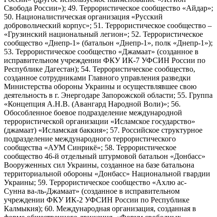
Свобода России»); 49. Террористическое сообщество «Айдар»;
50. Националистическая организация «Русский
добровольческий корпус»; 51. Террористическое сообщество –
«Грузинский национальный легион»; 52. Террористическое
сообщество «Днепр-1» (батальон «Днепр-1», полк «Днепр-1»);
53. Террористическое сообщество «Джамаат» (созданное в
исправительном учреждении ФКУ ИК-7 УФСИН России по
Республике Дагестан); 54. Террористическое сообщество,
созданное сотрудниками Главного управления разведки
Министерства обороны Украины и осуществлявшее свою
деятельность в г. Энергодаре Запорожской области; 55. Группа
«Концепция А.Н.В. (Авангард Народной Воли)»; 56.
Обособленное боевое подразделение международной
террористической организации «Исламское государство»
(джамаат) «Исламская баккия»; 57. Российское структурное
подразделение международного террористического
сообщества «АУМ Синрикё»; 58. Террористическое
сообщество 46-й отдельный штурмовой батальон «Донбасс»
Вооруженных сил Украины, созданное на базе батальона
территориальной обороны «Донбасс» Национальной гвардии
Украины; 59. Террористическое сообщество «Ахлю ас-
Сунна ва-ль-Джамаат» (созданное в исправительном
учреждении ФКУ ИК-2 УФСИН России по Республике
Калмыкия); 60. Международная организация, созданная в