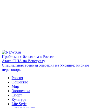
Проблемы с бензином в России
Атака США на Венесуэлу
Специальная военная операция на Украине: мирные
переговоры
Россия
Общество
Мир
Экономика
Спорт
Культура
Life Style