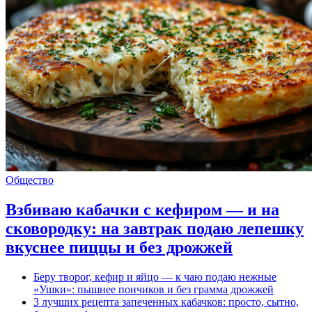
Общество
Взбиваю кабачки с кефиром — и на
сковородку: на завтрак подаю лепешку
вкуснее пиццы и без дрожжей
Беру творог, кефир и яйцо — к чаю подаю нежные
«Ушки»: пышнее пончиков и без грамма дрожжей
3 лучших рецепта запеченных кабачков: просто, сытно,