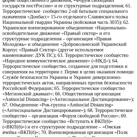
форме общественного движения, «Форум свободных
государств постРоссии» и ее структурные подразделения; 61.
Террористическое сообщество 2-ой батальон специального
назначения «Донбасс» 15-го отдельного Славянского полка
Национальной гвардии Украины (войсковая часть 3035); 62.
Украинское военизированное объединение «Национально-
освободительное движение «Правый сектор» и его
структурные подразделения – организация «Правая
Молодежь» и объединение «Добровольческий Украинский
Корпус «Правый Сектор» (другое используемое
наименование: ДУК ПС); 63. Террористическое сообщество
«Народное коммунистическое движение» («НКД»); 64.
Террористическое сообщество, созданное для подготовки и
совершения на территории г. Перми в целях оказания помощи
Службе безопасности Украины и Украине диверсионно-
террористических актов, направленных против безопасности
Российской Федерации; 65. Террористическое сообщество
«Мегионский джамаат»; 66. Общественная организация
«Antisocial Distancing» («Антисоциальное Дистанцирование»);
67. Объединение «Рок-группа «Antisocial Distancing»
(«Антисоциальное Дистанцирование»); 68. Террористическое
сообщество – организация «Форум свободной России»; 69.
Террористическое сообщество «Вступить в ВКП(б)»
(«ВКП(б)») и его структурное подразделение – «Омская
ячейка «ВКП(б)»; 70. Военизированная организация «Полк