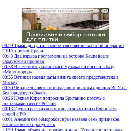
РЕКЛАМА • ООО СТРОИТЕЛЬНЫЙ ТОРГОВЫЙ ДОМ «ПЕТРОВИЧ», ИНН 7802348846
00:59
Трамп допустил скорое завершение военной операции
США против Ирана
00:43
Два взрыва прогремели на острове Кешм возле
Ормузского пролива
00:38
Известного украинского музыканта внесли в базу
«Миротворца»
00:35
Ватикан назвал даты визита своего представителя в
Москву
00:30
Четыре человека пострадали при атаках дронов ВСУ на
Белгородскую область
00:26
Южная Корея попросила Британию помочь с
поставками газа из России
00:13
Грушко рассказал о последствиях отказа Европы от
связей с РФ
00:01
Анемия без обмороков: врач назвала семь признаков,
которые легко пропустить
23:59
Трамп объяснил, почему отказал Украине в поставках