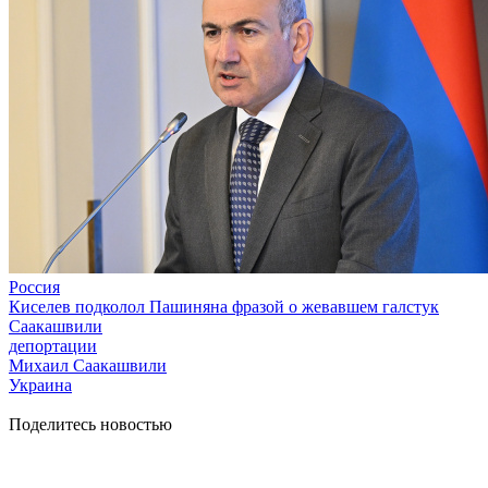
Россия
Киселев подколол Пашиняна фразой о жевавшем галстук
Саакашвили
депортации
Михаил Саакашвили
Украина
Поделитесь новостью