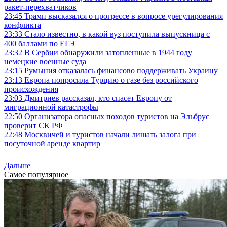
ракет-перехватчиков
23:45
Трамп высказался о прогрессе в вопросе урегулирования
конфликта
23:33
Стало известно, в какой вуз поступила выпускница с
400 баллами по ЕГЭ
23:32
В Сербии обнаружили затопленные в 1944 году
немецкие военные суда
23:15
Румыния отказалась финансово поддерживать Украину
23:13
Европа попросила Турцию о газе без российского
происхождения
23:03
Дмитриев рассказал, кто спасет Европу от
миграционной катастрофы
22:50
Организатора опасных походов туристов на Эльбрус
проверит СК РФ
22:48
Москвичей и туристов начали лишать залога при
посуточной аренде квартир
Дальше
Самое популярное