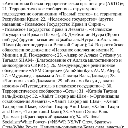
«Автономная боевая террористическая организация (АБТО)»;
21. Террористическое сообщество – структурное
подразделение организации «Правый сектор» на территории
Республики Крым; 22. «Исламское государство» (другие
названия: «Исламское Государство Ирака и Сирии»,
«Исламское Государство Ирака и Леванта», «Исламское
Государство Ирака и Шама»); 23. Джебхат ан-Нусра (Фронт
победы) (другие названия: «Джабха аль-Нусра ли-Ахль аш-
Шам» (Фронт поддержки Великой Сирии); 24. Всероссийское
общественное движение «Народное ополчение имени К.
Минина и Д. Пожарского»; 25. «Аджр от Аллаха Субхану уа
Тагьаля SHAM» (Благословение от Аллаха милоственного и
милосердного СИРИЯ); 26. Международное религиозное
объединение «АУМ Синрике» (AumShinrikyo, AUM, Aleph);
27. «Муджахеды джамаата Ат-Тавхида Валь-Джихад»; 28.
«Чистопольский Джамаат»; 29. «Рохнамо ба суи давлати
исломи» («Путеводитель в исламское государство»); 30.
Террористическое сообщество «Сеть»; 31. «Катиба Таухид
валь-Джихад»; 32. «Хайят Тахрир аш-Шам» («Организация
освобождения Леванта», «Хайят Тахрир аш-Шам», «Хейят
Тахрир аш-Шам», «Хейят Тахрир Аш-Шам», «Хайят Тахри
аш-Шам», «Тахрир аш-Шам»); 33. «Ахлю Сунна Валь
Джамаа» («Красноярский джамаат»); 34. «National
Socialism/White Power» («NS/WP, NS/WP Crew, Sparrows
Crew/White Power, Национал-социализм/Белая сила, власть»);