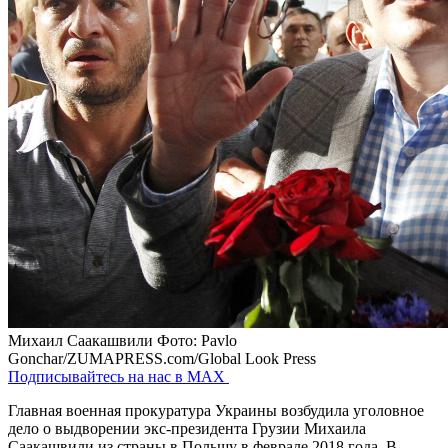
Михаил Саакашвили
Фото: Pavlo
Gonchar/ZUMAPRESS.com/Global Look Press
Подписывайтесь на нас в MAX
Главная военная прокуратура Украины возбудила уголовное
дело о выдворении экс-президента Грузии Михаила
Саакашвили из страны в Польшу в феврале 2018 года. В