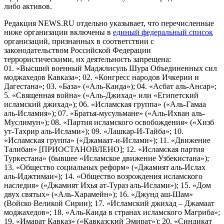
либо активов.
Редакция NEWS.RU отдельно указывает, что перечисленные
ниже организации включены в
единый федеральный список
организаций, признанных в соответствии с
законодательством Российской Федерации
террористическими, их деятельность запрещена:
01. «Высший военный Маджлисуль Шура Объединенных сил
моджахедов Кавказа»; 02. «Конгресс народов Ичкерии и
Дагестана»; 03. «База» («Аль-Каида»); 04. «Асбат аль-Ансар»;
5. «Священная война» («Аль-Джихад» или «Египетский
исламский джихад»); 06. «Исламская группа» («Аль-Гамаа
аль-Исламия»); 07. «Братья-мусульмане» («Аль-Ихван аль-
Муслимун»); 08. «Партия исламского освобождения» («Хизб
ут-Тахрир аль-Ислами»); 09. «Лашкар-И-Тайба»; 10.
«Исламская группа» («Джамаат-и-Ислами»); 11. «Движение
Талибан» [ПРИОСТАНОВЛЕНО]; 12. «Исламская партия
Туркестана» (бывшее «Исламское движение Узбекистана»);
13. «Общество социальных реформ» («Джамият аль-Ислах
аль-Иджтимаи»); 14. «Общество возрождения исламского
наследия» («Джамият Ихья ат-Тураз аль-Ислами»); 15. «Дом
двух святых» («Аль-Харамейн»); 16. «Джунд аш-Шам»
(Войско Великой Сирии); 17. «Исламский джихад – Джамаат
моджахедов»; 18. «Аль-Каида в странах исламского Магриба»;
19. «Имарат Кавказ» («Кавказский Эмират»); 20. «Синдикат