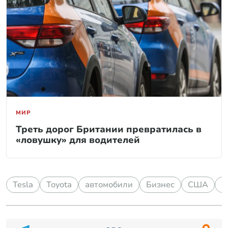
МИР
Треть дорог Британии превратилась в
«ловушку» для водителей
Tesla
Toyota
автомобили
Бизнес
США
Э