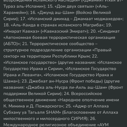
возрождения исламского наследия» («Джамият Ихья ат-
Тураз аль-Ислами»); 15. «Дом двух святых» («Аль-
Харамейн»); 16. «Джунд аш-Шам» (Войско Великой
Сирии); 17. «Исламский джихад – Джамаат моджахедов»;
18. «Аль-Каида в странах исламского Магриба»; 19.
«Имарат Кавказ» («Кавказский Эмират»); 20. «Синдикат
«Автономная боевая террористическая организация
(АБТО)»; 21. Террористическое сообщество –
структурное подразделение организации «Правый
сектор» на территории Республики Крым; 22.
«Исламское государство» (другие названия: «Исламское
Государство Ирака и Сирии», «Исламское Государство
Ирака и Леванта», «Исламское Государство Ирака и
Шама»); 23. Джебхат ан-Нусра (Фронт победы) (другие
названия: «Джабха аль-Нусра ли-Ахль аш-Шам» (Фронт
поддержки Великой Сирии); 24. Всероссийское
общественное движение «Народное ополчение имени
К. Минина и Д. Пожарского»; 25. «Аджр от Аллаха
Субхану уа Тагьаля SHAM» (Благословение от Аллаха
милоственного и милосердного СИРИЯ); 26.
Международное религиозное объединение «АУМ