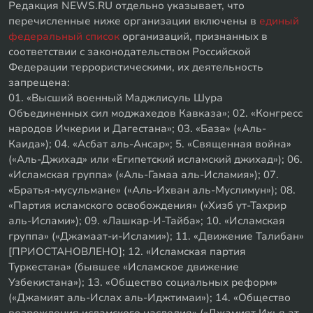
Редакция NEWS.RU отдельно указывает, что
перечисленные ниже организации включены в
единый
федеральный список
организаций, признанных в
соответствии с законодательством Российской
Федерации террористическими, их деятельность
запрещена:
01. «Высший военный Маджлисуль Шура
Объединенных сил моджахедов Кавказа»; 02. «Конгресс
народов Ичкерии и Дагестана»; 03. «База» («Аль-
Каида»); 04. «Асбат аль-Ансар»; 5. «Священная война»
(«Аль-Джихад» или «Египетский исламский джихад»); 06.
«Исламская группа» («Аль-Гамаа аль-Исламия»); 07.
«Братья-мусульмане» («Аль-Ихван аль-Муслимун»); 08.
«Партия исламского освобождения» («Хизб ут-Тахрир
аль-Ислами»); 09. «Лашкар-И-Тайба»; 10. «Исламская
группа» («Джамаат-и-Ислами»); 11. «Движение Талибан»
[ПРИОСТАНОВЛЕНО]; 12. «Исламская партия
Туркестана» (бывшее «Исламское движение
Узбекистана»); 13. «Общество социальных реформ»
(«Джамият аль-Ислах аль-Иджтимаи»); 14. «Общество