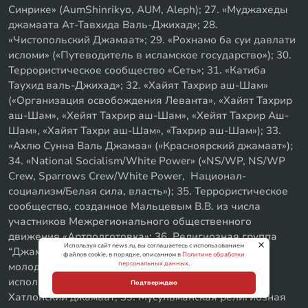
Синрике» (AumShinrikyo, AUM, Aleph); 27. «Муджахеды
джамаата Ат-Тавхида Валь-Джихад»; 28.
«Чистопольский Джамаат»; 29. «Рохнамо ба суи давлати
исломи» («Путеводитель в исламское государство»); 30.
Террористическое сообщество «Сеть»; 31. «Катиба
Таухид валь-Джихад»; 32. «Хайят Тахрир аш-Шам»
(«Организация освобождения Леванта», «Хайят Тахрир
аш-Шам», «Хейят Тахрир аш-Шам», «Хейят Тахрир Аш-
Шам», «Хайят Тахри аш-Шам», «Тахрир аш-Шам»); 33.
«Ахлю Сунна Валь Джамаа» («Красноярский джамаат»);
34. «National Socialism/White Power» («NS/WP, NS/WP
Crew, Sparrows Crew/White Power, Национал-
социализм/Белая сила, власть»); 35. Террористическое
сообщество, созданное Мальцевым В.В. из числа
участников Межрегионального общественного
движения «Артподготовка»; 36. Религиозная группа
Используя сайт news.ru, вы соглашаетесь с использованием
“Джамаат “Красный пахарь”; 37. Международное
файлов cookie, в порядке, описанном в
Политике обработки
персональных данных
.
молодежное движение «Колумбайн» (другое
используемое наименование «Скулшутинг»); 38.
Подтверждаю
Хатлонский джамаат; 39. Мусульманская религиозная