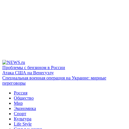
Проблемы с бензином в России
Атака США на Венесуэлу
Специальная военная операция на Украине: мирные
переговоры
Россия
Общество
Мир
Экономика
Спорт
Культура
Life Style