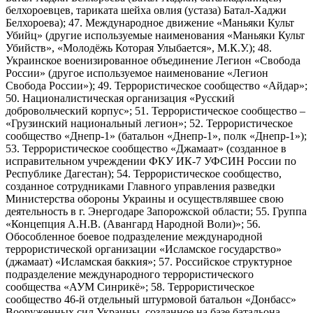
белхороевцев, тариката шейха овлия (устаза) Батал-Хаджи
Белхороева); 47. Международное движение «Маньяки Культ
Убийц» (другие используемые наименования «Маньяки Культ
Убийств», «Молодёжь Которая Улыбается», М.К.У.); 48.
Украинское военизированное объединение Легион «Свобода
России» (другое используемое наименование «Легион
Свобода России»); 49. Террористическое сообщество «Айдар»;
50. Националистическая организация «Русский
добровольческий корпус»; 51. Террористическое сообщество –
«Грузинский национальный легион»; 52. Террористическое
сообщество «Днепр-1» (батальон «Днепр-1», полк «Днепр-1»);
53. Террористическое сообщество «Джамаат» (созданное в
исправительном учреждении ФКУ ИК-7 УФСИН России по
Республике Дагестан); 54. Террористическое сообщество,
созданное сотрудниками Главного управления разведки
Министерства обороны Украины и осуществлявшее свою
деятельность в г. Энергодаре Запорожской области; 55. Группа
«Концепция А.Н.В. (Авангард Народной Воли)»; 56.
Обособленное боевое подразделение международной
террористической организации «Исламское государство»
(джамаат) «Исламская баккия»; 57. Российское структурное
подразделение международного террористического
сообщества «АУМ Синрикё»; 58. Террористическое
сообщество 46-й отдельный штурмовой батальон «Донбасс»
Вооруженных сил Украины, созданное на базе батальона