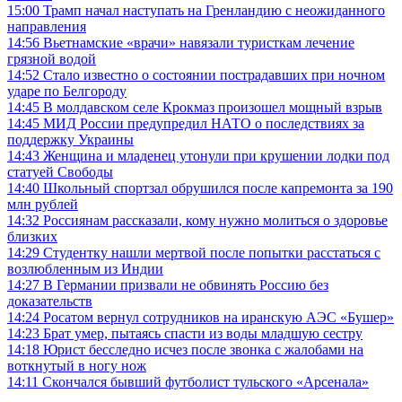
15:00
Трамп начал наступать на Гренландию с неожиданного
направления
14:56
Вьетнамские «врачи» навязали туристкам лечение
грязной водой
14:52
Стало известно о состоянии пострадавших при ночном
ударе по Белгороду
14:45
В молдавском селе Крокмаз произошел мощный взрыв
14:45
МИД России предупредил НАТО о последствиях за
поддержку Украины
14:43
Женщина и младенец утонули при крушении лодки под
статуей Свободы
14:40
Школьный спортзал обрушился после капремонта за 190
млн рублей
14:32
Россиянам рассказали, кому нужно молиться о здоровье
близких
14:29
Студентку нашли мертвой после попытки расстаться с
возлюбленным из Индии
14:27
В Германии призвали не обвинять Россию без
доказательств
14:24
Росатом вернул сотрудников на иранскую АЭС «Бушер»
14:23
Брат умер, пытаясь спасти из воды младшую сестру
14:18
Юрист бесследно исчез после звонка с жалобами на
воткнутый в ногу нож
14:11
Скончался бывший футболист тульского «Арсенала»