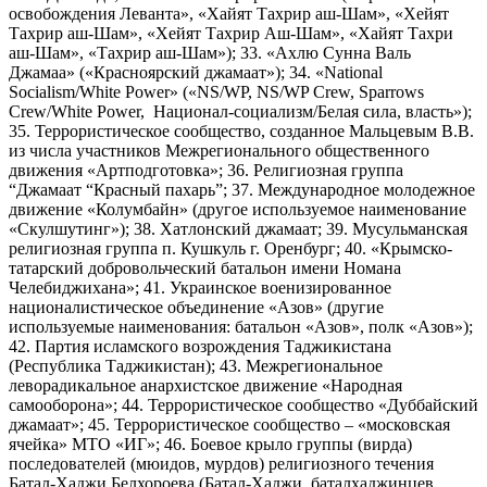
освобождения Леванта», «Хайят Тахрир аш-Шам», «Хейят
Тахрир аш-Шам», «Хейят Тахрир Аш-Шам», «Хайят Тахри
аш-Шам», «Тахрир аш-Шам»); 33. «Ахлю Сунна Валь
Джамаа» («Красноярский джамаат»); 34. «National
Socialism/White Power» («NS/WP, NS/WP Crew, Sparrows
Crew/White Power, Национал-социализм/Белая сила, власть»);
35. Террористическое сообщество, созданное Мальцевым В.В.
из числа участников Межрегионального общественного
движения «Артподготовка»; 36. Религиозная группа
“Джамаат “Красный пахарь”; 37. Международное молодежное
движение «Колумбайн» (другое используемое наименование
«Скулшутинг»); 38. Хатлонский джамаат; 39. Мусульманская
религиозная группа п. Кушкуль г. Оренбург; 40. «Крымско-
татарский добровольческий батальон имени Номана
Челебиджихана»; 41. Украинское военизированное
националистическое объединение «Азов» (другие
используемые наименования: батальон «Азов», полк «Азов»);
42. Партия исламского возрождения Таджикистана
(Республика Таджикистан); 43. Межрегиональное
леворадикальное анархистское движение «Народная
самооборона»; 44. Террористическое сообщество «Дуббайский
джамаат»; 45. Террористическое сообщество – «московская
ячейка» МТО «ИГ»; 46. Боевое крыло группы (вирда)
последователей (мюидов, мурдов) религиозного течения
Батал-Хаджи Белхороева (Батал-Хаджи, баталхаджинцев,