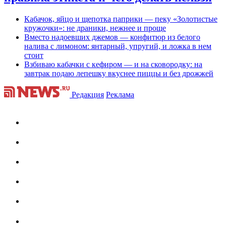
Кабачок, яйцо и щепотка паприки — пеку «Золотистые
кружочки»: не драники, нежнее и проще
Вместо надоевших джемов — конфитюр из белого
налива с лимоном: янтарный, упругий, и ложка в нем
стоит
Взбиваю кабачки с кефиром — и на сковородку: на
завтрак подаю лепешку вкуснее пиццы и без дрожжей
Редакция
Реклама