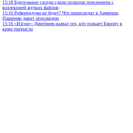
15:18
Бдительные соседи сдали полиции пенсионера с
коллекцией жутких файлов
15:16
Референдума не будет? Что происходит в Армении,
Пашинян давит оппозицию
15:16
«Изгои»: Дмитриев назвал тех, кто толкает Европу к
краю пропасти