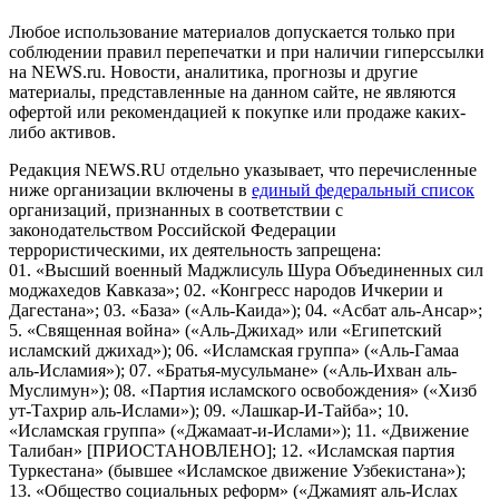
Любое использование материалов допускается только при
соблюдении правил перепечатки и при наличии гиперссылки
на NEWS.ru. Новости, аналитика, прогнозы и другие
материалы, представленные на данном сайте, не являются
офертой или рекомендацией к покупке или продаже каких-
либо активов.
Редакция NEWS.RU отдельно указывает, что перечисленные
ниже организации включены в
единый федеральный список
организаций, признанных в соответствии с
законодательством Российской Федерации
террористическими, их деятельность запрещена:
01. «Высший военный Маджлисуль Шура Объединенных сил
моджахедов Кавказа»; 02. «Конгресс народов Ичкерии и
Дагестана»; 03. «База» («Аль-Каида»); 04. «Асбат аль-Ансар»;
5. «Священная война» («Аль-Джихад» или «Египетский
исламский джихад»); 06. «Исламская группа» («Аль-Гамаа
аль-Исламия»); 07. «Братья-мусульмане» («Аль-Ихван аль-
Муслимун»); 08. «Партия исламского освобождения» («Хизб
ут-Тахрир аль-Ислами»); 09. «Лашкар-И-Тайба»; 10.
«Исламская группа» («Джамаат-и-Ислами»); 11. «Движение
Талибан» [ПРИОСТАНОВЛЕНО]; 12. «Исламская партия
Туркестана» (бывшее «Исламское движение Узбекистана»);
13. «Общество социальных реформ» («Джамият аль-Ислах