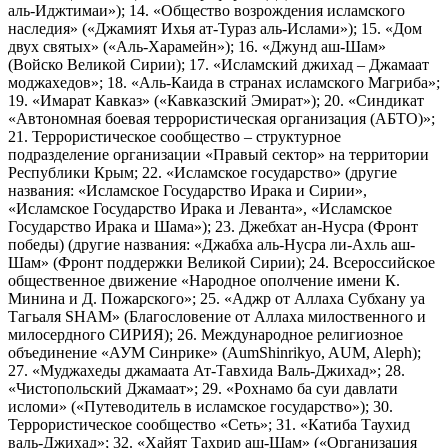
аль-Иджтимаи»); 14. «Общество возрождения исламского
наследия» («Джамият Ихья ат-Тураз аль-Ислами»); 15. «Дом
двух святых» («Аль-Харамейн»); 16. «Джунд аш-Шам»
(Войско Великой Сирии); 17. «Исламский джихад – Джамаат
моджахедов»; 18. «Аль-Каида в странах исламского Магриба»;
19. «Имарат Кавказ» («Кавказский Эмират»); 20. «Синдикат
«Автономная боевая террористическая организация (АБТО)»;
21. Террористическое сообщество – структурное
подразделение организации «Правый сектор» на территории
Республики Крым; 22. «Исламское государство» (другие
названия: «Исламское Государство Ирака и Сирии»,
«Исламское Государство Ирака и Леванта», «Исламское
Государство Ирака и Шама»); 23. Джебхат ан-Нусра (Фронт
победы) (другие названия: «Джабха аль-Нусра ли-Ахль аш-
Шам» (Фронт поддержки Великой Сирии); 24. Всероссийское
общественное движение «Народное ополчение имени К.
Минина и Д. Пожарского»; 25. «Аджр от Аллаха Субхану уа
Тагьаля SHAM» (Благословение от Аллаха милоственного и
милосердного СИРИЯ); 26. Международное религиозное
объединение «АУМ Синрике» (AumShinrikyo, AUM, Aleph);
27. «Муджахеды джамаата Ат-Тавхида Валь-Джихад»; 28.
«Чистопольский Джамаат»; 29. «Рохнамо ба суи давлати
исломи» («Путеводитель в исламское государство»); 30.
Террористическое сообщество «Сеть»; 31. «Катиба Таухид
валь-Джихад»; 32. «Хайят Тахрир аш-Шам» («Организация