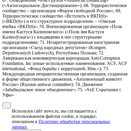
67. Объединение «Рок-группа «Antisocial Distancing»
(«Антисоциальное Дистанцирование»); 68. Террористическое
сообщество – организация «Форум свободной России»; 69.
Террористическое сообщество «Вступить в ВКП(б)»
(«ВКП(б)») и его структурное подразделение – «Омская
ячейка «ВКП(б)»; 70. Военизированная организация «Полк
имени Кастуся Калиновского» («Полк iмя Кастуся
Калiноўскага») с входящими в нее структурными
подразделениями; 71. Незарегистрированная иностранная
организация «Съезд народных депутатов» (Kongres
Deputowanych Ludowych), Республика Польша; 72.
Американская некоммерческая корпорация Anti-Corruption
Foundation, Inc (иные используемые наименования: ACF, ACF
international, «Фонд борьбы с коррупцией, Инк.»); 73.
Международная неправительственная организация, созданная
в форме общественного движения, «Антивоенный комитет
России» (Russian antiwar committee); 74. Движение
«Забайкальское левое объединение»; 75. «SxE Соратники с
Уфы»
Используя сайт news.ru, вы соглашаетесь с
использованием файлов cookie, в порядке,
описанном в
Политике обработки персональных
данных
.