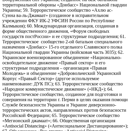
территориальной обороны «Донбасс» Национальной гвардии
Украины; 59. Террористическое сообщество «Ахлю ас-
Сунна ва-ль-Джамаат» (созданное в исправительном
учреждении ФКУ ИК-2 УФСИН России по Республике
Калмыкия); 60. Международная организация, созданная в
форме общественного движения, «Форум свободных
государств постРоссии» и ее структурные подразделения; 61.
Террористическое сообщество 2-ой батальон специального
назначения «Донбасс» 15-го отдельного Славянского полка
Национальной гвардии Украины (войсковая часть 3035); 62.
Украинское военизированное объединение «Национально-
освободительное движение «Правый сектор» и его
структурные подразделения – организация «Правая
Молодежь» и объединение «Добровольческий Украинский
Корпус «Правый Сектор» (другое используемое
наименование: ДУК ПС); 63. Террористическое сообщество
«Народное коммунистическое движение» («НКД»); 64.
Террористическое сообщество, созданное для подготовки и
совершения на территории г. Перми в целях оказания помощи
Службе безопасности Украины и Украине диверсионно-
террористических актов, направленных против безопасности
Российской Федерации; 65. Террористическое сообщество
«Мегионский джамаат»; 66. Общественная организация
«Antisocial Distancing» («Антисоциальное Дистанцирование»);