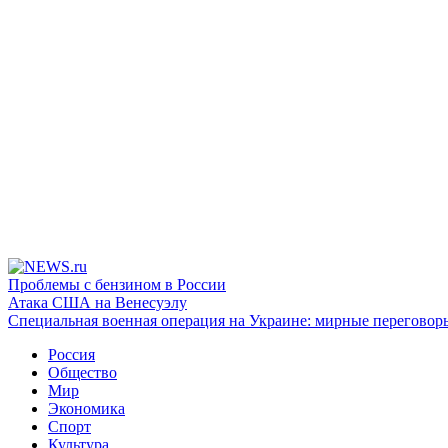
Проблемы с бензином в России
Атака США на Венесуэлу
Специальная военная операция на Украине: мирные переговор
Россия
Общество
Мир
Экономика
Спорт
Культура