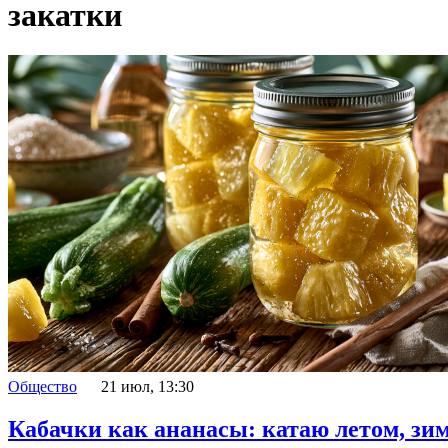
закатки
Общество
21 июл, 13:30
Кабачки как ананасы: катаю летом, зи