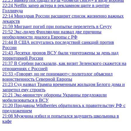
22:25
Байкер пострадал из-за «помехи снизу» в виде вороны
22:24
Netflix запер актера в рекламном щите в центре
Голливуда
22:14
Минздрав России расширит список жизненно важных
лекарств
21:59
Мигрант погиб при попытке перелететь в Сеуту
21:52
Экс-лидер Финляндии назвал две причины
необходимости диалога Европы с РФ
21:44
В США испугались последствий санкций против
России
21:43
Десятки дронов ВСУ были уничтожены за день над
территорией России
21:37
В Сербии рассказали, как визит Зеленского скажется на
отношениях с Россией
21:33
«Говорят, но не понимают»: политолог объяснил
воинственность Северной Европы
21:23
Суд назвал Трампа временным жильцом Белого дома и
запретил ему строить
21:21
Экс-министру обороны Украины предложили
мобилизоваться в ВСУ
21:20
Продавцы Wildberries обратились к правительству РФ с
предложением
21:08
Мужчина избил и попытался задушить школьника в
кафе