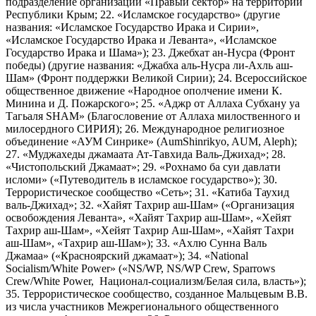
подразделение организации «Правый сектор» на территории
Республики Крым; 22. «Исламское государство» (другие
названия: «Исламское Государство Ирака и Сирии»,
«Исламское Государство Ирака и Леванта», «Исламское
Государство Ирака и Шама»); 23. Джебхат ан-Нусра (Фронт
победы) (другие названия: «Джабха аль-Нусра ли-Ахль аш-
Шам» (Фронт поддержки Великой Сирии); 24. Всероссийское
общественное движение «Народное ополчение имени К.
Минина и Д. Пожарского»; 25. «Аджр от Аллаха Субхану уа
Тагьаля SHAM» (Благословение от Аллаха милоственного и
милосердного СИРИЯ); 26. Международное религиозное
объединение «АУМ Синрике» (AumShinrikyo, AUM, Aleph);
27. «Муджахеды джамаата Ат-Тавхида Валь-Джихад»; 28.
«Чистопольский Джамаат»; 29. «Рохнамо ба суи давлати
исломи» («Путеводитель в исламское государство»); 30.
Террористическое сообщество «Сеть»; 31. «Катиба Таухид
валь-Джихад»; 32. «Хайят Тахрир аш-Шам» («Организация
освобождения Леванта», «Хайят Тахрир аш-Шам», «Хейят
Тахрир аш-Шам», «Хейят Тахрир Аш-Шам», «Хайят Тахри
аш-Шам», «Тахрир аш-Шам»); 33. «Ахлю Сунна Валь
Джамаа» («Красноярский джамаат»); 34. «National
Socialism/White Power» («NS/WP, NS/WP Crew, Sparrows
Crew/White Power, Национал-социализм/Белая сила, власть»);
35. Террористическое сообщество, созданное Мальцевым В.В.
из числа участников Межрегионального общественного