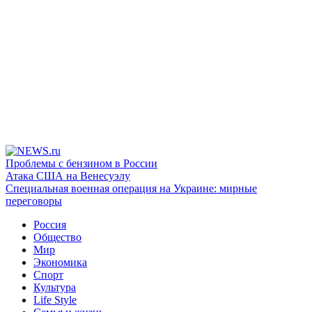
Проблемы с бензином в России
Атака США на Венесуэлу
Специальная военная операция на Украине: мирные
переговоры
Россия
Общество
Мир
Экономика
Спорт
Культура
Life Style