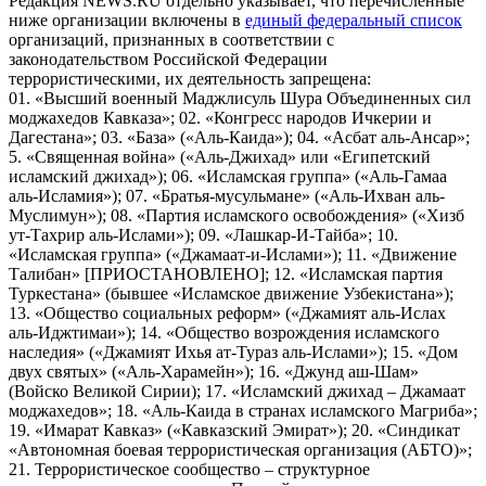
Редакция NEWS.RU отдельно указывает, что перечисленные
ниже организации включены в
единый федеральный список
организаций, признанных в соответствии с
законодательством Российской Федерации
террористическими, их деятельность запрещена:
01. «Высший военный Маджлисуль Шура Объединенных сил
моджахедов Кавказа»; 02. «Конгресс народов Ичкерии и
Дагестана»; 03. «База» («Аль-Каида»); 04. «Асбат аль-Ансар»;
5. «Священная война» («Аль-Джихад» или «Египетский
исламский джихад»); 06. «Исламская группа» («Аль-Гамаа
аль-Исламия»); 07. «Братья-мусульмане» («Аль-Ихван аль-
Муслимун»); 08. «Партия исламского освобождения» («Хизб
ут-Тахрир аль-Ислами»); 09. «Лашкар-И-Тайба»; 10.
«Исламская группа» («Джамаат-и-Ислами»); 11. «Движение
Талибан» [ПРИОСТАНОВЛЕНО]; 12. «Исламская партия
Туркестана» (бывшее «Исламское движение Узбекистана»);
13. «Общество социальных реформ» («Джамият аль-Ислах
аль-Иджтимаи»); 14. «Общество возрождения исламского
наследия» («Джамият Ихья ат-Тураз аль-Ислами»); 15. «Дом
двух святых» («Аль-Харамейн»); 16. «Джунд аш-Шам»
(Войско Великой Сирии); 17. «Исламский джихад – Джамаат
моджахедов»; 18. «Аль-Каида в странах исламского Магриба»;
19. «Имарат Кавказ» («Кавказский Эмират»); 20. «Синдикат
«Автономная боевая террористическая организация (АБТО)»;
21. Террористическое сообщество – структурное