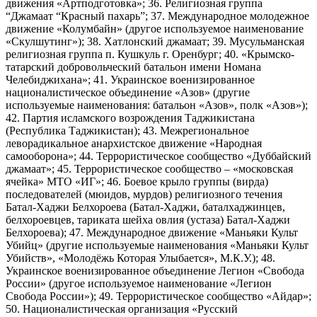
движения «Артподготовка»; 36. Религиозная группа
“Джамаат “Красный пахарь”; 37. Международное молодежное
движение «Колумбайн» (другое используемое наименование
«Скулшутинг»); 38. Хатлонский джамаат; 39. Мусульманская
религиозная группа п. Кушкуль г. Оренбург; 40. «Крымско-
татарский добровольческий батальон имени Номана
Челебиджихана»; 41. Украинское военизированное
националистическое объединение «Азов» (другие
используемые наименования: батальон «Азов», полк «Азов»);
42. Партия исламского возрождения Таджикистана
(Республика Таджикистан); 43. Межрегиональное
леворадикальное анархистское движение «Народная
самооборона»; 44. Террористическое сообщество «Дуббайский
джамаат»; 45. Террористическое сообщество – «московская
ячейка» МТО «ИГ»; 46. Боевое крыло группы (вирда)
последователей (мюидов, мурдов) религиозного течения
Батал-Хаджи Белхороева (Батал-Хаджи, баталхаджинцев,
белхороевцев, тариката шейха овлия (устаза) Батал-Хаджи
Белхороева); 47. Международное движение «Маньяки Культ
Убийц» (другие используемые наименования «Маньяки Культ
Убийств», «Молодёжь Которая Улыбается», М.К.У.); 48.
Украинское военизированное объединение Легион «Свобода
России» (другое используемое наименование «Легион
Свобода России»); 49. Террористическое сообщество «Айдар»;
50. Националистическая организация «Русский