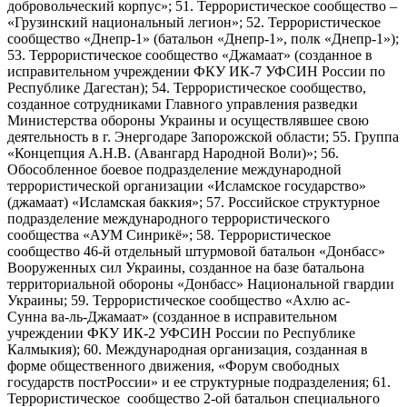
добровольческий корпус»; 51. Террористическое сообщество –
«Грузинский национальный легион»; 52. Террористическое
сообщество «Днепр-1» (батальон «Днепр-1», полк «Днепр-1»);
53. Террористическое сообщество «Джамаат» (созданное в
исправительном учреждении ФКУ ИК-7 УФСИН России по
Республике Дагестан); 54. Террористическое сообщество,
созданное сотрудниками Главного управления разведки
Министерства обороны Украины и осуществлявшее свою
деятельность в г. Энергодаре Запорожской области; 55. Группа
«Концепция А.Н.В. (Авангард Народной Воли)»; 56.
Обособленное боевое подразделение международной
террористической организации «Исламское государство»
(джамаат) «Исламская баккия»; 57. Российское структурное
подразделение международного террористического
сообщества «АУМ Синрикё»; 58. Террористическое
сообщество 46-й отдельный штурмовой батальон «Донбасс»
Вооруженных сил Украины, созданное на базе батальона
территориальной обороны «Донбасс» Национальной гвардии
Украины; 59. Террористическое сообщество «Ахлю ас-
Сунна ва-ль-Джамаат» (созданное в исправительном
учреждении ФКУ ИК-2 УФСИН России по Республике
Калмыкия); 60. Международная организация, созданная в
форме общественного движения, «Форум свободных
государств постРоссии» и ее структурные подразделения; 61.
Террористическое сообщество 2-ой батальон специального