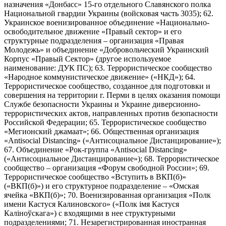
назначения «Донбасс» 15-го отдельного Славянского полка
Национальной гвардии Украины (войсковая часть 3035); 62.
Украинское военизированное объединение «Национально-
освободительное движение «Правый сектор» и его
структурные подразделения – организация «Правая
Молодежь» и объединение «Добровольческий Украинский
Корпус «Правый Сектор» (другое используемое
наименование: ДУК ПС); 63. Террористическое сообщество
«Народное коммунистическое движение» («НКД»); 64.
Террористическое сообщество, созданное для подготовки и
совершения на территории г. Перми в целях оказания помощи
Службе безопасности Украины и Украине диверсионно-
террористических актов, направленных против безопасности
Российской Федерации; 65. Террористическое сообщество
«Мегионский джамаат»; 66. Общественная организация
«Antisocial Distancing» («Антисоциальное Дистанцирование»);
67. Объединение «Рок-группа «Antisocial Distancing»
(«Антисоциальное Дистанцирование»); 68. Террористическое
сообщество – организация «Форум свободной России»; 69.
Террористическое сообщество «Вступить в ВКП(б)»
(«ВКП(б)») и его структурное подразделение – «Омская
ячейка «ВКП(б)»; 70. Военизированная организация «Полк
имени Кастуся Калиновского» («Полк iмя Кастуся
Калiноўскага») с входящими в нее структурными
подразделениями; 71. Незарегистрированная иностранная