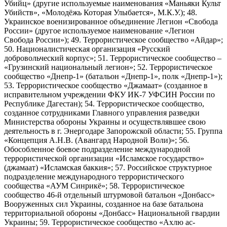
Убийц» (другие используемые наименования «Маньяки Культ
Убийств», «Молодёжь Которая Улыбается», М.К.У.); 48.
Украинское военизированное объединение Легион «Свобода
России» (другое используемое наименование «Легион
Свобода России»); 49. Террористическое сообщество «Айдар»;
50. Националистическая организация «Русский
добровольческий корпус»; 51. Террористическое сообщество –
«Грузинский национальный легион»; 52. Террористическое
сообщество «Днепр-1» (батальон «Днепр-1», полк «Днепр-1»);
53. Террористическое сообщество «Джамаат» (созданное в
исправительном учреждении ФКУ ИК-7 УФСИН России по
Республике Дагестан); 54. Террористическое сообщество,
созданное сотрудниками Главного управления разведки
Министерства обороны Украины и осуществлявшее свою
деятельность в г. Энергодаре Запорожской области; 55. Группа
«Концепция А.Н.В. (Авангард Народной Воли)»; 56.
Обособленное боевое подразделение международной
террористической организации «Исламское государство»
(джамаат) «Исламская баккия»; 57. Российское структурное
подразделение международного террористического
сообщества «АУМ Синрикё»; 58. Террористическое
сообщество 46-й отдельный штурмовой батальон «Донбасс»
Вооруженных сил Украины, созданное на базе батальона
территориальной обороны «Донбасс» Национальной гвардии
Украины; 59. Террористическое сообщество «Ахлю ас-