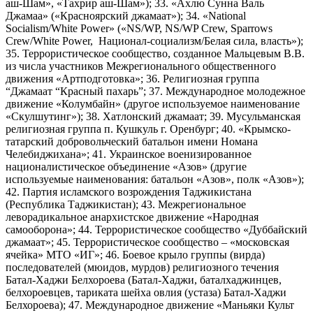
аш-Шам», «Тахрир аш-Шам»); 33. «Ахлю Сунна Валь
Джамаа» («Красноярский джамаат»); 34. «National
Socialism/White Power» («NS/WP, NS/WP Crew, Sparrows
Crew/White Power, Национал-социализм/Белая сила, власть»);
35. Террористическое сообщество, созданное Мальцевым В.В.
из числа участников Межрегионального общественного
движения «Артподготовка»; 36. Религиозная группа
“Джамаат “Красный пахарь”; 37. Международное молодежное
движение «Колумбайн» (другое используемое наименование
«Скулшутинг»); 38. Хатлонский джамаат; 39. Мусульманская
религиозная группа п. Кушкуль г. Оренбург; 40. «Крымско-
татарский добровольческий батальон имени Номана
Челебиджихана»; 41. Украинское военизированное
националистическое объединение «Азов» (другие
используемые наименования: батальон «Азов», полк «Азов»);
42. Партия исламского возрождения Таджикистана
(Республика Таджикистан); 43. Межрегиональное
леворадикальное анархистское движение «Народная
самооборона»; 44. Террористическое сообщество «Дуббайский
джамаат»; 45. Террористическое сообщество – «московская
ячейка» МТО «ИГ»; 46. Боевое крыло группы (вирда)
последователей (мюидов, мурдов) религиозного течения
Батал-Хаджи Белхороева (Батал-Хаджи, баталхаджинцев,
белхороевцев, тариката шейха овлия (устаза) Батал-Хаджи
Белхороева); 47. Международное движение «Маньяки Культ