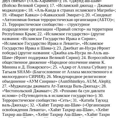
двух святых» («Аль-Харамейн»); 16. «Джунд аш-Шам»
(Войско Великой Сирии); 17. «Исламский джихад – Джамаат
моджахедов»; 18. «Аль-Каида в странах исламского Магриба»;
19. «Имарат Кавказ» («Кавказский Эмират»); 20. «Синдикат
«Автономная боевая террористическая организация (АБТО)»;
21. Террористическое сообщество – структурное
подразделение организации «Правый сектор» на территории
Республики Крым; 22. «Исламское государство» (другие
названия: «Исламское Государство Ирака и Сирии»,
«Исламское Государство Ирака и Леванта», «Исламское
Государство Ирака и Шама»); 23. Джебхат ан-Нусра (Фронт
победы) (другие названия: «Джабха аль-Нусра ли-Ахль аш-
Шам» (Фронт поддержки Великой Сирии); 24. Всероссийское
общественное движение «Народное ополчение имени К.
Минина и Д. Пожарского»; 25. «Аджр от Аллаха Субхану уа
Тагьаля SHAM» (Благословение от Аллаха милоственного и
милосердного СИРИЯ); 26. Международное религиозное
объединение «АУМ Синрике» (AumShinrikyo, AUM, Aleph);
27. «Муджахеды джамаата Ат-Тавхида Валь-Джихад»; 28.
«Чистопольский Джамаат»; 29. «Рохнамо ба суи давлати
исломи» («Путеводитель в исламское государство»); 30.
Террористическое сообщество «Сеть»; 31. «Катиба Таухид
валь-Джихад»; 32. «Хайят Тахрир аш-Шам» («Организация
освобождения Леванта», «Хайят Тахрир аш-Шам», «Хейят
Тахрир аш-Шам», «Хейят Тахрир Аш-Шам», «Хайят Тахри