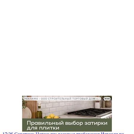
РЕКЛАМА • ООО СТРОИТЕЛЬНЫЙ ТОРГОВЫЙ ДОМ «ПЕТРОВИЧ», ИНН 7802348846