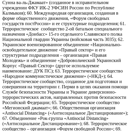
Сунна ва-ль-Джамаат» (созданное в исправительном
учреждении ФКУ ИК-2 УФСИН России по Республике
Калмыкия); 60. Международная организация, созданная в
форме общественного движения, «Форум свободных
государств постРоссии» и ее структурные подразделения; 61.
Террористическое сообщество 2-ой батальон специального
назначения «Донбасс» 15-го отдельного Славянского полка
Национальной гвардии Украины (войсковая часть 3035); 62.
Украинское военизированное объединение «Национально-
освободительное движение «Правый сектор» и его
структурные подразделения – организация «Правая
Молодежь» и объединение «Добровольческий Украинский
Корпус «Правый Сектор» (другое используемое
наименование: ДУК ПС); 63. Террористическое сообщество
«Народное коммунистическое движение» («НКД»); 64.
Террористическое сообщество, созданное для подготовки и
совершения на территории г. Перми в целях оказания помощи
Службе безопасности Украины и Украине диверсионно-
террористических актов, направленных против безопасности
Российской Федерации; 65. Террористическое сообщество
«Мегионский джамаат»; 66. Общественная организация
«Antisocial Distancing» («Антисоциальное Дистанцирование»);
67. Объединение «Рок-группа «Antisocial Distancing»
(«Антисоциальное Дистанцирование»); 68. Террористическое
сообщество – организация «Форум свободной России»; 69.