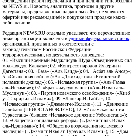
соблюдении правил перепечатки и при наличии гиперссылки
на NEWS.ru. Новости, аналитика, прогнозы и другие
материалы, представленные на данном сайте, не являются
офертой или рекомендацией к покупке или продаже каких-
либо активов.
Редакция NEWS.RU отдельно указывает, что перечисленные
ниже организации включены в
единый федеральный список
организаций, признанных в соответствии с
законодательством Российской Федерации
террористическими, их деятельность запрещена:
01. «Высший военный Маджлисуль Шура Объединенных сил
моджахедов Кавказа»; 02. «Конгресс народов Ичкерии и
Дагестана»; 03. «База» («Аль-Каида»); 04. «Асбат аль-Ансар»;
5. «Священная война» («Аль-Джихад» или «Египетский
исламский джихад»); 06. «Исламская группа» («Аль-Гамаа
аль-Исламия»); 07. «Братья-мусульмане» («Аль-Ихван аль-
Муслимун»); 08. «Партия исламского освобождения» («Хизб
ут-Тахрир аль-Ислами»); 09. «Лашкар-И-Тайба»; 10.
«Исламская группа» («Джамаат-и-Ислами»); 11. «Движение
Талибан» [ПРИОСТАНОВЛЕНО]; 12. «Исламская партия
Туркестана» (бывшее «Исламское движение Узбекистана»);
13. «Общество социальных реформ» («Джамият аль-Ислах
аль-Иджтимаи»); 14. «Общество возрождения исламского
наследия» («Джамият Ихья ат-Тураз аль-Ислами»); 15. «Дом