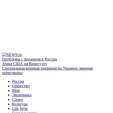
Проблемы с бензином в России
Атака США на Венесуэлу
Специальная военная операция на Украине: мирные
переговоры
Россия
Общество
Мир
Экономика
Спорт
Культура
Life Style