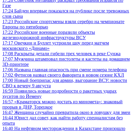
17:26
Советник Нетаньяху раскрыл требования Израиля по
Газе
17:24
Байден впервые показался на публике после тревожных
слов сына
17:23
Российские спортсмены взяли серебро на чемпионате
Европы по пятиборью
17:22
Российские военные поразили объекты
железнодорожной инфраструктуры ВСУ
17:17
Овечкин и Буллет устроили шоу перед матчем
московского «Динамо»
17:08
Раскрыты детали гибели трех человек в реке Сунжа
17:07
Мужчина штамповал пистолеты и кастеты на домашнем
3D-принтере
17:06
Названа главная опасность при смене номера телефона
17:02
Фетисов назвал своего фаворита в новом сезоне КХЛ
17:00
Новый боеприпас для армии, выгорание ВСУ: новости
СВО к вечеру 9 августа
16:59
Появились новые подробности о ракетных ударах
хуситов по Йемену
16:57
«Краматорск можно достать из миномета»: знаковый
прорыв в ДНР, Торецкое
16:47
Женщина случайно превратила окно в ловушку для змеи
16:44
Юрист дал совет, как найти работу специалистам без
опыта
16:40
На нефтяном месторождении в Казахстане произошло