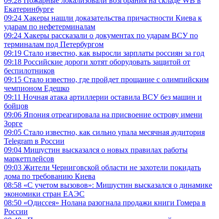
09:28
Пожарные локализовали возгорания на складе WB в
Екатеринбурге
09:24
Хакеры нашли доказательства причастности Киева к
ударам по нефетерминалам
09:24
Хакеры рассказали о документах по ударам ВСУ по
терминалам под Петербургом
09:19
Стало известно, как выросли зарплаты россиян за год
09:18
Российские дороги хотят оборудовать защитой от
беспилотников
09:15
Стало известно, где пройдет прощание с олимпийским
чемпионом Едешко
09:11
Ночная атака артиллерии оставила ВСУ без машин и
бойцов
09:06
Япония отреагировала на присвоение острову имени
Зорге
09:05
Стало известно, как сильно упала месячная аудитория
Telegram в России
09:04
Мишустин высказался о новых правилах работы
маркетплейсов
09:03
Жители Черниговской области не захотели покидать
дома по требованию Киева
08:58
«С учетом вызовов»: Мишустин высказался о динамике
экономики стран ЕАЭС
08:50
«Одиссея» Нолана разогнала продажи книги Гомера в
России