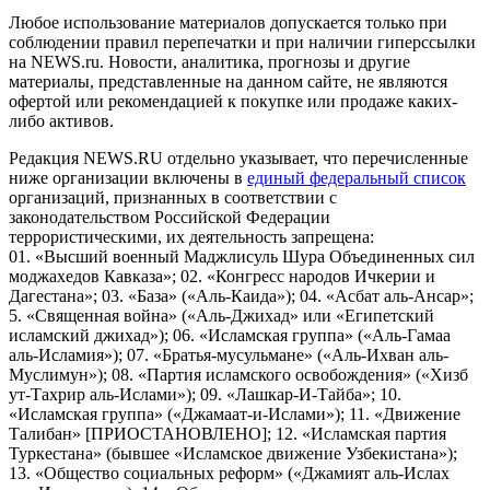
Любое использование материалов допускается только при
соблюдении правил перепечатки и при наличии гиперссылки
на NEWS.ru. Новости, аналитика, прогнозы и другие
материалы, представленные на данном сайте, не являются
офертой или рекомендацией к покупке или продаже каких-
либо активов.
Редакция NEWS.RU отдельно указывает, что перечисленные
ниже организации включены в
единый федеральный список
организаций, признанных в соответствии с
законодательством Российской Федерации
террористическими, их деятельность запрещена:
01. «Высший военный Маджлисуль Шура Объединенных сил
моджахедов Кавказа»; 02. «Конгресс народов Ичкерии и
Дагестана»; 03. «База» («Аль-Каида»); 04. «Асбат аль-Ансар»;
5. «Священная война» («Аль-Джихад» или «Египетский
исламский джихад»); 06. «Исламская группа» («Аль-Гамаа
аль-Исламия»); 07. «Братья-мусульмане» («Аль-Ихван аль-
Муслимун»); 08. «Партия исламского освобождения» («Хизб
ут-Тахрир аль-Ислами»); 09. «Лашкар-И-Тайба»; 10.
«Исламская группа» («Джамаат-и-Ислами»); 11. «Движение
Талибан» [ПРИОСТАНОВЛЕНО]; 12. «Исламская партия
Туркестана» (бывшее «Исламское движение Узбекистана»);
13. «Общество социальных реформ» («Джамият аль-Ислах