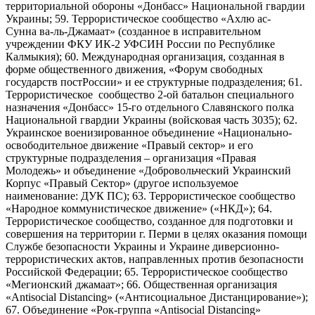
территориальной обороны «Донбасс» Национальной гвардии
Украины; 59. Террористическое сообщество «Ахлю ас-
Сунна ва-ль-Джамаат» (созданное в исправительном
учреждении ФКУ ИК-2 УФСИН России по Республике
Калмыкия); 60. Международная организация, созданная в
форме общественного движения, «Форум свободных
государств постРоссии» и ее структурные подразделения; 61.
Террористическое сообщество 2-ой батальон специального
назначения «Донбасс» 15-го отдельного Славянского полка
Национальной гвардии Украины (войсковая часть 3035); 62.
Украинское военизированное объединение «Национально-
освободительное движение «Правый сектор» и его
структурные подразделения – организация «Правая
Молодежь» и объединение «Добровольческий Украинский
Корпус «Правый Сектор» (другое используемое
наименование: ДУК ПС); 63. Террористическое сообщество
«Народное коммунистическое движение» («НКД»); 64.
Террористическое сообщество, созданное для подготовки и
совершения на территории г. Перми в целях оказания помощи
Службе безопасности Украины и Украине диверсионно-
террористических актов, направленных против безопасности
Российской Федерации; 65. Террористическое сообщество
«Мегионский джамаат»; 66. Общественная организация
«Antisocial Distancing» («Антисоциальное Дистанцирование»);
67. Объединение «Рок-группа «Antisocial Distancing»