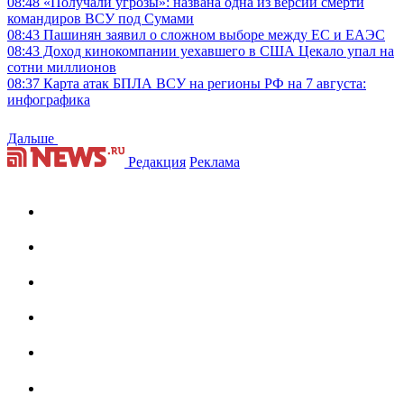
08:48
«Получали угрозы»: названа одна из версий смерти
командиров ВСУ под Сумами
08:43
Пашинян заявил о сложном выборе между ЕС и ЕАЭС
08:43
Доход кинокомпании уехавшего в США Цекало упал на
сотни миллионов
08:37
Карта атак БПЛА ВСУ на регионы РФ на 7 августа:
инфографика
Дальше
Редакция
Реклама