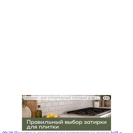
РЕКЛАМА • ООО СТРОИТЕЛЬНЫЙ ТОРГОВЫЙ ДОМ «ПЕТРОВИЧ», ИНН 7802348846