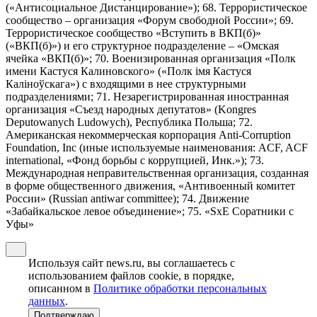
(«Антисоциальное Дистанцирование»); 68. Террористическое
сообщество – организация «Форум свободной России»; 69.
Террористическое сообщество «Вступить в ВКП(б)»
(«ВКП(б)») и его структурное подразделение – «Омская
ячейка «ВКП(б)»; 70. Военизированная организация «Полк
имени Кастуся Калиновского» («Полк iмя Кастуся
Калiноўскага») с входящими в нее структурными
подразделениями; 71. Незарегистрированная иностранная
организация «Съезд народных депутатов» (Kongres
Deputowanych Ludowych), Республика Польша; 72.
Американская некоммерческая корпорация Anti-Corruption
Foundation, Inc (иные используемые наименования: ACF, ACF
international, «Фонд борьбы с коррупцией, Инк.»); 73.
Международная неправительственная организация, созданная
в форме общественного движения, «Антивоенный комитет
России» (Russian antiwar committee); 74. Движение
«Забайкальское левое объединение»; 75. «SxE Соратники с
Уфы»
Используя сайт news.ru, вы соглашаетесь с
использованием файлов cookie, в порядке,
описанном в
Политике обработки персональных
данных
.
Подтверждаю