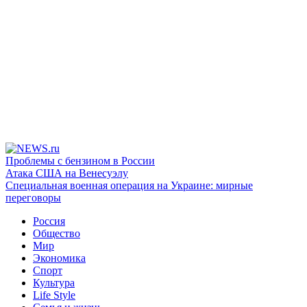
Проблемы с бензином в России
Атака США на Венесуэлу
Специальная военная операция на Украине: мирные
переговоры
Россия
Общество
Мир
Экономика
Спорт
Культура
Life Style