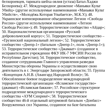
белхороевцев, тариката шейха овлия (устаза) Батал-Хаджи
Белхороева); 47. Международное движение «Маньяки Культ
Убийц» (другие используемые наименования «Маньяки Культ
Убийств», «Молодёжь Которая Улыбается», М.К.У.); 48.
Украинское военизированное объединение Легион «Свобода
России» (другое используемое наименование «Легион
Свобода России»); 49. Террористическое сообщество «Айдар»;
50. Националистическая организация «Русский
добровольческий корпус»; 51. Террористическое сообщество –
«Грузинский национальный легион»; 52. Террористическое
сообщество «Днепр-1» (батальон «Днепр-1», полк «Днепр-1»);
53. Террористическое сообщество «Джамаат» (созданное в
исправительном учреждении ФКУ ИК-7 УФСИН России по
Республике Дагестан); 54. Террористическое сообщество,
созданное сотрудниками Главного управления разведки
Министерства обороны Украины и осуществлявшее свою
деятельность в г. Энергодаре Запорожской области; 55. Группа
«Концепция А.Н.В. (Авангард Народной Воли)»; 56.
Обособленное боевое подразделение международной
террористической организации «Исламское государство»
(джамаат) «Исламская баккия»; 57. Российское структурное
подразделение международного террористического
сообщества «АУМ Синрикё»; 58. Террористическое
сообщество 46-й отдельный штурмовой батальон «Донбасс»
Вооруженных сил Украины, созданное на базе батальона