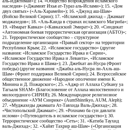
аль-Иджтимаи»); 14. «Общество возрождения исламского
наследия» («Джамият Ихья ат-Тураз аль-Ислами»); 15. «Дом
двух святых» («Аль-Харамейн»); 16. «Джунд аш-Шам»
(Войско Великой Сирии); 17. «Исламский джихад – Джамаат
моджахедов»; 18. «Аль-Каида в странах исламского Магриба»;
19. «Имарат Кавказ» («Кавказский Эмират»); 20. «Синдикат
«Автономная боевая террористическая организация (АБТО)»;
21. Террористическое сообщество – структурное
подразделение организации «Правый сектор» на территории
Республики Крым; 22. «Исламское государство» (другие
названия: «Исламское Государство Ирака и Сирии»,
«Исламское Государство Ирака и Леванта», «Исламское
Государство Ирака и Шама»); 23. Джебхат ан-Нусра (Фронт
победы) (другие названия: «Джабха аль-Нусра ли-Ахль аш-
Шам» (Фронт поддержки Великой Сирии); 24. Всероссийское
общественное движение «Народное ополчение имени К.
Минина и Д. Пожарского»; 25. «Аджр от Аллаха Субхану уа
Тагьаля SHAM» (Благословение от Аллаха милоственного и
милосердного СИРИЯ); 26. Международное религиозное
объединение «АУМ Синрике» (AumShinrikyo, AUM, Aleph);
27. «Муджахеды джамаата Ат-Тавхида Валь-Джихад»; 28.
«Чистопольский Джамаат»; 29. «Рохнамо ба суи давлати
исломи» («Путеводитель в исламское государство»); 30.
Террористическое сообщество «Сеть»; 31. «Катиба Таухид
валь-Джихад»; 32. «Хайят Тахрир аш-Шам» («Организация