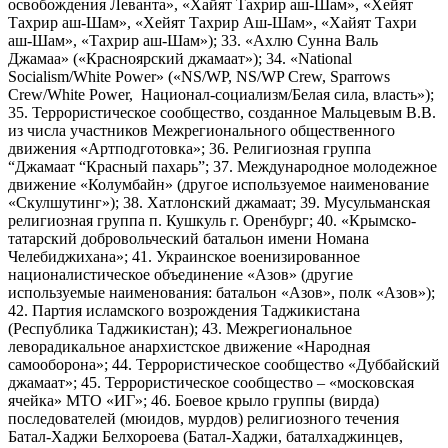
освобождения Леванта», «Хайят Тахрир аш-Шам», «Хейят
Тахрир аш-Шам», «Хейят Тахрир Аш-Шам», «Хайят Тахри
аш-Шам», «Тахрир аш-Шам»); 33. «Ахлю Сунна Валь
Джамаа» («Красноярский джамаат»); 34. «National
Socialism/White Power» («NS/WP, NS/WP Crew, Sparrows
Crew/White Power, Национал-социализм/Белая сила, власть»);
35. Террористическое сообщество, созданное Мальцевым В.В.
из числа участников Межрегионального общественного
движения «Артподготовка»; 36. Религиозная группа
“Джамаат “Красный пахарь”; 37. Международное молодежное
движение «Колумбайн» (другое используемое наименование
«Скулшутинг»); 38. Хатлонский джамаат; 39. Мусульманская
религиозная группа п. Кушкуль г. Оренбург; 40. «Крымско-
татарский добровольческий батальон имени Номана
Челебиджихана»; 41. Украинское военизированное
националистическое объединение «Азов» (другие
используемые наименования: батальон «Азов», полк «Азов»);
42. Партия исламского возрождения Таджикистана
(Республика Таджикистан); 43. Межрегиональное
леворадикальное анархистское движение «Народная
самооборона»; 44. Террористическое сообщество «Дуббайский
джамаат»; 45. Террористическое сообщество – «московская
ячейка» МТО «ИГ»; 46. Боевое крыло группы (вирда)
последователей (мюидов, мурдов) религиозного течения
Батал-Хаджи Белхороева (Батал-Хаджи, баталхаджинцев,