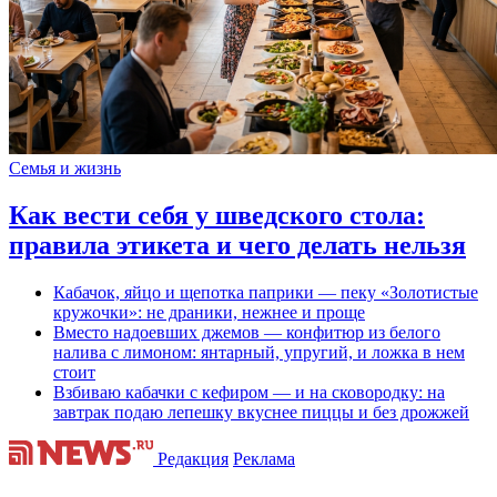
Семья и жизнь
Как вести себя у шведского стола:
правила этикета и чего делать нельзя
Кабачок, яйцо и щепотка паприки — пеку «Золотистые
кружочки»: не драники, нежнее и проще
Вместо надоевших джемов — конфитюр из белого
налива с лимоном: янтарный, упругий, и ложка в нем
стоит
Взбиваю кабачки с кефиром — и на сковородку: на
завтрак подаю лепешку вкуснее пиццы и без дрожжей
Редакция
Реклама