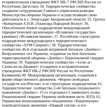
исправительном учреждении ФКУ ИК-7 УФСИН России по
Республике Дагестан); 54. Террористическое сообщество,
созданное сотрудниками Главного управления разведки
Министерства обороны Украины и осуществлявшее свою
деятельность в г. Энергодаре Запорожской области; 55. Группа
«Концепция А.Н.В. (Авангард Народной Воли)»; 56.
Обособленное боевое подразделение международной
террористической организации «Исламское государство»
(джамаат) «Исламская баккия»; 57. Российское структурное
подразделение международного террористического
сообщества «АУМ Синрикё»; 58. Террористическое
сообщество 46-й отдельный штурмовой батальон «Донбасс»
Вооруженных сил Украины, созданное на базе батальона
территориальной обороны «Донбасс» Национальной гвардии
Украины; 59. Террористическое сообщество «Ахлю ас-
Сунна ва-ль-Джамаат» (созданное в исправительном
учреждении ФКУ ИК-2 УФСИН России по Республике
Калмыкия); 60. Международная организация, созданная в
форме общественного движения, «Форум свободных
государств постРоссии» и ее структурные подразделения; 61.
Террористическое сообщество 2-ой батальон специального
назначения «Донбасс» 15-го отдельного Славянского полка
Национальной гвардии Украины (войсковая часть 3035); 62.
Украинское военизированное объединение «Национально-
освободительное движение «Правый сектор» и его