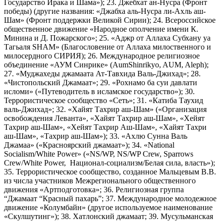
Государство Ирака и Шама»); 23. Джебхат ан-Нусра (Фронт
победы) (другие названия: «Джабха аль-Нусра ли-Ахль аш-
Шам» (Фронт поддержки Великой Сирии); 24. Всероссийское
общественное движение «Народное ополчение имени К.
Минина и Д. Пожарского»; 25. «Аджр от Аллаха Субхану уа
Тагьаля SHAM» (Благословение от Аллаха милоственного и
милосердного СИРИЯ); 26. Международное религиозное
объединение «АУМ Синрике» (AumShinrikyo, AUM, Aleph);
27. «Муджахеды джамаата Ат-Тавхида Валь-Джихад»; 28.
«Чистопольский Джамаат»; 29. «Рохнамо ба суи давлати
исломи» («Путеводитель в исламское государство»); 30.
Террористическое сообщество «Сеть»; 31. «Катиба Таухид
валь-Джихад»; 32. «Хайят Тахрир аш-Шам» («Организация
освобождения Леванта», «Хайят Тахрир аш-Шам», «Хейят
Тахрир аш-Шам», «Хейят Тахрир Аш-Шам», «Хайят Тахри
аш-Шам», «Тахрир аш-Шам»); 33. «Ахлю Сунна Валь
Джамаа» («Красноярский джамаат»); 34. «National
Socialism/White Power» («NS/WP, NS/WP Crew, Sparrows
Crew/White Power, Национал-социализм/Белая сила, власть»);
35. Террористическое сообщество, созданное Мальцевым В.В.
из числа участников Межрегионального общественного
движения «Артподготовка»; 36. Религиозная группа
“Джамаат “Красный пахарь”; 37. Международное молодежное
движение «Колумбайн» (другое используемое наименование
«Скулшутинг»); 38. Хатлонский джамаат; 39. Мусульманская