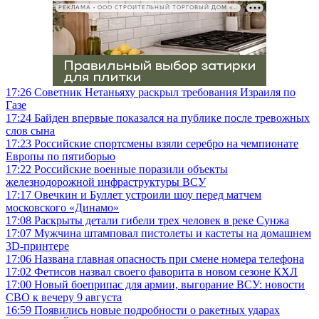
РЕКЛАМА • ООО СТРОИТЕЛЬНЫЙ ТОРГОВЫЙ ДОМ «ПЕТРОВИЧ», ИНН 7802348846
17:26
Советник Нетаньяху раскрыл требования Израиля по
Газе
17:24
Байден впервые показался на публике после тревожных
слов сына
17:23
Российские спортсмены взяли серебро на чемпионате
Европы по пятиборью
17:22
Российские военные поразили объекты
железнодорожной инфраструктуры ВСУ
17:17
Овечкин и Буллет устроили шоу перед матчем
московского «Динамо»
17:08
Раскрыты детали гибели трех человек в реке Сунжа
17:07
Мужчина штамповал пистолеты и кастеты на домашнем
3D-принтере
17:06
Названа главная опасность при смене номера телефона
17:02
Фетисов назвал своего фаворита в новом сезоне КХЛ
17:00
Новый боеприпас для армии, выгорание ВСУ: новости
СВО к вечеру 9 августа
16:59
Появились новые подробности о ракетных ударах