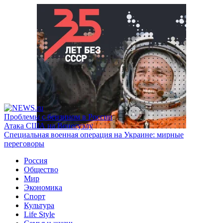
Проблемы с бензином в России
Атака США на Венесуэлу
Специальная военная операция на Украине: мирные
переговоры
Россия
Общество
Мир
Экономика
Спорт
Культура
Life Style