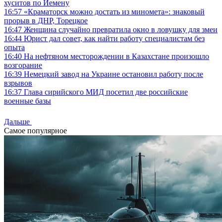
хуситов по Йемену
16:57
«Краматорск можно достать из миномета»: знаковый
прорыв в ДНР, Торецкое
16:47
Женщина случайно превратила окно в ловушку для змеи
16:44
Юрист дал совет, как найти работу специалистам без
опыта
16:40
На нефтяном месторождении в Казахстане произошло
возгорание
16:39
Немецкий завод на Украине остановил работу после
взрывов
16:37
Глава сирийского МИД посетил две российские
военные базы
Дальше
Самое популярное