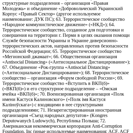
структурные подразделения – организация «Правая
Молодежь» и объединение «Добровольческий Украинский
Корпус «Правый Сектор» (другое используемое
наименование: ДУК ПС); 63. Террористическое сообщество
«Народное коммунистическое движение» («НКД»); 64.
Террористическое сообщество, созданное для подготовки и
совершения на территории г. Перми в целях оказания помощи
Службе безопасности Украины и Украине диверсионно-
террористических актов, направленных против безопасности
Российской Федерации; 65. Террористическое сообщество
«Мегионский джамаат»; 66. Общественная организация
«Antisocial Distancing» («Антисоциальное Дистанцирование»);
67. Объединение «Рок-группа «Antisocial Distancing»
(«Антисоциальное Дистанцирование»); 68. Террористическое
сообщество – организация «Форум свободной России»; 69.
Террористическое сообщество «Вступить в ВКП(б)»
(«ВКП(б)») и его структурное подразделение – «Омская
ячейка «ВКП(б)»; 70. Военизированная организация «Полк
имени Кастуся Калиновского» («Полк iмя Кастуся
Калiноўскага») с входящими в нее структурными
подразделениями; 71. Незарегистрированная иностранная
организация «Съезд народных депутатов» (Kongres
Deputowanych Ludowych), Республика Польша; 72.
Американская некоммерческая корпорация Anti-Corruption
Foundation, Inc (иные используемые наименования: ACF, ACF