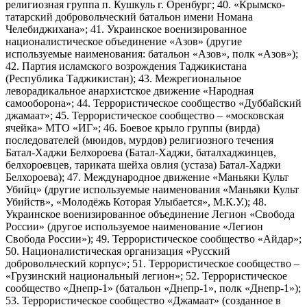
религиозная группа п. Кушкуль г. Оренбург; 40. «Крымско-
татарский добровольческий батальон имени Номана
Челебиджихана»; 41. Украинское военизированное
националистическое объединение «Азов» (другие
используемые наименования: батальон «Азов», полк «Азов»);
42. Партия исламского возрождения Таджикистана
(Республика Таджикистан); 43. Межрегиональное
леворадикальное анархистское движение «Народная
самооборона»; 44. Террористическое сообщество «Дуббайский
джамаат»; 45. Террористическое сообщество – «московская
ячейка» МТО «ИГ»; 46. Боевое крыло группы (вирда)
последователей (мюидов, мурдов) религиозного течения
Батал-Хаджи Белхороева (Батал-Хаджи, баталхаджинцев,
белхороевцев, тариката шейха овлия (устаза) Батал-Хаджи
Белхороева); 47. Международное движение «Маньяки Культ
Убийц» (другие используемые наименования «Маньяки Культ
Убийств», «Молодёжь Которая Улыбается», М.К.У.); 48.
Украинское военизированное объединение Легион «Свобода
России» (другое используемое наименование «Легион
Свобода России»); 49. Террористическое сообщество «Айдар»;
50. Националистическая организация «Русский
добровольческий корпус»; 51. Террористическое сообщество –
«Грузинский национальный легион»; 52. Террористическое
сообщество «Днепр-1» (батальон «Днепр-1», полк «Днепр-1»);
53. Террористическое сообщество «Джамаат» (созданное в