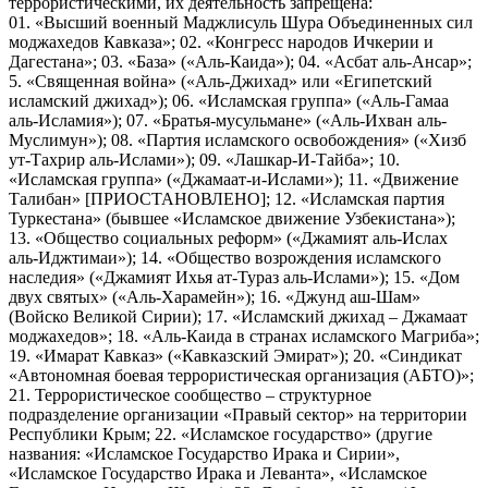
террористическими, их деятельность запрещена:
01. «Высший военный Маджлисуль Шура Объединенных сил
моджахедов Кавказа»; 02. «Конгресс народов Ичкерии и
Дагестана»; 03. «База» («Аль-Каида»); 04. «Асбат аль-Ансар»;
5. «Священная война» («Аль-Джихад» или «Египетский
исламский джихад»); 06. «Исламская группа» («Аль-Гамаа
аль-Исламия»); 07. «Братья-мусульмане» («Аль-Ихван аль-
Муслимун»); 08. «Партия исламского освобождения» («Хизб
ут-Тахрир аль-Ислами»); 09. «Лашкар-И-Тайба»; 10.
«Исламская группа» («Джамаат-и-Ислами»); 11. «Движение
Талибан» [ПРИОСТАНОВЛЕНО]; 12. «Исламская партия
Туркестана» (бывшее «Исламское движение Узбекистана»);
13. «Общество социальных реформ» («Джамият аль-Ислах
аль-Иджтимаи»); 14. «Общество возрождения исламского
наследия» («Джамият Ихья ат-Тураз аль-Ислами»); 15. «Дом
двух святых» («Аль-Харамейн»); 16. «Джунд аш-Шам»
(Войско Великой Сирии); 17. «Исламский джихад – Джамаат
моджахедов»; 18. «Аль-Каида в странах исламского Магриба»;
19. «Имарат Кавказ» («Кавказский Эмират»); 20. «Синдикат
«Автономная боевая террористическая организация (АБТО)»;
21. Террористическое сообщество – структурное
подразделение организации «Правый сектор» на территории
Республики Крым; 22. «Исламское государство» (другие
названия: «Исламское Государство Ирака и Сирии»,
«Исламское Государство Ирака и Леванта», «Исламское