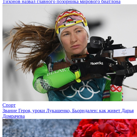
Тихонов назвал главного позорника мирового биатлона
Спорт
Звание Героя, уроки Лукашенко, Бьорндален: как живет Дарья
Домрачева