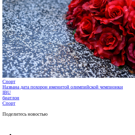
Спорт
Названа дата похорон именитой олимпийской чемпионки
IBU
биатлон
Спорт
Поделитесь новостью