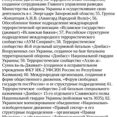
созданное сотрудниками Главного управления разведки
Министерства обороны Украины и осуществлявшее свою
деятельность в г. Энергодаре Запорожской области; 55. Группа
«Концепция А.Н.В. (Авангард Народной Воли)»; 56.
Обособленное боевое подразделение международной
террористической организации «Исламское государство»
(джамаат) «Исламская баккия»; 57. Российское структурное
подразделение международного террористического
сообщества «АУМ Синрикё»; 58. Террористическое
сообщество 46-й отдельный штурмовой батальон «Донбасс»
Вооруженных сил Украины, созданное на базе батальона
территориальной обороны «Донбасс» Национальной гвардии
Украины; 59. Террористическое сообщество «Ахлю ас-
Сунна ва-ль-Джамаат» (созданное в исправительном
учреждении ФКУ ИК-2 УФСИН России по Республике
Калмыкия); 60. Международная организация, созданная в
форме общественного движения, «Форум свободных
государств постРоссии» и ее структурные подразделения; 61.
Террористическое сообщество 2-ой батальон специального
назначения «Донбасс» 15-го отдельного Славянского полка
Национальной гвардии Украины (войсковая часть 3035); 62.
Украинское военизированное объединение «Национально-
освободительное движение «Правый сектор» и его
структурные подразделения – организация «Правая
Молодежь» и объединение «Добровольческий Украинский