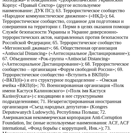
Корпус «Правый Сектор» (другое используемое
наименование: ДУК ПС); 63. Террористическое сообщество
«Народное коммунистическое движение» («НКД»); 64.
Террористическое сообщество, созданное для подготовки и
совершения на территории г. Перми в целях оказания помощи
Службе безопасности Украины и Украине диверсионно-
террористических актов, направленных против безопасности
Российской Федерации; 65. Террористическое сообщество
«Мегионский джамаат»; 66. Общественная организация
«Antisocial Distancing» («Антисоциальное Дистанцирование»);
67. Объединение «Рок-группа «Antisocial Distancing»
(«Антисоциальное Дистанцирование»); 68. Террористическое
сообщество – организация «Форум свободной России»; 69.
Террористическое сообщество «Вступить в ВКП(б)»
(«ВКП(б)») и его структурное подразделение – «Омская
ячейка «ВКП(б)»; 70. Военизированная организация «Полк
имени Кастуся Калиновского» («Полк iмя Кастуся
Калiноўскага») с входящими в нее структурными
подразделениями; 71. Незарегистрированная иностранная
организация «Съезд народных депутатов» (Kongres
Deputowanych Ludowych), Республика Польша; 72.
Американская некоммерческая корпорация Anti-Corruption
Foundation, Inc (иные используемые наименования: ACF, ACF
international, «Фонд борьбы с коррупцией, Инк.»); 73.