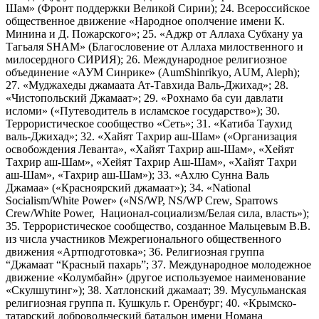
Шам» (Фронт поддержки Великой Сирии); 24. Всероссийское
общественное движение «Народное ополчение имени К.
Минина и Д. Пожарского»; 25. «Аджр от Аллаха Субхану уа
Тагьаля SHAM» (Благословение от Аллаха милоственного и
милосердного СИРИЯ); 26. Международное религиозное
объединение «АУМ Синрике» (AumShinrikyo, AUM, Aleph);
27. «Муджахеды джамаата Ат-Тавхида Валь-Джихад»; 28.
«Чистопольский Джамаат»; 29. «Рохнамо ба суи давлати
исломи» («Путеводитель в исламское государство»); 30.
Террористическое сообщество «Сеть»; 31. «Катиба Таухид
валь-Джихад»; 32. «Хайят Тахрир аш-Шам» («Организация
освобождения Леванта», «Хайят Тахрир аш-Шам», «Хейят
Тахрир аш-Шам», «Хейят Тахрир Аш-Шам», «Хайят Тахри
аш-Шам», «Тахрир аш-Шам»); 33. «Ахлю Сунна Валь
Джамаа» («Красноярский джамаат»); 34. «National
Socialism/White Power» («NS/WP, NS/WP Crew, Sparrows
Crew/White Power, Национал-социализм/Белая сила, власть»);
35. Террористическое сообщество, созданное Мальцевым В.В.
из числа участников Межрегионального общественного
движения «Артподготовка»; 36. Религиозная группа
“Джамаат “Красный пахарь”; 37. Международное молодежное
движение «Колумбайн» (другое используемое наименование
«Скулшутинг»); 38. Хатлонский джамаат; 39. Мусульманская
религиозная группа п. Кушкуль г. Оренбург; 40. «Крымско-
татарский добровольческий батальон имени Номана