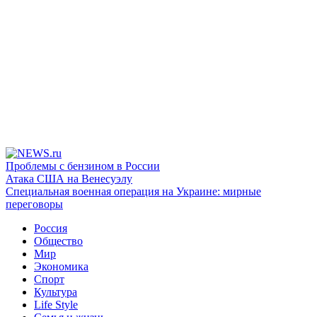
Проблемы с бензином в России
Атака США на Венесуэлу
Специальная военная операция на Украине: мирные
переговоры
Россия
Общество
Мир
Экономика
Спорт
Культура
Life Style