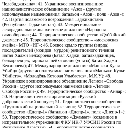
Челебиджихана»; 41. Украинское военизированное
националистическое объединение «Азов» (другие
используемые наименования: батальон «Азов», полк «Азов»);
42. Партия исламского возрождения Таджикистана
(Республика Таджикистан); 43. Межрегиональное
леворадикальное анархистское движение «Народная
самооборона»; 44. Террористическое сообщество «Дуббайский
джамаат»; 45. Террористическое сообщество – «московская
ячейка» МТО «ИГ»; 46. Боевое крыло группы (вирда)
последователей (мюидов, мурдов) религиозного течения
Батал-Хаджи Белхороева (Батал-Хаджи, баталхаджинцев,
белхороевцев, тариката шейха овлия (устаза) Батал-Хаджи
Белхороева); 47. Международное движение «Маньяки Культ
Убийц» (другие используемые наименования «Маньяки Культ
Убийств», «Молодёжь Которая Улыбается», М.К.У.); 48.
Украинское военизированное объединение Легион «Свобода
России» (другое используемое наименование «Легион
Свобода России»); 49. Террористическое сообщество «Айдар»;
50. Националистическая организация «Русский
добровольческий корпус»; 51. Террористическое сообщество –
«Грузинский национальный легион»; 52. Террористическое
сообщество «Днепр-1» (батальон «Днепр-1», полк «Днепр-1»);
53. Террористическое сообщество «Джамаат» (созданное в
исправительном учреждении ФКУ ИК-7 УФСИН России по
Республике Дагестан); 54. Террористическое сообщество,