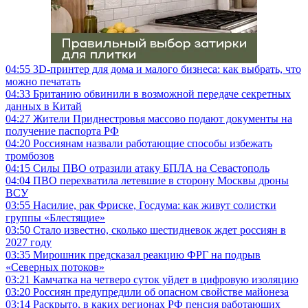
04:55
3D-принтер для дома и малого бизнеса: как выбрать, что
можно печатать
04:33
Британию обвинили в возможной передаче секретных
данных в Китай
04:27
Жители Приднестровья массово подают документы на
получение паспорта РФ
04:20
Россиянам назвали работающие способы избежать
тромбозов
04:15
Силы ПВО отразили атаку БПЛА на Севастополь
04:04
ПВО перехватила летевшие в сторону Москвы дроны
ВСУ
03:55
Насилие, рак Фриске, Госдума: как живут солистки
группы «Блестящие»
03:50
Стало известно, сколько шестидневок ждет россиян в
2027 году
03:35
Мирошник предсказал реакцию ФРГ на подрыв
«Северных потоков»
03:21
Камчатка на четверо суток уйдет в цифровую изоляцию
03:20
Россиян предупредили об опасном свойстве майонеза
03:14
Раскрыто, в каких регионах РФ пенсия работающих