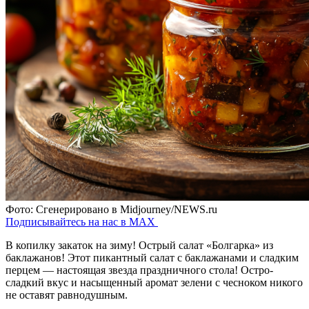
Фото: Сгенерировано в Midjourney/NEWS.ru
Подписывайтесь на нас в MAX
В копилку закаток на зиму! Острый салат «Болгарка» из
баклажанов! Этот пикантный салат с баклажанами и сладким
перцем — настоящая звезда праздничного стола! Остро-
сладкий вкус и насыщенный аромат зелени с чесноком никого
не оставят равнодушным.