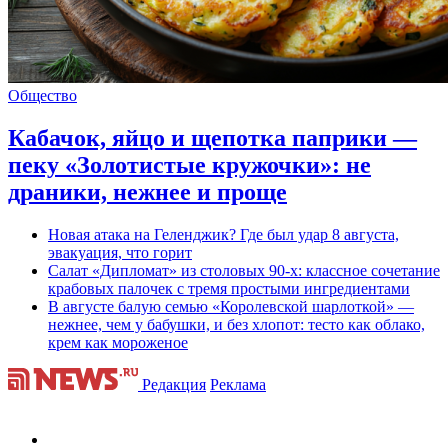
Общество
Кабачок, яйцо и щепотка паприки —
пеку «Золотистые кружочки»: не
драники, нежнее и проще
Новая атака на Геленджик? Где был удар 8 августа,
эвакуация, что горит
Салат «Дипломат» из столовых 90-х: классное сочетание
крабовых палочек с тремя простыми ингредиентами
В августе балую семью «Королевской шарлоткой» —
нежнее, чем у бабушки, и без хлопот: тесто как облако,
крем как мороженое
Редакция
Реклама