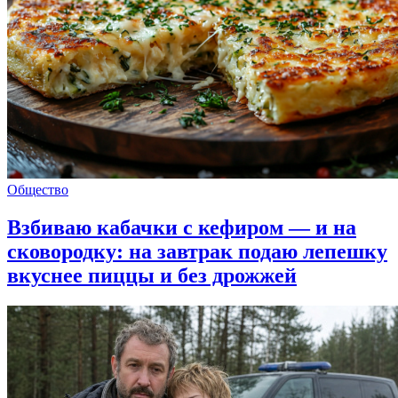
Общество
Взбиваю кабачки с кефиром — и на
сковородку: на завтрак подаю лепешку
вкуснее пиццы и без дрожжей