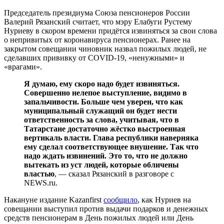
Председатель президиума Союза пенсионеров России
Валерий Рязанский считает, что мэру Елабуги Рустему
Нуриеву в скором времени придётся извиняться за свои слова
о непривитых от коронавируса пенсионерах. Ранее на
закрытом совещании чиновник назвал пожилых людей, не
сделавших прививку от COVID-19, «ненужными» и
«врагами».
Я думаю, ему скоро надо будет извиняться.
Совершенно нелепое выступление, видимо в
запальчивости. Больше чем уверен, что как
муниципальный служащий он будет нести
ответственность за слова, учитывая, что в
Татарстане достаточно жёстко выстроенная
вертикаль власти. Глава республики наверняка
ему сделал соответствующее внушение. Так что
надо ждать извинений. Это то, что не должно
вытекать из уст людей, которые обличены
властью
, — сказал Рязанский в разговоре с
NEWS.ru.
Накануне издание Kazanfirst
сообщило
, как Нуриев на
совещании выступил против выдачи подарков и денежных
средств пенсионерам в День пожилых людей или День