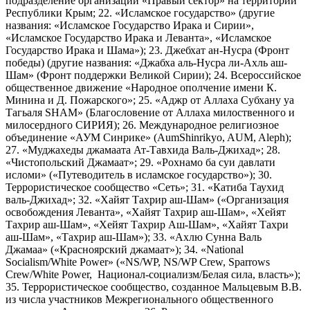
подразделение организации «Правый сектор» на территории
Республики Крым; 22. «Исламское государство» (другие
названия: «Исламское Государство Ирака и Сирии»,
«Исламское Государство Ирака и Леванта», «Исламское
Государство Ирака и Шама»); 23. Джебхат ан-Нусра (Фронт
победы) (другие названия: «Джабха аль-Нусра ли-Ахль аш-
Шам» (Фронт поддержки Великой Сирии); 24. Всероссийское
общественное движение «Народное ополчение имени К.
Минина и Д. Пожарского»; 25. «Аджр от Аллаха Субхану уа
Тагьаля SHAM» (Благословение от Аллаха милоственного и
милосердного СИРИЯ); 26. Международное религиозное
объединение «АУМ Синрике» (AumShinrikyo, AUM, Aleph);
27. «Муджахеды джамаата Ат-Тавхида Валь-Джихад»; 28.
«Чистопольский Джамаат»; 29. «Рохнамо ба суи давлати
исломи» («Путеводитель в исламское государство»); 30.
Террористическое сообщество «Сеть»; 31. «Катиба Таухид
валь-Джихад»; 32. «Хайят Тахрир аш-Шам» («Организация
освобождения Леванта», «Хайят Тахрир аш-Шам», «Хейят
Тахрир аш-Шам», «Хейят Тахрир Аш-Шам», «Хайят Тахри
аш-Шам», «Тахрир аш-Шам»); 33. «Ахлю Сунна Валь
Джамаа» («Красноярский джамаат»); 34. «National
Socialism/White Power» («NS/WP, NS/WP Crew, Sparrows
Crew/White Power, Национал-социализм/Белая сила, власть»);
35. Террористическое сообщество, созданное Мальцевым В.В.
из числа участников Межрегионального общественного