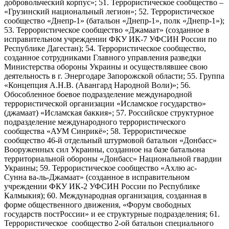
добровольческий корпус»; 51. Террористическое сообщество –
«Грузинский национальный легион»; 52. Террористическое
сообщество «Днепр-1» (батальон «Днепр-1», полк «Днепр-1»);
53. Террористическое сообщество «Джамаат» (созданное в
исправительном учреждении ФКУ ИК-7 УФСИН России по
Республике Дагестан); 54. Террористическое сообщество,
созданное сотрудниками Главного управления разведки
Министерства обороны Украины и осуществлявшее свою
деятельность в г. Энергодаре Запорожской области; 55. Группа
«Концепция А.Н.В. (Авангард Народной Воли)»; 56.
Обособленное боевое подразделение международной
террористической организации «Исламское государство»
(джамаат) «Исламская баккия»; 57. Российское структурное
подразделение международного террористического
сообщества «АУМ Синрикё»; 58. Террористическое
сообщество 46-й отдельный штурмовой батальон «Донбасс»
Вооруженных сил Украины, созданное на базе батальона
территориальной обороны «Донбасс» Национальной гвардии
Украины; 59. Террористическое сообщество «Ахлю ас-
Сунна ва-ль-Джамаат» (созданное в исправительном
учреждении ФКУ ИК-2 УФСИН России по Республике
Калмыкия); 60. Международная организация, созданная в
форме общественного движения, «Форум свободных
государств постРоссии» и ее структурные подразделения; 61.
Террористическое сообщество 2-ой батальон специального