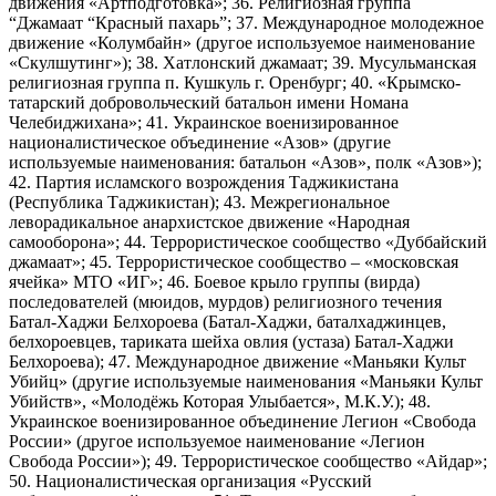
движения «Артподготовка»; 36. Религиозная группа
“Джамаат “Красный пахарь”; 37. Международное молодежное
движение «Колумбайн» (другое используемое наименование
«Скулшутинг»); 38. Хатлонский джамаат; 39. Мусульманская
религиозная группа п. Кушкуль г. Оренбург; 40. «Крымско-
татарский добровольческий батальон имени Номана
Челебиджихана»; 41. Украинское военизированное
националистическое объединение «Азов» (другие
используемые наименования: батальон «Азов», полк «Азов»);
42. Партия исламского возрождения Таджикистана
(Республика Таджикистан); 43. Межрегиональное
леворадикальное анархистское движение «Народная
самооборона»; 44. Террористическое сообщество «Дуббайский
джамаат»; 45. Террористическое сообщество – «московская
ячейка» МТО «ИГ»; 46. Боевое крыло группы (вирда)
последователей (мюидов, мурдов) религиозного течения
Батал-Хаджи Белхороева (Батал-Хаджи, баталхаджинцев,
белхороевцев, тариката шейха овлия (устаза) Батал-Хаджи
Белхороева); 47. Международное движение «Маньяки Культ
Убийц» (другие используемые наименования «Маньяки Культ
Убийств», «Молодёжь Которая Улыбается», М.К.У.); 48.
Украинское военизированное объединение Легион «Свобода
России» (другое используемое наименование «Легион
Свобода России»); 49. Террористическое сообщество «Айдар»;
50. Националистическая организация «Русский