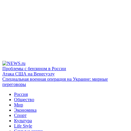
Проблемы с бензином в России
Атака США на Венесуэлу
Специальная военная операция на Украине: мирные
переговоры
Россия
Общество
Мир
Экономика
Спорт
Культура
Life Style