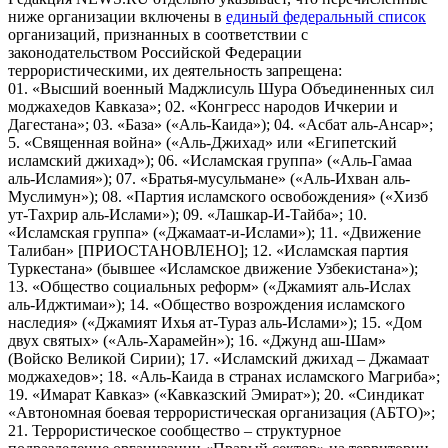
ниже организации включены в
единый федеральный список
организаций, признанных в соответствии с
законодательством Российской Федерации
террористическими, их деятельность запрещена:
01. «Высший военный Маджлисуль Шура Объединенных сил
моджахедов Кавказа»; 02. «Конгресс народов Ичкерии и
Дагестана»; 03. «База» («Аль-Каида»); 04. «Асбат аль-Ансар»;
5. «Священная война» («Аль-Джихад» или «Египетский
исламский джихад»); 06. «Исламская группа» («Аль-Гамаа
аль-Исламия»); 07. «Братья-мусульмане» («Аль-Ихван аль-
Муслимун»); 08. «Партия исламского освобождения» («Хизб
ут-Тахрир аль-Ислами»); 09. «Лашкар-И-Тайба»; 10.
«Исламская группа» («Джамаат-и-Ислами»); 11. «Движение
Талибан» [ПРИОСТАНОВЛЕНО]; 12. «Исламская партия
Туркестана» (бывшее «Исламское движение Узбекистана»);
13. «Общество социальных реформ» («Джамият аль-Ислах
аль-Иджтимаи»); 14. «Общество возрождения исламского
наследия» («Джамият Ихья ат-Тураз аль-Ислами»); 15. «Дом
двух святых» («Аль-Харамейн»); 16. «Джунд аш-Шам»
(Войско Великой Сирии); 17. «Исламский джихад – Джамаат
моджахедов»; 18. «Аль-Каида в странах исламского Магриба»;
19. «Имарат Кавказ» («Кавказский Эмират»); 20. «Синдикат
«Автономная боевая террористическая организация (АБТО)»;
21. Террористическое сообщество – структурное