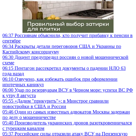
06:37
Россиянам объяснили, кто получит прибавку к пенсии в
сентябре
06:34
Раскрыты детали переговоров США и Украины по
Каспийскому консорциуму
06:30
Доцент предупредил россиян о новой мошеннической
схеме
06:15
Пентагон рассекретил документы о падении НЛО 63
года назад
06:10
Озвучено, как избежать ошибок при оформлении
ипотечных каникул
06:00
Удар по резервуарам ВСУ в Черном море: успехи ВС РФ
к утру 8 августа
05:55
«Дадим "прикурить"»: в Минстрое сравнили
новостройки в США и России
05:46
Один из самых известных адвокатов Москвы задержан
по делу о мошенничестве
05:40
Производитель украинских дронов разоткровенничался
с турецким каналом
05:37
Российские силы отразили атаку ВСУ на Пензенскую