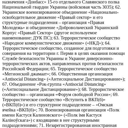
назначения «Донбасс» 15-го отдельного Славянского полка
Национальной гвардии Украины (войсковая часть 3035); 62.
Украинское военизированное объединение «Национально-
освободительное движение «Правый сектор» и его
структурные подразделения – организация «Правая
Молодежь» и объединение «Добровольческий Украинский
Корпус «Правый Сектор» (другое используемое
наименование: ДУК ПС); 63. Террористическое сообщество
«Народное коммунистическое движение» («НКД»); 64.
Террористическое сообщество, созданное для подготовки и
совершения на территории г. Перми в целях оказания помощи
Службе безопасности Украины и Украине диверсионно-
террористических актов, направленных против безопасности
Российской Федерации; 65. Террористическое сообщество
«Мегионский джамаат»; 66. Общественная организация
«Antisocial Distancing» («Антисоциальное Дистанцирование»);
67. Объединение «Рок-группа «Antisocial Distancing»
(«Антисоциальное Дистанцирование»); 68. Террористическое
сообщество – организация «Форум свободной России»; 69.
Террористическое сообщество «Вступить в ВКП(б)»
(«ВКП(б)») и его структурное подразделение – «Омская
ячейка «ВКП(б)»; 70. Военизированная организация «Полк
имени Кастуся Калиновского» («Полк iмя Кастуся
Калiноўскага») с входящими в нее структурными
подразделениями; 71. Незарегистрированная иностранная