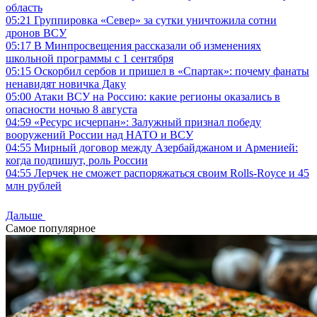
область
05:21
Группировка «Север» за сутки уничтожила сотни
дронов ВСУ
05:17
В Минпросвещения рассказали об изменениях
школьной программы с 1 сентября
05:15
Оскорбил сербов и пришел в «Спартак»: почему фанаты
ненавидят новичка Даку
05:00
Атаки ВСУ на Россию: какие регионы оказались в
опасности ночью 8 августа
04:59
«Ресурс исчерпан»: Залужный признал победу
вооружений России над НАТО и ВСУ
04:55
Мирный договор между Азербайджаном и Арменией:
когда подпишут, роль России
04:55
Лерчек не сможет распоряжаться своим Rolls-Royce и 45
млн рублей
Дальше
Самое популярное