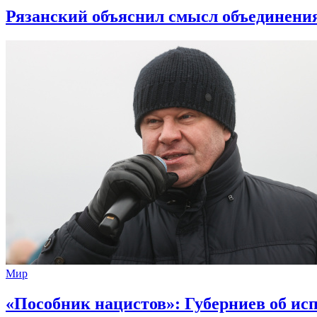
Рязанский объяснил смысл объединени
Мир
«Пособник нацистов»: Губерниев об ис