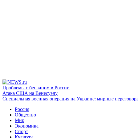
Проблемы с бензином в России
Атака США на Венесуэлу
Специальная военная операция на Украине: мирные переговор
Россия
Общество
Мир
Экономика
Спорт
Культура