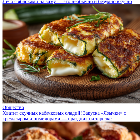
Лечо с яблоками на зиму — это необычно и безумно вкусно
Общество
Хватит скучных кабачковых оладий! Закуска «Язычки» с
крем-сыром и помидорами — праздник на тарелке