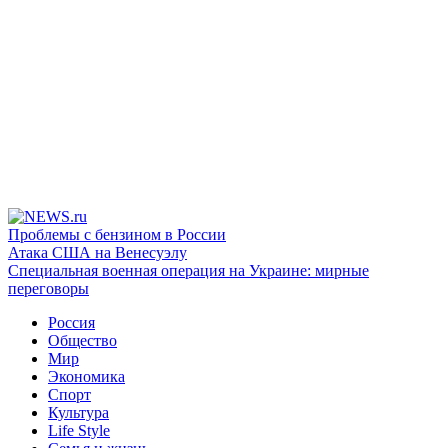
Проблемы с бензином в России
Атака США на Венесуэлу
Специальная военная операция на Украине: мирные
переговоры
Россия
Общество
Мир
Экономика
Спорт
Культура
Life Style