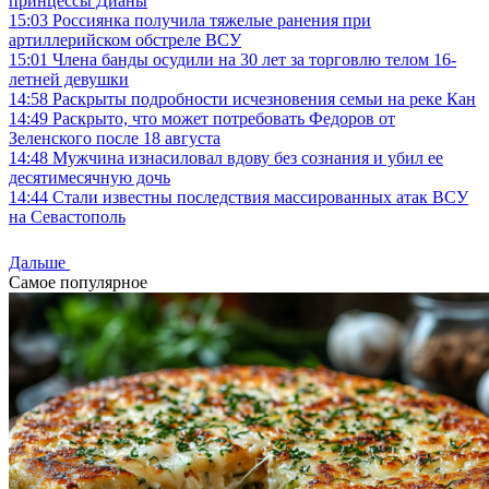
принцессы Дианы
15:03
Россиянка получила тяжелые ранения при
артиллерийском обстреле ВСУ
15:01
Члена банды осудили на 30 лет за торговлю телом 16-
летней девушки
14:58
Раскрыты подробности исчезновения семьи на реке Кан
14:49
Раскрыто, что может потребовать Федоров от
Зеленского после 18 августа
14:48
Мужчина изнасиловал вдову без сознания и убил ее
десятимесячную дочь
14:44
Стали известны последствия массированных атак ВСУ
на Севастополь
Дальше
Самое популярное