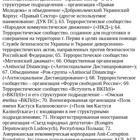
структурные подразделения – организация «Правая
Молодежь» и объединение «Добровольческий Украинский
Корпус «Правый Сектор» (другое используемое
наименование: ДУК ПС); 63. Террористическое сообщество
«Народное коммунистическое движение» («НКД»); 64.
Террористическое сообщество, созданное для подготовки и
совершения на территории г. Перми в целях оказания помощи
Службе безопасности Украины и Украине диверсионно-
террористических актов, направленных против безопасности
Российской Федерации; 65. Террористическое сообщество
«Мегионский джамаат»; 66. Общественная организация
«Antisocial Distancing» («Антисоциальное Дистанцирование»);
67. Объединение «Рок-группа «Antisocial Distancing»
(«Антисоциальное Дистанцирование»); 68. Террористическое
сообщество – организация «Форум свободной России»; 69.
Террористическое сообщество «Вступить в ВКП(б)»
(«ВКП(б)») и его структурное подразделение – «Омская
ячейка «ВКП(б)»; 70. Военизированная организация «Полк
имени Кастуся Калиновского» («Полк iмя Кастуся
Калiноўскага») с входящими в нее структурными
подразделениями; 71. Незарегистрированная иностранная
организация «Съезд народных депутатов» (Kongres
Deputowanych Ludowych), Республика Польша; 72.
Американская некоммерческая корпорация Anti-Corruption
Foundation, Inc (иные используемые наименования: ACF, ACF