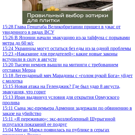
15:28
Глава Генштаба Великобритании пришел в ужас от
увиденного в рядах ВСУ
15:26
В Японии начали эвакуацию из-за тайфуна с порывами
метра до 60 м/с
15:24
Украинцы могут остаться без еды из-за одной проблемы
15:23
«Наказание для предателей»: какие новые законы
вступили в силу в августе
15:20
Тысячи немцев вышли на митинги с требованием
отставки Мерца
15:18
Легендарный мяч Марадоны с «голом рукой Бога» уйдет
с молотка
15:15
Новая атака на Геленджик? Где был удар 8 августа,
эвакуация, что горит
15:13
Иран выдвинул условия для открытия Ормузского
пролива
15:11
Сына экс-премьера Армении задержали по обвинению в
заказе на убийство
15:11
«Я переживаю»: экс-возлюбленный Шурыгиной
испугался показаний ее подруг
15:04
Меган Маркл появилась на публике в серьгах