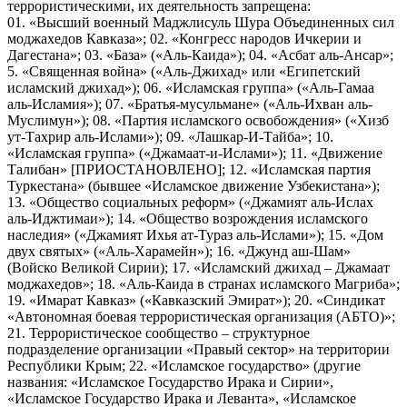
террористическими, их деятельность запрещена:
01. «Высший военный Маджлисуль Шура Объединенных сил
моджахедов Кавказа»; 02. «Конгресс народов Ичкерии и
Дагестана»; 03. «База» («Аль-Каида»); 04. «Асбат аль-Ансар»;
5. «Священная война» («Аль-Джихад» или «Египетский
исламский джихад»); 06. «Исламская группа» («Аль-Гамаа
аль-Исламия»); 07. «Братья-мусульмане» («Аль-Ихван аль-
Муслимун»); 08. «Партия исламского освобождения» («Хизб
ут-Тахрир аль-Ислами»); 09. «Лашкар-И-Тайба»; 10.
«Исламская группа» («Джамаат-и-Ислами»); 11. «Движение
Талибан» [ПРИОСТАНОВЛЕНО]; 12. «Исламская партия
Туркестана» (бывшее «Исламское движение Узбекистана»);
13. «Общество социальных реформ» («Джамият аль-Ислах
аль-Иджтимаи»); 14. «Общество возрождения исламского
наследия» («Джамият Ихья ат-Тураз аль-Ислами»); 15. «Дом
двух святых» («Аль-Харамейн»); 16. «Джунд аш-Шам»
(Войско Великой Сирии); 17. «Исламский джихад – Джамаат
моджахедов»; 18. «Аль-Каида в странах исламского Магриба»;
19. «Имарат Кавказ» («Кавказский Эмират»); 20. «Синдикат
«Автономная боевая террористическая организация (АБТО)»;
21. Террористическое сообщество – структурное
подразделение организации «Правый сектор» на территории
Республики Крым; 22. «Исламское государство» (другие
названия: «Исламское Государство Ирака и Сирии»,
«Исламское Государство Ирака и Леванта», «Исламское