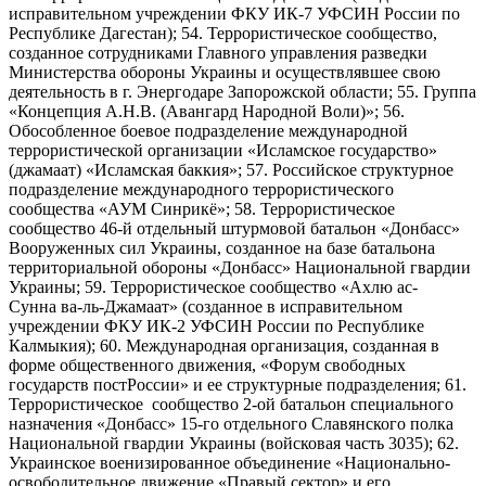
исправительном учреждении ФКУ ИК-7 УФСИН России по
Республике Дагестан); 54. Террористическое сообщество,
созданное сотрудниками Главного управления разведки
Министерства обороны Украины и осуществлявшее свою
деятельность в г. Энергодаре Запорожской области; 55. Группа
«Концепция А.Н.В. (Авангард Народной Воли)»; 56.
Обособленное боевое подразделение международной
террористической организации «Исламское государство»
(джамаат) «Исламская баккия»; 57. Российское структурное
подразделение международного террористического
сообщества «АУМ Синрикё»; 58. Террористическое
сообщество 46-й отдельный штурмовой батальон «Донбасс»
Вооруженных сил Украины, созданное на базе батальона
территориальной обороны «Донбасс» Национальной гвардии
Украины; 59. Террористическое сообщество «Ахлю ас-
Сунна ва-ль-Джамаат» (созданное в исправительном
учреждении ФКУ ИК-2 УФСИН России по Республике
Калмыкия); 60. Международная организация, созданная в
форме общественного движения, «Форум свободных
государств постРоссии» и ее структурные подразделения; 61.
Террористическое сообщество 2-ой батальон специального
назначения «Донбасс» 15-го отдельного Славянского полка
Национальной гвардии Украины (войсковая часть 3035); 62.
Украинское военизированное объединение «Национально-
освободительное движение «Правый сектор» и его