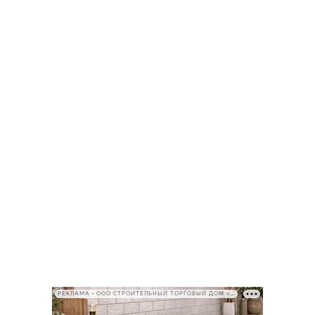
РЕКЛАМА • ООО СТРОИТЕЛЬНЫЙ ТОРГОВЫЙ ДОМ «ПЕТРОВИЧ», ИНН 7802348846