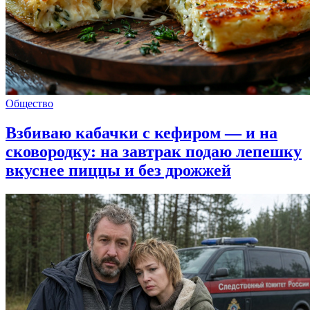
Общество
Взбиваю кабачки с кефиром — и на
сковородку: на завтрак подаю лепешку
вкуснее пиццы и без дрожжей