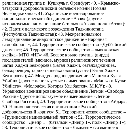
религиозная группа п. Кушкуль г. Оренбург; 40. «Крымско-
татарский добровольческий батальон имени Номана
Челебиджихана»; 41. Украинское военизированное
националистическое объединение «Азов» (другие
используемые наименования: батальон «Азов», полк «Азов»);
42. Партия исламского возрождения Таджикистана
(Республика Таджикистан); 43. Межрегиональное
леворадикальное анархистское движение «Народная
самооборона»; 44. Террористическое сообщество «Дуббайский
джамаат»; 45. Террористическое сообщество – «московская
ячейка» МТО «ИГ»; 46. Боевое крыло группы (вирда)
последователей (мюидов, мурдов) религиозного течения
Батал-Хаджи Белхороева (Батал-Хаджи, баталхаджинцев,
белхороевцев, тариката шейха овлия (устаза) Батал-Хаджи
Белхороева); 47. Международное движение «Маньяки Культ
Убийц» (другие используемые наименования «Маньяки Культ
Убийств», «Молодёжь Которая Улыбается», М.К.У.); 48.
Украинское военизированное объединение Легион «Свобода
России» (другое используемое наименование «Легион
Свобода России»); 49. Террористическое сообщество «Айдар»;
50. Националистическая организация «Русский
добровольческий корпус»; 51. Террористическое сообщество –
«Грузинский национальный легион»; 52. Террористическое
сообщество «Днепр-1» (батальон «Днепр-1», полк «Днепр-1»);
53. Террористическое сообщество «Джамаат» (созданное в