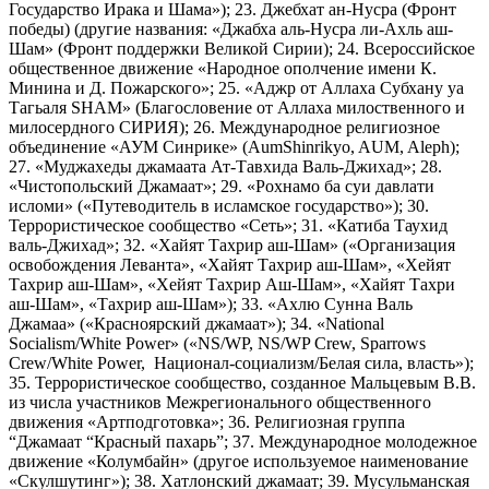
Государство Ирака и Шама»); 23. Джебхат ан-Нусра (Фронт
победы) (другие названия: «Джабха аль-Нусра ли-Ахль аш-
Шам» (Фронт поддержки Великой Сирии); 24. Всероссийское
общественное движение «Народное ополчение имени К.
Минина и Д. Пожарского»; 25. «Аджр от Аллаха Субхану уа
Тагьаля SHAM» (Благословение от Аллаха милоственного и
милосердного СИРИЯ); 26. Международное религиозное
объединение «АУМ Синрике» (AumShinrikyo, AUM, Aleph);
27. «Муджахеды джамаата Ат-Тавхида Валь-Джихад»; 28.
«Чистопольский Джамаат»; 29. «Рохнамо ба суи давлати
исломи» («Путеводитель в исламское государство»); 30.
Террористическое сообщество «Сеть»; 31. «Катиба Таухид
валь-Джихад»; 32. «Хайят Тахрир аш-Шам» («Организация
освобождения Леванта», «Хайят Тахрир аш-Шам», «Хейят
Тахрир аш-Шам», «Хейят Тахрир Аш-Шам», «Хайят Тахри
аш-Шам», «Тахрир аш-Шам»); 33. «Ахлю Сунна Валь
Джамаа» («Красноярский джамаат»); 34. «National
Socialism/White Power» («NS/WP, NS/WP Crew, Sparrows
Crew/White Power, Национал-социализм/Белая сила, власть»);
35. Террористическое сообщество, созданное Мальцевым В.В.
из числа участников Межрегионального общественного
движения «Артподготовка»; 36. Религиозная группа
“Джамаат “Красный пахарь”; 37. Международное молодежное
движение «Колумбайн» (другое используемое наименование
«Скулшутинг»); 38. Хатлонский джамаат; 39. Мусульманская