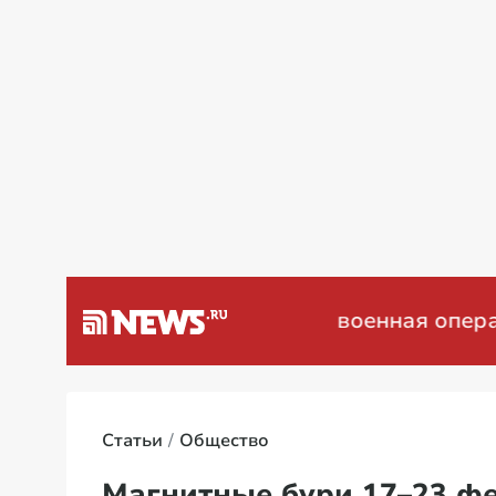
я на Украине: мирные переговоры
Статьи
Общество
Магнитные бури 17–23 фе