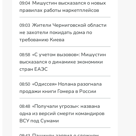
Мишустин высказался о новых
09:04
правилах работы маркетплейсов
Жители Черниговской области
09:03
не захотели покидать дома по
требованию Киева
«С учетом вызовов»: Мишустин
08:58
высказался о динамике экономики
стран ЕАЭС
«Одиссея» Нолана разогнала
08:50
продажи книги Гомера в России
«Получали угрозы»: названа
08:48
одна из версий смерти командиров
ВСУ под Сумами
Пашинян заявил о сложном
08:43