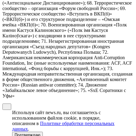
(«Антисоциальное Дистанцирование»); 68. Террористическое
сообщество – организация «Форум свободной России»; 69.
Террористическое сообщество «Вступить в ВКП(б)»
(«ВКП(б)») и его структурное подразделение – «Омская
ячейка «ВКП(б)»; 70. Военизированная организация «Полк
имени Кастуся Калиновского» («Полк iмя Кастуся
Калiноўскага») с входящими в нее структурными
подразделениями; 71. Незарегистрированная иностранная
организация «Съезд народных депутатов» (Kongres
Deputowanych Ludowych), Республика Польша; 72.
Американская некоммерческая корпорация Anti-Corruption
Foundation, Inc (иные используемые наименования: ACF, ACF
international, «Фонд борьбы с коррупцией, Инк.»); 73.
Международная неправительственная организация, созданная
в форме общественного движения, «Антивоенный комитет
России» (Russian antiwar committee); 74. Движение
«Забайкальское левое объединение»; 75. «SxE Соратники с
Уфы»
Используя сайт news.ru, вы соглашаетесь с
использованием файлов cookie, в порядке,
описанном в
Политике обработки персональных
данных
.
Подтверждаю