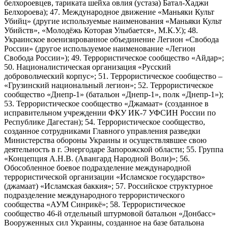
белхороевцев, тариката шейха овлия (устаза) Батал-Хаджи
Белхороева); 47. Международное движение «Маньяки Культ
Убийц» (другие используемые наименования «Маньяки Культ
Убийств», «Молодёжь Которая Улыбается», М.К.У.); 48.
Украинское военизированное объединение Легион «Свобода
России» (другое используемое наименование «Легион
Свобода России»); 49. Террористическое сообщество «Айдар»;
50. Националистическая организация «Русский
добровольческий корпус»; 51. Террористическое сообщество –
«Грузинский национальный легион»; 52. Террористическое
сообщество «Днепр-1» (батальон «Днепр-1», полк «Днепр-1»);
53. Террористическое сообщество «Джамаат» (созданное в
исправительном учреждении ФКУ ИК-7 УФСИН России по
Республике Дагестан); 54. Террористическое сообщество,
созданное сотрудниками Главного управления разведки
Министерства обороны Украины и осуществлявшее свою
деятельность в г. Энергодаре Запорожской области; 55. Группа
«Концепция А.Н.В. (Авангард Народной Воли)»; 56.
Обособленное боевое подразделение международной
террористической организации «Исламское государство»
(джамаат) «Исламская баккия»; 57. Российское структурное
подразделение международного террористического
сообщества «АУМ Синрикё»; 58. Террористическое
сообщество 46-й отдельный штурмовой батальон «Донбасс»
Вооруженных сил Украины, созданное на базе батальона