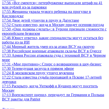
17:56
«Все смеются»: петербурженке выписали штраф на 41
млн рублей из-за парковки
17:55
Женщина украла чужого ребенка на прогулке в
Кисловодске
17:54
Двое детей утонули в пруду в Дагестане
17:52
Стало известно, когда в Москву придет осенняя погода
17:50
«Они должны сделать»: в Турции признали сложности с
европейским безвизом
17:46
Юрист ответил, какие специалисты могут остаться без
работы из-за ИИ
17:44
Мирный житель умер из-за атаки ВСУ на скорую
17:38
Российские военные атаковали склады ВСУ в Одессе
17:33
Армия России атаковала суда с техникой ВСУ в Черном
море
17:31
«Мне противно»: Спирс о возвращении в шоу-бизнес
17:30
Телеведущая заснула в прямом эфире
17:24
В московском пруду утонул мужчина
17:22
Стала известна судьба пропавшей в Пскове 17-летней
девушки
17:15
Раскрыто, когда Уиткофф и Кушнер могут посетить
Москву
17:13
Военэксперт оценил, передадут ли Германия и Польша
ВСУ ракеты для Patriot