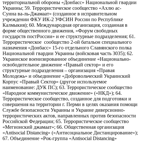
территориальной обороны «Донбасс» Национальной гвардии
Украины; 59. Террористическое сообщество «Ахлю ас-
Сунна ва-ль-Джамаат» (созданное в исправительном
учреждении ФКУ ИК-2 УФСИН России по Республике
Калмыкия); 60. Международная организация, созданная в
форме общественного движения, «Форум свободных
государств постРоссии» и ее структурные подразделения; 61.
Террористическое сообщество 2-ой батальон специального
назначения «Донбасс» 15-го отдельного Славянского полка
Национальной гвардии Украины (войсковая часть 3035); 62.
Украинское военизированное объединение «Национально-
освободительное движение «Правый сектор» и его
структурные подразделения – организация «Правая
Молодежь» и объединение «Добровольческий Украинский
Корпус «Правый Сектор» (другое используемое
наименование: ДУК ПС); 63. Террористическое сообщество
«Народное коммунистическое движение» («НКД»); 64.
Террористическое сообщество, созданное для подготовки и
совершения на территории г. Перми в целях оказания помощи
Службе безопасности Украины и Украине диверсионно-
террористических актов, направленных против безопасности
Российской Федерации; 65. Террористическое сообщество
«Мегионский джамаат»; 66. Общественная организация
«Antisocial Distancing» («Антисоциальное Дистанцирование»);
67. Объединение «Рок-группа «Antisocial Distancing»