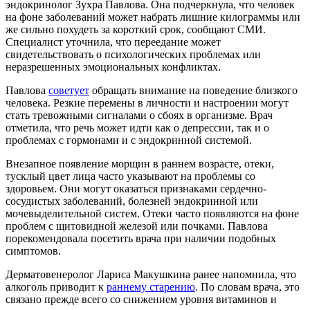
эндокринолог Зухра Павлова. Она подчеркнула, что человек
на фоне заболеваний может набрать лишние килограммы или
же сильно похудеть за короткий срок, сообщают СМИ.
Специалист уточнила, что переедание может
свидетельствовать о психологических проблемах или
неразрешенных эмоциональных конфликтах.
Павлова
советует
обращать внимание на поведение близкого
человека. Резкие перемены в личности и настроении могут
стать тревожными сигналами о сбоях в организме. Врач
отметила, что речь может идти как о депрессии, так и о
проблемах с гормонами и с эндокринной системой.
Внезапное появление морщин в раннем возрасте, отеки,
тусклый цвет лица часто указывают на проблемы со
здоровьем. Они могут оказаться признаками сердечно-
сосудистых заболеваний, болезней эндокринной или
мочевыделительной систем. Отеки часто появляются на фоне
проблем с щитовидной железой или почками. Павлова
порекомендовала посетить врача при наличии подобных
симптомов.
Дерматовенеролог Лариса Макушкина ранее напомнила, что
алкоголь приводит к
раннему старению
. По словам врача, это
связано прежде всего со снижением уровня витаминов и