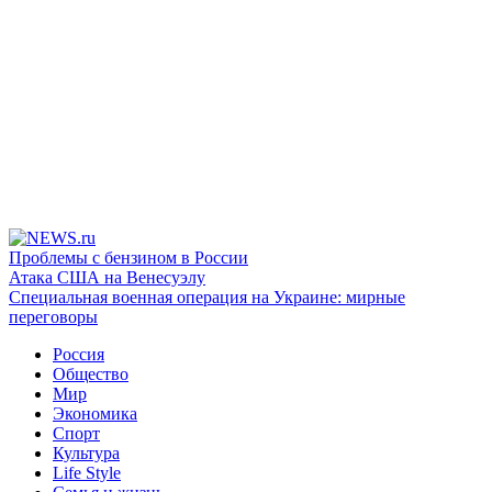
Проблемы с бензином в России
Атака США на Венесуэлу
Специальная военная операция на Украине: мирные
переговоры
Россия
Общество
Мир
Экономика
Спорт
Культура
Life Style