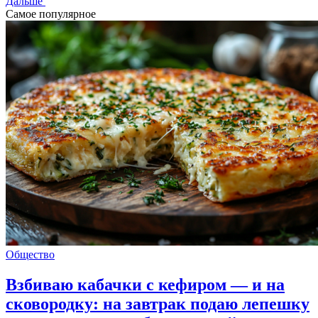
Дальше
Самое популярное
Общество
Взбиваю кабачки с кефиром — и на
сковородку: на завтрак подаю лепешку