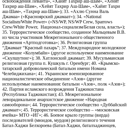
освобождения Леванта», «Хайят Тахрир аш-Шам», «Хейят
Тахрир аш-Шам», «Хейят Тахрир Аш-Шам», «Хайят Тахри
аш-Шам», «Тахрир аш-Шам»); 33. «Ахлю Сунна Валь
Джамаа» («Красноярский джамаат»); 34. «National
Socialism/White Power» («NS/WP, NS/WP Crew, Sparrows
Crew/White Power, Национал-социализм/Белая сила, власть»);
35. Террористическое сообщество, созданное Мальцевым В.В.
из числа участников Межрегионального общественного
движения «Артподготовка»; 36. Религиозная группа
“Джамаат “Красный пахарь”; 37. Международное молодежное
движение «Колумбайн» (другое используемое наименование
«Скулшутинг»); 38. Хатлонский джамаат; 39. Мусульманская
религиозная группа п. Кушкуль г. Оренбург; 40. «Крымско-
татарский добровольческий батальон имени Номана
Челебиджихана»; 41. Украинское военизированное
националистическое объединение «Азов» (другие
используемые наименования: батальон «Азов», полк «Азов»);
42. Партия исламского возрождения Таджикистана
(Республика Таджикистан); 43. Межрегиональное
леворадикальное анархистское движение «Народная
самооборона»; 44. Террористическое сообщество «Дуббайский
джамаат»; 45. Террористическое сообщество – «московская
ячейка» МТО «ИГ»; 46. Боевое крыло группы (вирда)
последователей (мюидов, мурдов) религиозного течения
Батал-Хаджи Белхороева (Батал-Хаджи, баталхаджинцев,