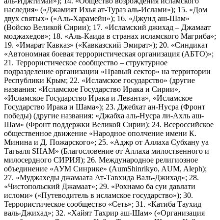
аль-Иджтимаи»); 14. «Общество возрождения исламского
наследия» («Джамият Ихья ат-Тураз аль-Ислами»); 15. «Дом
двух святых» («Аль-Харамейн»); 16. «Джунд аш-Шам»
(Войско Великой Сирии); 17. «Исламский джихад – Джамаат
моджахедов»; 18. «Аль-Каида в странах исламского Магриба»;
19. «Имарат Кавказ» («Кавказский Эмират»); 20. «Синдикат
«Автономная боевая террористическая организация (АБТО)»;
21. Террористическое сообщество – структурное
подразделение организации «Правый сектор» на территории
Республики Крым; 22. «Исламское государство» (другие
названия: «Исламское Государство Ирака и Сирии»,
«Исламское Государство Ирака и Леванта», «Исламское
Государство Ирака и Шама»); 23. Джебхат ан-Нусра (Фронт
победы) (другие названия: «Джабха аль-Нусра ли-Ахль аш-
Шам» (Фронт поддержки Великой Сирии); 24. Всероссийское
общественное движение «Народное ополчение имени К.
Минина и Д. Пожарского»; 25. «Аджр от Аллаха Субхану уа
Тагьаля SHAM» (Благословение от Аллаха милоственного и
милосердного СИРИЯ); 26. Международное религиозное
объединение «АУМ Синрике» (AumShinrikyo, AUM, Aleph);
27. «Муджахеды джамаата Ат-Тавхида Валь-Джихад»; 28.
«Чистопольский Джамаат»; 29. «Рохнамо ба суи давлати
исломи» («Путеводитель в исламское государство»); 30.
Террористическое сообщество «Сеть»; 31. «Катиба Таухид
валь-Джихад»; 32. «Хайят Тахрир аш-Шам» («Организация