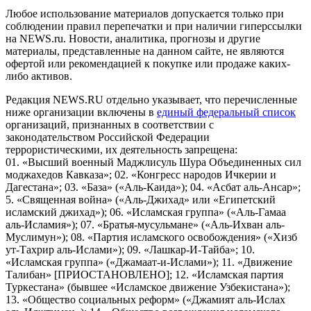
Любое использование материалов допускается только при
соблюдении правил перепечатки и при наличии гиперссылки
на NEWS.ru. Новости, аналитика, прогнозы и другие
материалы, представленные на данном сайте, не являются
офертой или рекомендацией к покупке или продаже каких-
либо активов.
Редакция NEWS.RU отдельно указывает, что перечисленные
ниже организации включены в
единый федеральный список
организаций, признанных в соответствии с
законодательством Российской Федерации
террористическими, их деятельность запрещена:
01. «Высший военный Маджлисуль Шура Объединенных сил
моджахедов Кавказа»; 02. «Конгресс народов Ичкерии и
Дагестана»; 03. «База» («Аль-Каида»); 04. «Асбат аль-Ансар»;
5. «Священная война» («Аль-Джихад» или «Египетский
исламский джихад»); 06. «Исламская группа» («Аль-Гамаа
аль-Исламия»); 07. «Братья-мусульмане» («Аль-Ихван аль-
Муслимун»); 08. «Партия исламского освобождения» («Хизб
ут-Тахрир аль-Ислами»); 09. «Лашкар-И-Тайба»; 10.
«Исламская группа» («Джамаат-и-Ислами»); 11. «Движение
Талибан» [ПРИОСТАНОВЛЕНО]; 12. «Исламская партия
Туркестана» (бывшее «Исламское движение Узбекистана»);
13. «Общество социальных реформ» («Джамият аль-Ислах