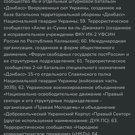
сообщество 46-й отдельный штурмовой батальон
«Донбасс» Вооруженных сил Украины, созданное на
базе батальона территориальной обороны «Донбасс»
Национальной гвардии Украины; 59. Террористическое
сообщество «Ахлю ас-Сунна ва-ль-Джамаат» (созданное
в исправительном учреждении ФКУ ИК-2 УФСИН
России по Республике Калмыкия); 60. Международная
организация, созданная в форме общественного
движения, «Форум свободных государств постРоссии» и
ее структурные подразделения; 61. Террористическое
сообщество 2-ой батальон специального назначения
«Донбасс» 15-го отдельного Славянского полка
Национальной гвардии Украины (войсковая часть
3035); 62. Украинское военизированное объединение
«Национально-освободительное движение «Правый
сектор» и его структурные подразделения –
организация «Правая Молодежь» и объединение
«Добровольческий Украинский Корпус «Правый Сектор»
(другое используемое наименование: ДУК ПС); 63.
Террористическое сообщество «Народное
коммунистическое движение» («НКД»); 64.