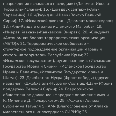
возрождения исламского наследия» («Джамият Ихья ат-
Тураз аль-Ислами»); 15. «Дом двух святых» («Аль-
Харамейн»); 16. «Джунд аш-Шам» (Войско Великой
Сирии); 17. «Исламский джихад – Джамаат моджахедов»;
18. «Аль-Каида в странах исламского Магриба»; 19.
«Имарат Кавказ» («Кавказский Эмират»); 20. «Синдикат
«Автономная боевая террористическая организация
(АБТО)»; 21. Террористическое сообщество –
структурное подразделение организации «Правый
сектор» на территории Республики Крым; 22.
«Исламское государство» (другие названия: «Исламское
Государство Ирака и Сирии», «Исламское Государство
Ирака и Леванта», «Исламское Государство Ирака и
Шама»); 23. Джебхат ан-Нусра (Фронт победы) (другие
названия: «Джабха аль-Нусра ли-Ахль аш-Шам» (Фронт
поддержки Великой Сирии); 24. Всероссийское
общественное движение «Народное ополчение имени
К. Минина и Д. Пожарского»; 25. «Аджр от Аллаха
Субхану уа Тагьаля SHAM» (Благословение от Аллаха
милоственного и милосердного СИРИЯ); 26.