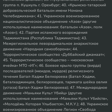
группа п. Кушкуль г. Оренбург; 40. «Крымско-татарский
добровольческий батальон имени Номана
Челебиджихана»; 41. Украинское военизированное
националистическое объединение «Азов» (другие
используемые наименования: батальон «Азов», полк
«Азов»); 42. Партия исламского возрождения
Таджикистана (Республика Таджикистан); 43.
Межрегиональное леворадикальное анархистское
движение «Народная самооборона»; 44.
Террористическое сообщество «Дуббайский джамаат»;
45. Террористическое сообщество – «московская
ячейка» МТО «ИГ»; 46. Боевое крыло группы (вирда)
последователей (мюидов, мурдов) религиозного
течения Батал-Хаджи Белхороева (Батал-Хаджи,
баталхаджинцев, белхороевцев, тариката шейха овлия
(устаза) Батал-Хаджи Белхороева); 47. Международное
движение «Маньяки Культ Убийц» (другие
используемые наименования «Маньяки Культ Убийств»,
«Молодёжь Которая Улыбается», М.К.У.); 48. Украинское
военизированное объединение Легион «Свобода