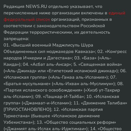
Редакция NEWS.RU отдельно указывает, что
перечисленные ниже организации включены в
единый
федеральный список
организаций, признанных в
соответствии с законодательством Российской
Федерации террористическими, их деятельность
запрещена:
01. «Высший военный Маджлисуль Шура
Объединенных сил моджахедов Кавказа»; 02. «Конгресс
народов Ичкерии и Дагестана»; 03. «База» («Аль-
Каида»); 04. «Асбат аль-Ансар»; 5. «Священная война»
(«Аль-Джихад» или «Египетский исламский джихад»); 06.
«Исламская группа» («Аль-Гамаа аль-Исламия»); 07.
«Братья-мусульмане» («Аль-Ихван аль-Муслимун»); 08.
«Партия исламского освобождения» («Хизб ут-Тахрир
аль-Ислами»); 09. «Лашкар-И-Тайба»; 10. «Исламская
группа» («Джамаат-и-Ислами»); 11. «Движение Талибан»
[ПРИОСТАНОВЛЕНО]; 12. «Исламская партия
Туркестана» (бывшее «Исламское движение
Узбекистана»); 13. «Общество социальных реформ»
(«Джамият аль-Ислах аль-Иджтимаи»); 14. «Общество