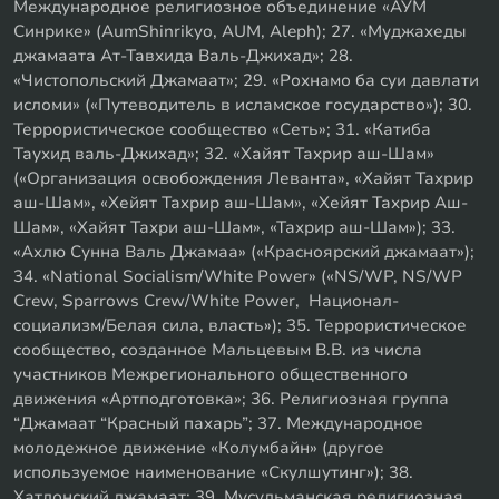
Международное религиозное объединение «АУМ
Синрике» (AumShinrikyo, AUM, Aleph); 27. «Муджахеды
джамаата Ат-Тавхида Валь-Джихад»; 28.
«Чистопольский Джамаат»; 29. «Рохнамо ба суи давлати
исломи» («Путеводитель в исламское государство»); 30.
Террористическое сообщество «Сеть»; 31. «Катиба
Таухид валь-Джихад»; 32. «Хайят Тахрир аш-Шам»
(«Организация освобождения Леванта», «Хайят Тахрир
аш-Шам», «Хейят Тахрир аш-Шам», «Хейят Тахрир Аш-
Шам», «Хайят Тахри аш-Шам», «Тахрир аш-Шам»); 33.
«Ахлю Сунна Валь Джамаа» («Красноярский джамаат»);
34. «National Socialism/White Power» («NS/WP, NS/WP
Crew, Sparrows Crew/White Power, Национал-
социализм/Белая сила, власть»); 35. Террористическое
сообщество, созданное Мальцевым В.В. из числа
участников Межрегионального общественного
движения «Артподготовка»; 36. Религиозная группа
“Джамаат “Красный пахарь”; 37. Международное
молодежное движение «Колумбайн» (другое
используемое наименование «Скулшутинг»); 38.
Хатлонский джамаат; 39. Мусульманская религиозная