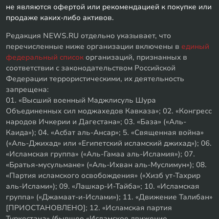
не являются офертой или рекомендацией к покупке или
продаже каких-либо активов.
Редакция NEWS.RU отдельно указывает, что
перечисленные ниже организации включены в
единый
федеральный список
организаций, признанных в
соответствии с законодательством Российской
Федерации террористическими, их деятельность
запрещена:
01. «Высший военный Маджлисуль Шура
Объединенных сил моджахедов Кавказа»; 02. «Конгресс
народов Ичкерии и Дагестана»; 03. «База» («Аль-
Каида»); 04. «Асбат аль-Ансар»; 5. «Священная война»
(«Аль-Джихад» или «Египетский исламский джихад»); 06.
«Исламская группа» («Аль-Гамаа аль-Исламия»); 07.
«Братья-мусульмане» («Аль-Ихван аль-Муслимун»); 08.
«Партия исламского освобождения» («Хизб ут-Тахрир
аль-Ислами»); 09. «Лашкар-И-Тайба»; 10. «Исламская
группа» («Джамаат-и-Ислами»); 11. «Движение Талибан»
[ПРИОСТАНОВЛЕНО]; 12. «Исламская партия
Туркестана» (бывшее «Исламское движение