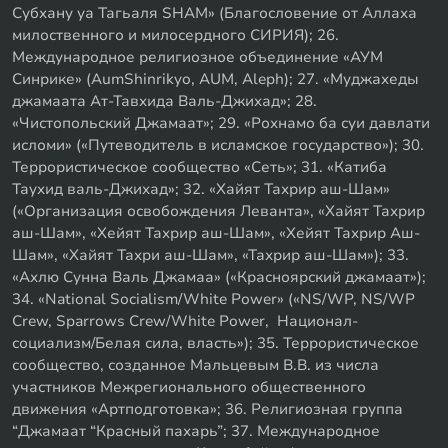
Субхану уа Тагьаля SHAM» (Благословение от Аллаха
милоственного и милосердного СИРИЯ); 26.
Международное религиозное объединение «АУМ
Синрике» (AumShinrikyo, AUM, Aleph); 27. «Муджахеды
джамаата Ат-Тавхида Валь-Джихад»; 28.
«Чистопольский Джамаат»; 29. «Рохнамо ба суи давлати
исломи» («Путеводитель в исламское государство»); 30.
Террористическое сообщество «Сеть»; 31. «Катиба
Таухид валь-Джихад»; 32. «Хайят Тахрир аш-Шам»
(«Организация освобождения Леванта», «Хайят Тахрир
аш-Шам», «Хейят Тахрир аш-Шам», «Хейят Тахрир Аш-
Шам», «Хайят Тахри аш-Шам», «Тахрир аш-Шам»); 33.
«Ахлю Сунна Валь Джамаа» («Красноярский джамаат»);
34. «National Socialism/White Power» («NS/WP, NS/WP
Crew, Sparrows Crew/White Power, Национал-
социализм/Белая сила, власть»); 35. Террористическое
сообщество, созданное Мальцевым В.В. из числа
участников Межрегионального общественного
движения «Артподготовка»; 36. Религиозная группа
“Джамаат “Красный пахарь”; 37. Международное