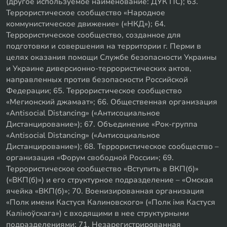
(другое используемое наименование: ДУК ПС); 63.
Террористическое сообщество «Народное
коммунистическое движение» («НКД»); 64.
Террористическое сообщество, созданное для
подготовки и совершения на территории г. Перми в
целях оказания помощи Службе безопасности Украины
и Украине диверсионно-террористических актов,
направленных против безопасности Российской
Федерации; 65. Террористическое сообщество
«Мегионский джамаат»; 66. Общественная организация
«Antisocial Distancing» («Антисоциальное
Дистанцирование»); 67. Объединение «Рок-группа
«Antisocial Distancing» («Антисоциальное
Дистанцирование»); 68. Террористическое сообщество –
организация «Форум свободной России»; 69.
Террористическое сообщество «Вступить в ВКП(б)»
(«ВКП(б)») и его структурное подразделение – «Омская
ячейка «ВКП(б)»; 70. Военизированная организация
«Полк имени Кастуся Калиновского» («Полк iмя Кастуся
Калiноўскага») с входящими в нее структурными
подразделениями; 71. Незарегистрированная