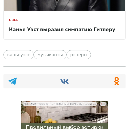
США
Канье Уэст выразил симпатию Гитлеру
каньеуэст
музыканты
рэперы
РЕКЛАМА • ООО СТРОИТЕЛЬНЫЙ ТОРГОВЫЙ ДОМ «ПЕТРОВИЧ», ИНН 7802348846