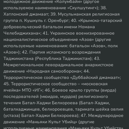
молодежное движение «Колумбайн» (другое
используемое наименование «Скулшутинг»); 38.
Хатлонский джамаат; 39. Мусульманская религиозная
группа п. Кушкуль г. Оренбург; 40. «Крымско-татарский
добровольческий батальон имени Номана
Челебиджихана»; 41. Украинское военизированное
националистическое объединение «Азов» (другие
используемые наименования: батальон «Азов», полк
«Азов»); 42. Партия исламского возрождения
Таджикистана (Республика Таджикистан); 43.
Межрегиональное леворадикальное анархистское
движение «Народная самооборона»; 44.
Террористическое сообщество «Дуббайский джамаат»;
45. Террористическое сообщество – «московская
ячейка» МТО «ИГ»; 46. Боевое крыло группы (вирда)
последователей (мюидов, мурдов) религиозного
течения Батал-Хаджи Белхороева (Батал-Хаджи,
баталхаджинцев, белхороевцев, тариката шейха овлия
(устаза) Батал-Хаджи Белхороева); 47. Международное
движение «Маньяки Культ Убийц» (другие
используемые наименования «Маньяки Культ Убийств»,