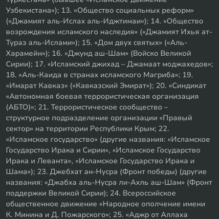
Узбекистана»); 13. «Общество социальных реформ»
(«Джамият аль-Ислах аль-Иджтимаи»); 14. «Общество
возрождения исламского наследия» («Джамият Ихья ат-
Тураз аль-Ислами»); 15. «Дом двух святых» («Аль-
Харамейн»); 16. «Джунд аш-Шам» (Войско Великой
Сирии); 17. «Исламский джихад – Джамаат моджахедов»;
18. «Аль-Каида в странах исламского Магриба»; 19.
«Имарат Кавказ» («Кавказский Эмират»); 20. «Синдикат
«Автономная боевая террористическая организация
(АБТО)»; 21. Террористическое сообщество –
структурное подразделение организации «Правый
сектор» на территории Республики Крым; 22.
«Исламское государство» (другие названия: «Исламское
Государство Ирака и Сирии», «Исламское Государство
Ирака и Леванта», «Исламское Государство Ирака и
Шама»); 23. Джебхат ан-Нусра (Фронт победы) (другие
названия: «Джабха аль-Нусра ли-Ахль аш-Шам» (Фронт
поддержки Великой Сирии); 24. Всероссийское
общественное движение «Народное ополчение имени
К. Минина и Д. Пожарского»; 25. «Аджр от Аллаха