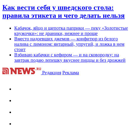
Как вести себя у шведского стола:
правила этикета и чего делать нельзя
Кабачок, яйцо и щепотка паприки — пеку «Золотистые
кружочки»: не драники, нежнее и проще
Вместо надоевших джемов — конфитюр из белого
налива с лимоном: янтарный, упругий, и ложка в нем
стоит
Взбиваю кабачки с кефиром — и на сковородку: на
завтрак подаю лепешку вкуснее пиццы и без дрожжей
Редакция
Реклама