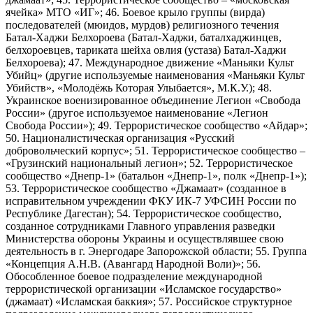
ячейка» МТО «ИГ»; 46. Боевое крыло группы (вирда)
последователей (мюидов, мурдов) религиозного течения
Батал-Хаджи Белхороева (Батал-Хаджи, баталхаджинцев,
белхороевцев, тариката шейха овлия (устаза) Батал-Хаджи
Белхороева); 47. Международное движение «Маньяки Культ
Убийц» (другие используемые наименования «Маньяки Культ
Убийств», «Молодёжь Которая Улыбается», М.К.У.); 48.
Украинское военизированное объединение Легион «Свобода
России» (другое используемое наименование «Легион
Свобода России»); 49. Террористическое сообщество «Айдар»;
50. Националистическая организация «Русский
добровольческий корпус»; 51. Террористическое сообщество –
«Грузинский национальный легион»; 52. Террористическое
сообщество «Днепр-1» (батальон «Днепр-1», полк «Днепр-1»);
53. Террористическое сообщество «Джамаат» (созданное в
исправительном учреждении ФКУ ИК-7 УФСИН России по
Республике Дагестан); 54. Террористическое сообщество,
созданное сотрудниками Главного управления разведки
Министерства обороны Украины и осуществлявшее свою
деятельность в г. Энергодаре Запорожской области; 55. Группа
«Концепция А.Н.В. (Авангард Народной Воли)»; 56.
Обособленное боевое подразделение международной
террористической организации «Исламское государство»
(джамаат) «Исламская баккия»; 57. Российское структурное