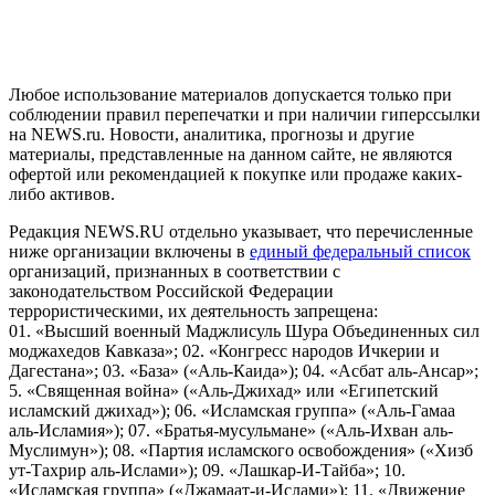
и анализа сведений, относящихся к предпочтениям
пользователей сети "Интернет", находящихся на территории
Российской Федерации)
Любое использование материалов допускается только при
соблюдении правил перепечатки и при наличии гиперссылки
на NEWS.ru. Новости, аналитика, прогнозы и другие
материалы, представленные на данном сайте, не являются
офертой или рекомендацией к покупке или продаже каких-
либо активов.
Редакция NEWS.RU отдельно указывает, что перечисленные
ниже организации включены в
единый федеральный список
организаций, признанных в соответствии с
законодательством Российской Федерации
террористическими, их деятельность запрещена:
01. «Высший военный Маджлисуль Шура Объединенных сил
моджахедов Кавказа»; 02. «Конгресс народов Ичкерии и
Дагестана»; 03. «База» («Аль-Каида»); 04. «Асбат аль-Ансар»;
5. «Священная война» («Аль-Джихад» или «Египетский
исламский джихад»); 06. «Исламская группа» («Аль-Гамаа
аль-Исламия»); 07. «Братья-мусульмане» («Аль-Ихван аль-
Муслимун»); 08. «Партия исламского освобождения» («Хизб
ут-Тахрир аль-Ислами»); 09. «Лашкар-И-Тайба»; 10.
«Исламская группа» («Джамаат-и-Ислами»); 11. «Движение