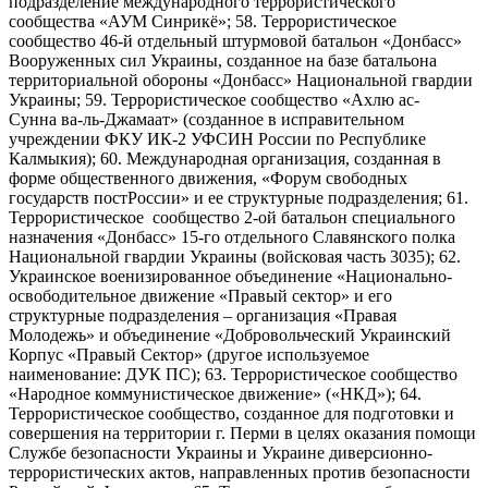
подразделение международного террористического
сообщества «АУМ Синрикё»; 58. Террористическое
сообщество 46-й отдельный штурмовой батальон «Донбасс»
Вооруженных сил Украины, созданное на базе батальона
территориальной обороны «Донбасс» Национальной гвардии
Украины; 59. Террористическое сообщество «Ахлю ас-
Сунна ва-ль-Джамаат» (созданное в исправительном
учреждении ФКУ ИК-2 УФСИН России по Республике
Калмыкия); 60. Международная организация, созданная в
форме общественного движения, «Форум свободных
государств постРоссии» и ее структурные подразделения; 61.
Террористическое сообщество 2-ой батальон специального
назначения «Донбасс» 15-го отдельного Славянского полка
Национальной гвардии Украины (войсковая часть 3035); 62.
Украинское военизированное объединение «Национально-
освободительное движение «Правый сектор» и его
структурные подразделения – организация «Правая
Молодежь» и объединение «Добровольческий Украинский
Корпус «Правый Сектор» (другое используемое
наименование: ДУК ПС); 63. Террористическое сообщество
«Народное коммунистическое движение» («НКД»); 64.
Террористическое сообщество, созданное для подготовки и
совершения на территории г. Перми в целях оказания помощи
Службе безопасности Украины и Украине диверсионно-
террористических актов, направленных против безопасности