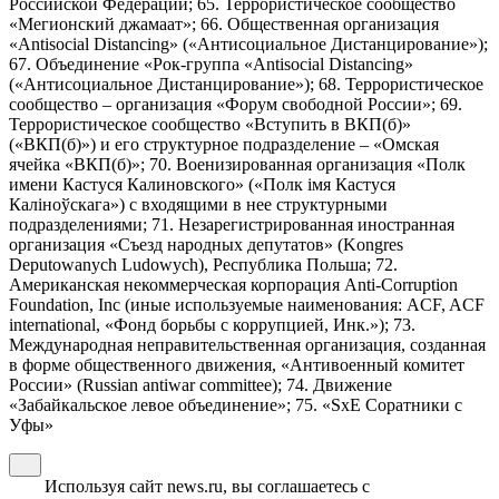
Российской Федерации; 65. Террористическое сообщество
«Мегионский джамаат»; 66. Общественная организация
«Antisocial Distancing» («Антисоциальное Дистанцирование»);
67. Объединение «Рок-группа «Antisocial Distancing»
(«Антисоциальное Дистанцирование»); 68. Террористическое
сообщество – организация «Форум свободной России»; 69.
Террористическое сообщество «Вступить в ВКП(б)»
(«ВКП(б)») и его структурное подразделение – «Омская
ячейка «ВКП(б)»; 70. Военизированная организация «Полк
имени Кастуся Калиновского» («Полк iмя Кастуся
Калiноўскага») с входящими в нее структурными
подразделениями; 71. Незарегистрированная иностранная
организация «Съезд народных депутатов» (Kongres
Deputowanych Ludowych), Республика Польша; 72.
Американская некоммерческая корпорация Anti-Corruption
Foundation, Inc (иные используемые наименования: ACF, ACF
international, «Фонд борьбы с коррупцией, Инк.»); 73.
Международная неправительственная организация, созданная
в форме общественного движения, «Антивоенный комитет
России» (Russian antiwar committee); 74. Движение
«Забайкальское левое объединение»; 75. «SxE Соратники с
Уфы»
Используя сайт news.ru, вы соглашаетесь с