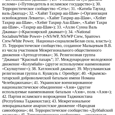
исломи» («Путеводитель в исламское государство»); 30.
Террористическое сообщество «Сеть»; 31. «Катиба Таухид
валь-Джихад»; 32. «Хайят Тахрир аш-Шам» («Организация
освобождения Леванта», «Хайят Тахрир аш-Шам», «Хейят
Тахрир аш-Шам», «Хейят Тахрир Аш-Шам», «Хайят Тахри
аш-Шам», «Тахрир аш-Шам»); 33. «Ахлю Сунна Валь
Джамаа» («Красноярский джамаат»); 34. «National
Socialism/White Power» («NS/WP, NS/WP Crew, Sparrows
Crew/White Power, Национал-социализм/Белая сила, власть»);
35. Террористическое сообщество, созданное Мальцевым В.В.
из числа участников Межрегионального общественного
движения «Артподготовка»; 36. Религиозная группа
“Джамаат “Красный пахарь”; 37. Международное молодежное
движение «Колумбайн» (другое используемое наименование
«Скулшутинг»); 38. Хатлонский джамаат; 39. Мусульманская
религиозная группа п. Кушкуль г. Оренбург; 40. «Крымско-
татарский добровольческий батальон имени Номана
Челебиджихана»; 41. Украинское военизированное
националистическое объединение «Азов» (другие
используемые наименования: батальон «Азов», полк «Азов»);
42. Партия исламского возрождения Таджикистана
(Республика Таджикистан); 43. Межрегиональное
леворадикальное анархистское движение «Народная
самооборона»; 44. Террористическое сообщество «Дуббайский
джамаат»; 45. Террористическое сообщество – «московская