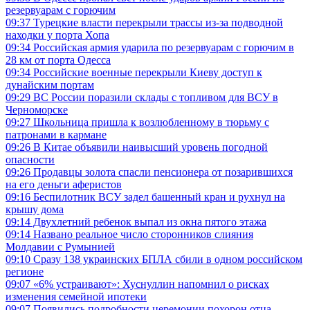
резервуарам с горючим
09:37
Турецкие власти перекрыли трассы из-за подводной
находки у порта Хопа
09:34
Российская армия ударила по резервуарам с горючим в
28 км от порта Одесса
09:34
Российские военные перекрыли Киеву доступ к
дунайским портам
09:29
ВС России поразили склады с топливом для ВСУ в
Черноморске
09:27
Школьница пришла к возлюбленному в тюрьму с
патронами в кармане
09:26
В Китае объявили наивысший уровень погодной
опасности
09:26
Продавцы золота спасли пенсионера от позарившихся
на его деньги аферистов
09:16
Беспилотник ВСУ задел башенный кран и рухнул на
крышу дома
09:14
Двухлетний ребенок выпал из окна пятого этажа
09:14
Названо реальное число сторонников слияния
Молдавии с Румынией
09:10
Сразу 138 украинских БПЛА сбили в одном российском
регионе
09:07
«6% устраивают»: Хуснуллин напомнил о рисках
изменения семейной ипотеки
09:07
Появились подробности церемонии похорон отца