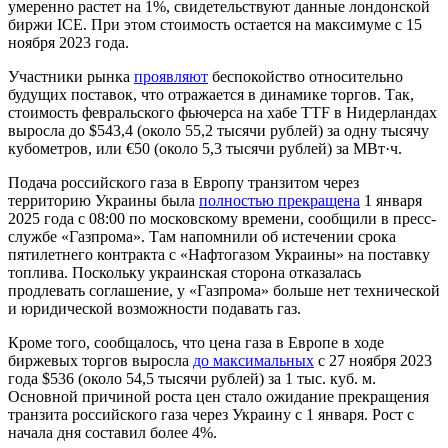
умеренно растет на 1%, свидетельствуют данные лондонской
биржи ICE. При этом стоимость остается на максимуме с 15
ноября 2023 года.
Участники рынка
проявляют
беспокойство относительно
будущих поставок, что отражается в динамике торгов. Так,
стоимость февральского фьючерса на хабе TTF в Нидерландах
выросла до $543,4 (около 55,2 тысячи рублей) за одну тысячу
кубометров, или €50 (около 5,3 тысячи рублей) за МВт·ч.
Подача российского газа в Европу транзитом через
территорию Украины была
полностью прекращена
1 января
2025 года с 08:00 по московскому времени, сообщили в пресс-
службе «Газпрома». Там напомнили об истечении срока
пятилетнего контракта с «Нафтогазом Украины» на поставку
топлива. Поскольку украинская сторона отказалась
продлевать соглашение, у «Газпрома» больше нет технической
и юридической возможности подавать газ.
Кроме того, сообщалось, что цена газа в Европе в ходе
биржевых торгов выросла
до максимальных
с 27 ноября 2023
года $536 (около 54,5 тысячи рублей) за 1 тыс. куб. м.
Основной причиной роста цен стало ожидание прекращения
транзита российского газа через Украину с 1 января. Рост с
начала дня составил более 4%.