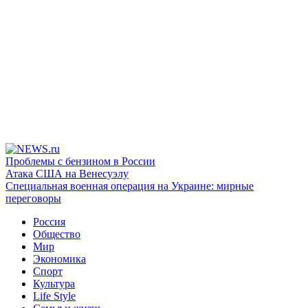
Проблемы с бензином в России
Атака США на Венесуэлу
Специальная военная операция на Украине: мирные
переговоры
Россия
Общество
Мир
Экономика
Спорт
Культура
Life Style