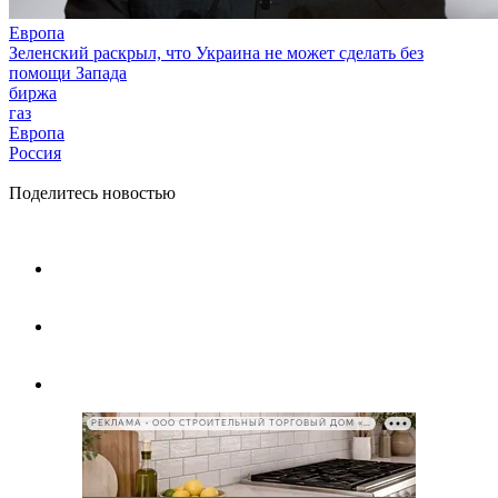
Европа
Зеленский раскрыл, что Украина не может сделать без
помощи Запада
биржа
газ
Европа
Россия
Поделитесь новостью
РЕКЛАМА • ООО СТРОИТЕЛЬНЫЙ ТОРГОВЫЙ ДОМ «ПЕТРОВИЧ», ИНН 7802348846