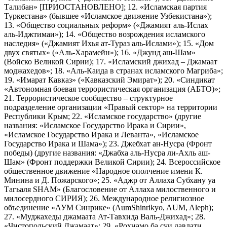
Талибан» [ПРИОСТАНОВЛЕНО]; 12. «Исламская партия
Туркестана» (бывшее «Исламское движение Узбекистана»);
13. «Общество социальных реформ» («Джамият аль-Ислах
аль-Иджтимаи»); 14. «Общество возрождения исламского
наследия» («Джамият Ихья ат-Тураз аль-Ислами»); 15. «Дом
двух святых» («Аль-Харамейн»); 16. «Джунд аш-Шам»
(Войско Великой Сирии); 17. «Исламский джихад – Джамаат
моджахедов»; 18. «Аль-Каида в странах исламского Магриба»;
19. «Имарат Кавказ» («Кавказский Эмират»); 20. «Синдикат
«Автономная боевая террористическая организация (АБТО)»;
21. Террористическое сообщество – структурное
подразделение организации «Правый сектор» на территории
Республики Крым; 22. «Исламское государство» (другие
названия: «Исламское Государство Ирака и Сирии»,
«Исламское Государство Ирака и Леванта», «Исламское
Государство Ирака и Шама»); 23. Джебхат ан-Нусра (Фронт
победы) (другие названия: «Джабха аль-Нусра ли-Ахль аш-
Шам» (Фронт поддержки Великой Сирии); 24. Всероссийское
общественное движение «Народное ополчение имени К.
Минина и Д. Пожарского»; 25. «Аджр от Аллаха Субхану уа
Тагьаля SHAM» (Благословение от Аллаха милоственного и
милосердного СИРИЯ); 26. Международное религиозное
объединение «АУМ Синрике» (AumShinrikyo, AUM, Aleph);
27. «Муджахеды джамаата Ат-Тавхида Валь-Джихад»; 28.
«Чистопольский Джамаат»; 29. «Рохнамо ба суи давлати