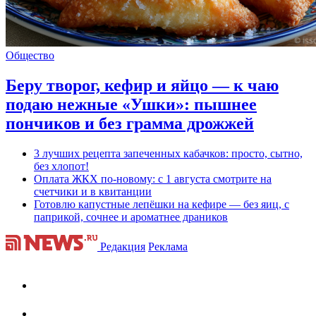
Общество
Беру творог, кефир и яйцо — к чаю
подаю нежные «Ушки»: пышнее
пончиков и без грамма дрожжей
3 лучших рецепта запеченных кабачков: просто, сытно,
без хлопот!
Оплата ЖКХ по-новому: с 1 августа смотрите на
счетчики и в квитанции
Готовлю капустные лепёшки на кефире — без яиц, с
паприкой, сочнее и ароматнее драников
Редакция
Реклама