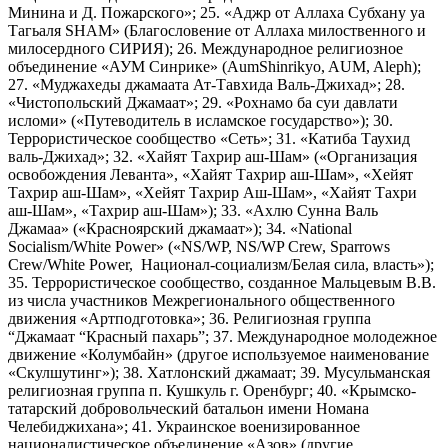
Минина и Д. Пожарского»; 25. «Аджр от Аллаха Субхану уа
Тагьаля SHAM» (Благословение от Аллаха милоственного и
милосердного СИРИЯ); 26. Международное религиозное
объединение «АУМ Синрике» (AumShinrikyo, AUM, Aleph);
27. «Муджахеды джамаата Ат-Тавхида Валь-Джихад»; 28.
«Чистопольский Джамаат»; 29. «Рохнамо ба суи давлати
исломи» («Путеводитель в исламское государство»); 30.
Террористическое сообщество «Сеть»; 31. «Катиба Таухид
валь-Джихад»; 32. «Хайят Тахрир аш-Шам» («Организация
освобождения Леванта», «Хайят Тахрир аш-Шам», «Хейят
Тахрир аш-Шам», «Хейят Тахрир Аш-Шам», «Хайят Тахри
аш-Шам», «Тахрир аш-Шам»); 33. «Ахлю Сунна Валь
Джамаа» («Красноярский джамаат»); 34. «National
Socialism/White Power» («NS/WP, NS/WP Crew, Sparrows
Crew/White Power, Национал-социализм/Белая сила, власть»);
35. Террористическое сообщество, созданное Мальцевым В.В.
из числа участников Межрегионального общественного
движения «Артподготовка»; 36. Религиозная группа
“Джамаат “Красный пахарь”; 37. Международное молодежное
движение «Колумбайн» (другое используемое наименование
«Скулшутинг»); 38. Хатлонский джамаат; 39. Мусульманская
религиозная группа п. Кушкуль г. Оренбург; 40. «Крымско-
татарский добровольческий батальон имени Номана
Челебиджихана»; 41. Украинское военизированное
националистическое объединение «Азов» (другие