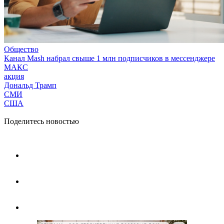
Общество
Канал Mash набрал свыше 1 млн подписчиков в мессенджере
МАКС
акция
Дональд Трамп
СМИ
США
Поделитесь новостью