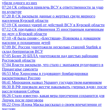
убили одного из них
07:24
СК собрался привлечь ВСУ к ответственности за удар
по культуре
07:20
В СК раскрыли данные о жертвах среди мирного
населения Курской области
07:19
СК оценил ущерб от действий ВСУ в Курской области
07:12
СК предъявил обвинения 35 иностранным наемникам
по делу о Курской области
07:10
«Я была синяя»: «Блестящая» Новикова о домашнем
насилии и похищении детей
07:09
ВС России уничтожили несколько станций Starlink и
склад боеприпасов ВСУ
07:05
Более 20 БПЛА уничтожили над шестью районами
Ростовской области
07:04
Власти раскрыли, что стало с экипажем рухнувшего в
Приангарье самолета
06:53
Мэр Хиросимы в годовщину бомбардировки
раскритиковал Россию
06:41
Мирошник назвал Украину государством-наемником
06:30
В РФ призвали жестче наказывать «черных вдов» после
расследования Собчак
06:26
Стало известно, какая мера пресечения сохранится для
Лерчек после приговора
06:22
Отец Илона Маска рассказал о своем впечатлении от
россиян