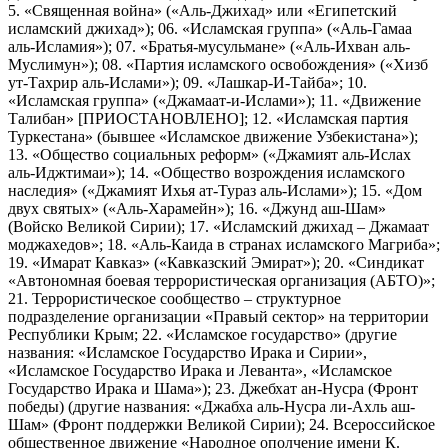
5. «Священная война» («Аль-Джихад» или «Египетский
исламский джихад»); 06. «Исламская группа» («Аль-Гамаа
аль-Исламия»); 07. «Братья-мусульмане» («Аль-Ихван аль-
Муслимун»); 08. «Партия исламского освобождения» («Хизб
ут-Тахрир аль-Ислами»); 09. «Лашкар-И-Тайба»; 10.
«Исламская группа» («Джамаат-и-Ислами»); 11. «Движение
Талибан» [ПРИОСТАНОВЛЕНО]; 12. «Исламская партия
Туркестана» (бывшее «Исламское движение Узбекистана»);
13. «Общество социальных реформ» («Джамият аль-Ислах
аль-Иджтимаи»); 14. «Общество возрождения исламского
наследия» («Джамият Ихья ат-Тураз аль-Ислами»); 15. «Дом
двух святых» («Аль-Харамейн»); 16. «Джунд аш-Шам»
(Войско Великой Сирии); 17. «Исламский джихад – Джамаат
моджахедов»; 18. «Аль-Каида в странах исламского Магриба»;
19. «Имарат Кавказ» («Кавказский Эмират»); 20. «Синдикат
«Автономная боевая террористическая организация (АБТО)»;
21. Террористическое сообщество – структурное
подразделение организации «Правый сектор» на территории
Республики Крым; 22. «Исламское государство» (другие
названия: «Исламское Государство Ирака и Сирии»,
«Исламское Государство Ирака и Леванта», «Исламское
Государство Ирака и Шама»); 23. Джебхат ан-Нусра (Фронт
победы) (другие названия: «Джабха аль-Нусра ли-Ахль аш-
Шам» (Фронт поддержки Великой Сирии); 24. Всероссийское
общественное движение «Народное ополчение имени К.