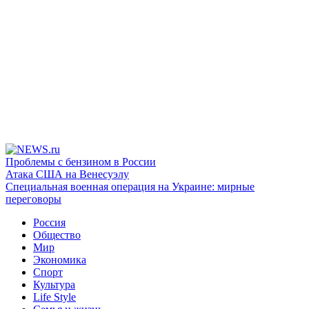
Проблемы с бензином в России
Атака США на Венесуэлу
Специальная военная операция на Украине: мирные
переговоры
Россия
Общество
Мир
Экономика
Спорт
Культура
Life Style