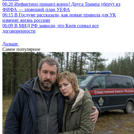
06:20
Инфантино пришел конец! Друга Трампа уберут из
ФИФА — зловещий план УЕФА
06:15
В Госдуме рассказали, как новые правила для УК
изменят жизнь россиян
06:09
В МИД РФ заявили, что Киев сорвал все
договоренности
Дальше
Самое популярное