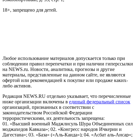
18+, запрещено для детей.
На информационном ресурсе NEWS.RU применяются
рекомендательные технологии (информационные технологии
предоставления информации на основе сбора, систематизации
и анализа сведений, относящихся к предпочтениям
пользователей сети "Интернет", находящихся на территории
Российской Федерации)
Любое использование материалов допускается только при
соблюдении правил перепечатки и при наличии гиперссылки
на NEWS.ru. Новости, аналитика, прогнозы и другие
материалы, представленные на данном сайте, не являются
офертой или рекомендацией к покупке или продаже каких-
либо активов.
Редакция NEWS.RU отдельно указывает, что перечисленные
ниже организации включены в
единый федеральный список
организаций, признанных в соответствии с
законодательством Российской Федерации
террористическими, их деятельность запрещена:
01. «Высший военный Маджлисуль Шура Объединенных сил
моджахедов Кавказа»; 02. «Конгресс народов Ичкерии и
Дагестана»; 03. «База» («Аль-Каида»); 04. «Асбат аль-Ансар»;