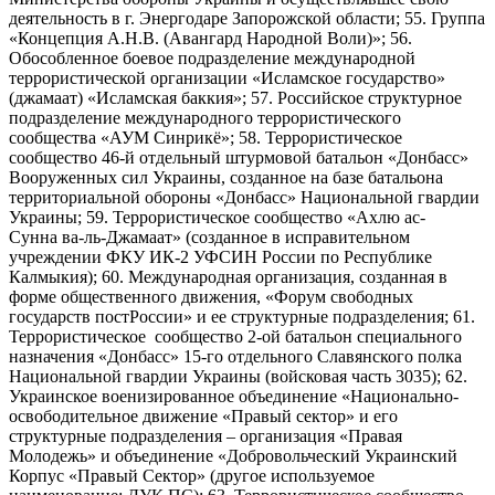
деятельность в г. Энергодаре Запорожской области; 55. Группа
«Концепция А.Н.В. (Авангард Народной Воли)»; 56.
Обособленное боевое подразделение международной
террористической организации «Исламское государство»
(джамаат) «Исламская баккия»; 57. Российское структурное
подразделение международного террористического
сообщества «АУМ Синрикё»; 58. Террористическое
сообщество 46-й отдельный штурмовой батальон «Донбасс»
Вооруженных сил Украины, созданное на базе батальона
территориальной обороны «Донбасс» Национальной гвардии
Украины; 59. Террористическое сообщество «Ахлю ас-
Сунна ва-ль-Джамаат» (созданное в исправительном
учреждении ФКУ ИК-2 УФСИН России по Республике
Калмыкия); 60. Международная организация, созданная в
форме общественного движения, «Форум свободных
государств постРоссии» и ее структурные подразделения; 61.
Террористическое сообщество 2-ой батальон специального
назначения «Донбасс» 15-го отдельного Славянского полка
Национальной гвардии Украины (войсковая часть 3035); 62.
Украинское военизированное объединение «Национально-
освободительное движение «Правый сектор» и его
структурные подразделения – организация «Правая
Молодежь» и объединение «Добровольческий Украинский
Корпус «Правый Сектор» (другое используемое