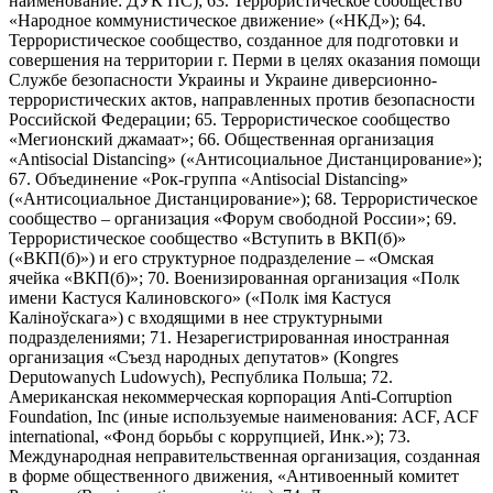
наименование: ДУК ПС); 63. Террористическое сообщество
«Народное коммунистическое движение» («НКД»); 64.
Террористическое сообщество, созданное для подготовки и
совершения на территории г. Перми в целях оказания помощи
Службе безопасности Украины и Украине диверсионно-
террористических актов, направленных против безопасности
Российской Федерации; 65. Террористическое сообщество
«Мегионский джамаат»; 66. Общественная организация
«Antisocial Distancing» («Антисоциальное Дистанцирование»);
67. Объединение «Рок-группа «Antisocial Distancing»
(«Антисоциальное Дистанцирование»); 68. Террористическое
сообщество – организация «Форум свободной России»; 69.
Террористическое сообщество «Вступить в ВКП(б)»
(«ВКП(б)») и его структурное подразделение – «Омская
ячейка «ВКП(б)»; 70. Военизированная организация «Полк
имени Кастуся Калиновского» («Полк iмя Кастуся
Калiноўскага») с входящими в нее структурными
подразделениями; 71. Незарегистрированная иностранная
организация «Съезд народных депутатов» (Kongres
Deputowanych Ludowych), Республика Польша; 72.
Американская некоммерческая корпорация Anti-Corruption
Foundation, Inc (иные используемые наименования: ACF, ACF
international, «Фонд борьбы с коррупцией, Инк.»); 73.
Международная неправительственная организация, созданная
в форме общественного движения, «Антивоенный комитет