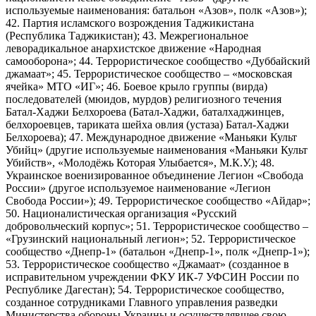
используемые наименования: батальон «Азов», полк «Азов»);
42. Партия исламского возрождения Таджикистана
(Республика Таджикистан); 43. Межрегиональное
леворадикальное анархистское движение «Народная
самооборона»; 44. Террористическое сообщество «Дуббайский
джамаат»; 45. Террористическое сообщество – «московская
ячейка» МТО «ИГ»; 46. Боевое крыло группы (вирда)
последователей (мюидов, мурдов) религиозного течения
Батал-Хаджи Белхороева (Батал-Хаджи, баталхаджинцев,
белхороевцев, тариката шейха овлия (устаза) Батал-Хаджи
Белхороева); 47. Международное движение «Маньяки Культ
Убийц» (другие используемые наименования «Маньяки Культ
Убийств», «Молодёжь Которая Улыбается», М.К.У.); 48.
Украинское военизированное объединение Легион «Свобода
России» (другое используемое наименование «Легион
Свобода России»); 49. Террористическое сообщество «Айдар»;
50. Националистическая организация «Русский
добровольческий корпус»; 51. Террористическое сообщество –
«Грузинский национальный легион»; 52. Террористическое
сообщество «Днепр-1» (батальон «Днепр-1», полк «Днепр-1»);
53. Террористическое сообщество «Джамаат» (созданное в
исправительном учреждении ФКУ ИК-7 УФСИН России по
Республике Дагестан); 54. Террористическое сообщество,
созданное сотрудниками Главного управления разведки
Министерства обороны Украины и осуществлявшее свою