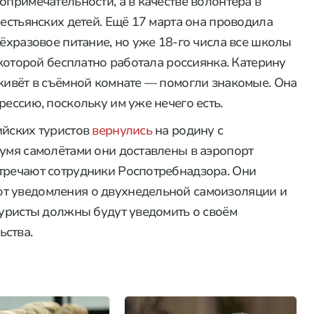
опримечательности, а в качестве волонтёра в
рестьянских детей. Ещё 17 марта она проводила
рёхразовое питание, но уже 18-го числа все школы
 которой бесплатно работала россиянка. Катерину
 живёт в съёмной комнате — помогли знакомые. Она
рессию, поскольку им уже нечего есть.
ийских туристов
вернулись
на родину с
вумя самолётами они доставлены в аэропорт
тречают сотрудники Роспотребнадзора. Они
т уведомления о двухнедельной самоизоляции и
туристы должны будут уведомить о своём
ьства.