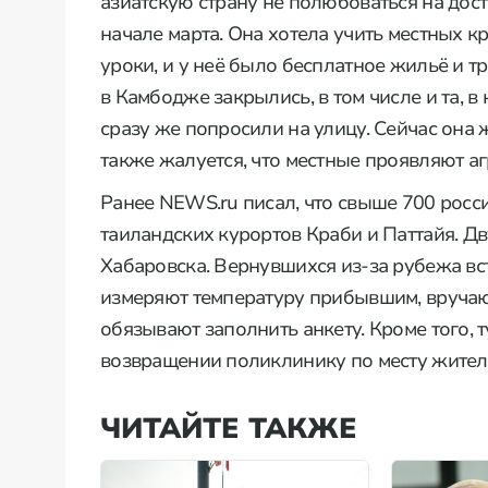
азиатскую страну не полюбоваться на дост
начале марта. Она хотела учить местных к
уроки, и у неё было бесплатное жильё и т
в Камбодже закрылись, в том числе и та, в
сразу же попросили на улицу. Сейчас она
также жалуется, что местные проявляют аг
Ранее NEWS.ru писал, что свыше 700 росс
таиландских курортов Краби и Паттайя. Д
Хабаровска. Вернувшихся из-за рубежа вс
измеряют температуру прибывшим, вручаю
обязывают заполнить анкету. Кроме того, 
возвращении поликлинику по месту жител
ЧИТАЙТЕ ТАКЖЕ