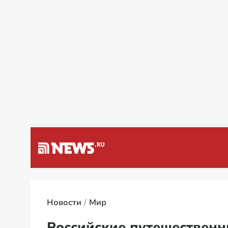
а Венесуэлу
Специальная вое
Новости
Мир
Российские путешественн