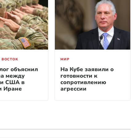
 ВОСТОК
МИР
лог объяснил
На Кубе заявили о
ва между
готовности к
и США в
сопротивлению
и Иране
агрессии