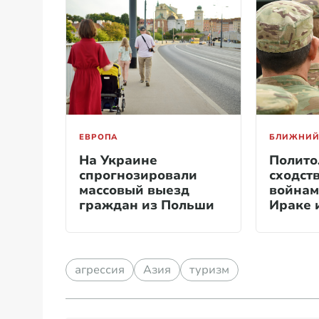
ЕВРОПА
БЛИЖНИЙ
На Украине
Полито
спрогнозировали
сходст
массовый выезд
войнам
граждан из Польши
Ираке 
агрессия
Азия
туризм