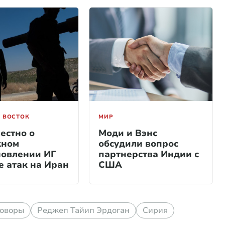
 ВОСТОК
МИР
естно о
Моди и Вэнс
жном
обсудили вопрос
новлении ИГ
партнерства Индии с
е атак на Иран
США
говоры
Реджеп Тайип Эрдоган
Сирия